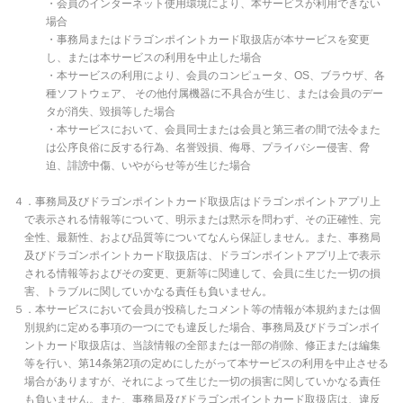
・会員のインターネット使用環境により、本サービスが利用できない
場合
・事務局またはドラゴンポイントカード取扱店が本サービスを変更
し、または本サービスの利用を中止した場合
・本サービスの利用により、会員のコンピュータ、OS、ブラウザ、各
種ソフトウェア、 その他付属機器に不具合が生じ、または会員のデー
タが消失、毀損等した場合
・本サービスにおいて、会員同士または会員と第三者の間で法令また
は公序良俗に反する行為、名誉毀損、侮辱、プライバシー侵害、脅
迫、誹謗中傷、いやがらせ等が生じた場合
４．事務局及びドラゴンポイントカード取扱店はドラゴンポイントアプリ上
で表示される情報等について、明示または黙示を問わず、その正確性、完
全性、最新性、および品質等についてなんら保証しません。また、事務局
及びドラゴンポイントカード取扱店は、ドラゴンポイントアプリ上で表示
される情報等およびその変更、更新等に関連して、会員に生じた一切の損
害、トラブルに関していかなる責任も負いません。
５．本サービスにおいて会員が投稿したコメント等の情報が本規約または個
別規約に定める事項の一つにでも違反した場合、事務局及びドラゴンポイ
ントカード取扱店は、当該情報の全部または一部の削除、修正または編集
等を行い、第14条第2項の定めにしたがって本サービスの利用を中止させる
場合がありますが、それによって生じた一切の損害に関していかなる責任
も負いません。また、事務局及びドラゴンポイントカード取扱店は、違反