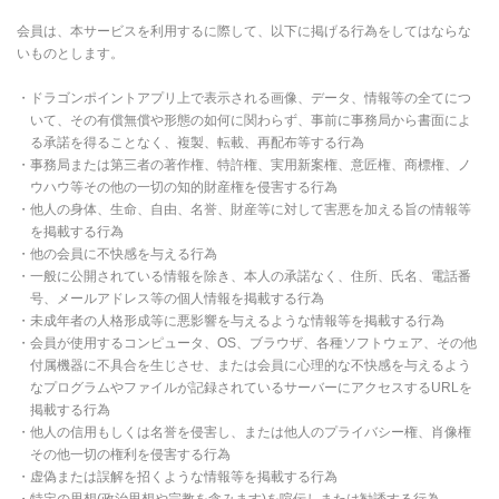
会員は、本サービスを利用するに際して、以下に掲げる行為をしてはならな
いものとします。
・ドラゴンポイントアプリ上で表示される画像、データ、情報等の全てにつ
いて、その有償無償や形態の如何に関わらず、事前に事務局から書面によ
る承諾を得ることなく、複製、転載、再配布等する行為
・事務局または第三者の著作権、特許権、実用新案権、意匠権、商標権、ノ
ウハウ等その他の一切の知的財産権を侵害する行為
・他人の身体、生命、自由、名誉、財産等に対して害悪を加える旨の情報等
を掲載する行為
・他の会員に不快感を与える行為
・一般に公開されている情報を除き、本人の承諾なく、住所、氏名、電話番
号、メールアドレス等の個人情報を掲載する行為
・未成年者の人格形成等に悪影響を与えるような情報等を掲載する行為
・会員が使用するコンピュータ、OS、ブラウザ、各種ソフトウェア、その他
付属機器に不具合を生じさせ、または会員に心理的な不快感を与えるよう
なプログラムやファイルが記録されているサーバーにアクセスするURLを
掲載する行為
・他人の信用もしくは名誉を侵害し、または他人のプライバシー権、肖像権
その他一切の権利を侵害する行為
・虚偽または誤解を招くような情報等を掲載する行為