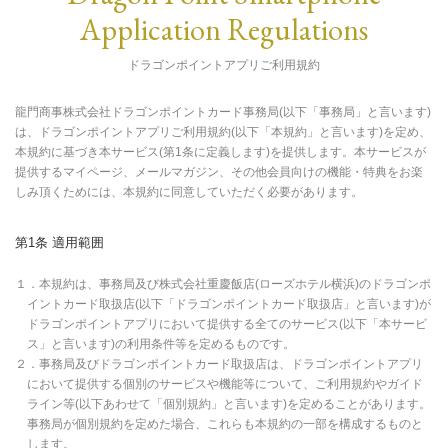
Application Regulations
ドラゴンポイントアプリご利用規約
龍門商事株式会社ドラゴンポイントカード事務局(以下「事務局」と言います)
は、ドラゴンポイントアプリご利用規約(以下「本規約」と言います)を定め、
本規約に基づき本サービス(第1条に定義します)を提供します。本サービスが
提供するマイページ、メールマガジン、その他会員向けの機能・特典をお楽
しみ頂くためには、本規約に同意していただく必要があります。
第1条 適用範囲
１．本規約は、事務局及び株式会社重慶飯店(ローズホテル横浜)のドラゴンポ
イントカード取扱店(以下「ドラゴンポイントカード取扱店」と言います)が
ドラゴンポイントアプリにおいて提供する全てのサービス(以下「本サービ
ス」と言います)の利用条件等を定めるものです。
２．事務局及びドラゴンポイントカード取扱店は、ドラゴンポイントアプリ
において提供する個別のサービスや機能等について、ご利用規約やガイド
ライン等(以下あわせて「個別規約」と言います)を定めることがあります。
事務局が個別規約を定めた場合、これらも本規約の一部を構成するものと
します。