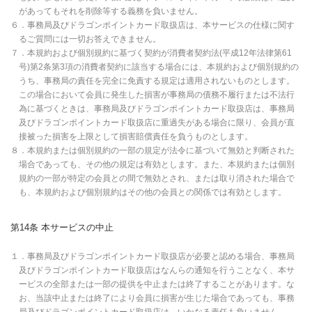
があってもそれを削除等する義務を負いません。
６．事務局及びドラゴンポイントカード取扱店は、本サービスの仕様に関す
るご質問には一切お答えできません。
７．本規約および個別規約に基づく契約が消費者契約法(平成12年法律第61
号)第2条第3項の消費者契約に該当する場合には、本規約および個別規約の
うち、事務局の責任を完全に免責する規定は適用されないものとします。
この場合において会員に発生した損害が事務局の債務不履行または不法行
為に基づくときは、事務局及びドラゴンポイントカード取扱店は、事務局
及びドラゴンポイントカード取扱店に重過失がある場合に限り、会員が直
接被った損害を上限として損害賠償責任を負うものとします。
８．本規約または個別規約の一部の規定が法令に基づいて無効と判断された
場合であっても、その他の規定は有効とします。また、本規約または個別
規約の一部が特定の会員との間で無効とされ、または取り消された場合で
も、本規約および個別規約はその他の会員との関係では有効とします。
第14条 本サービスの中止
１．事務局及びドラゴンポイントカード取扱店が必要と認める場合、事務局
及びドラゴンポイントカード取扱店はなんらの通知を行うことなく、本サ
ービスの全部または一部の提供を中止または終了することがあります。な
お、当該中止または終了により会員に損害が生じた場合であっても、事務