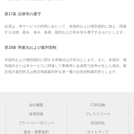
第17条 法律等の遵守
会員は、本サービスの利用にあたって、本規約および個別規約に加え、関連
する法律、政令、省令、条例、規則および命令等を遵守するものとします。
第18条 準拠法および裁判管轄
本規約および個別規約に関する準拠法は日本法とします。また、本規約、個
別規約または本サービスに関連して事務局と会員間で紛争が生じた場合、東
京地方裁判所又は東京簡易裁判所を第一審の合意管轄裁判所とします。
会社概要
CSR活動
採用情報
プレスリリース
プライバシーポリシー
宿泊約款
宴会・催事規約
サイトマップ