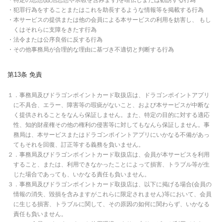
・特定の思想(政治思想や宗教を含みます)を喧伝しまたは勧誘する行為
・犯罪行為をすることまたはこれを助長するような情報等を掲載する行為
・本サービスの提供または他の会員による本サービスの利用を妨害し、 もし
くはそれらに支障をきたす行為
・法令または公序良俗に反する行為
・その他事務局が合理的な理由に基づき不適切と判断する行為
第13条 免責
１．事務局及びドラゴンポイントカード取扱店は、ドラゴンポイントアプリ
に不具合、エラー、障害等の瑕疵がないこと、および本サービスが中断な
く提供されることをなんら保証しません。また、特定の目的に対する適応
性、知的財産権その他の権利の侵害等に対してもなんら保証しません。事
務局は、本サービスまたはドラゴンポイントアプリにいかなる不備があっ
てもそれを回復、訂正等する義務を負いません。
２．事務局及びドラゴンポイントカード取扱店は、会員が本サービスを利用
すること、または、利用できなかったことによって損害、トラブル等が生
じた場合であっても、いかなる責任も負いません。
３．事務局及びドラゴンポイントカード取扱店は、以下に掲げる場合(会員の
情報の消失、毀損を含みますがこれらに限定されません)等において、会員
に生じる損害、トラブルに関して、その原因の如何に関わらず、いかなる
責任も負いません。