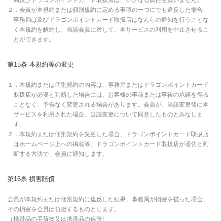
局及びドラゴンポイントカード取扱店は、いかなる責任も負いません。
２．会員が本規約または個別規約に定める事項の一つにでも違反した場合、
事務局は及びドラゴンポイントカード取扱店はなんらの通知を行うことな
く本規約を解約し、当該会員に対して、本サービスの利用を中止させるこ
とができます。
第15条 本規約等の変更
１．本規約または個別規約の内容は、事務局またはドラゴンポイントカード
取扱店が必要と判断した場合には、お客様の事前または事後の承諾を得る
ことなく、予告なく変更される場合があります。会員が、当該変更後に本
サービスを利用された場合、当該変更について同意したものとみなしま
す。
２．本規約または個別規約を変更した場合、ドラゴンポイントカード取扱店
はホームページ上への掲載等、ドラゴンポイントカード取扱店が適切と判
断する方法で、会員に通知します。
第16条 損害賠償
会員が本規約または個別規約に違反した結果、事務局が損害を被った場合、
その損害を会員は負担するものとします。
（携帯品の手荷物又は携帯品の保管）