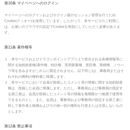
第10条 マイページへのログイン
マイページへのログインおよびログイン後のセッション管理を行うため
Cookie(クッキー)を使用しています。したがって、本サービスのご利用に
は、お使いのブラウザの設定でCookieを有効にしていただく必要がありま
す。
第11条 著作権等
１．本サービスおよびドラゴンポイントアプリ上で表示される各種情報等に
関する知的財産権(著作権、特許権、実用新案権、意匠権、商標権、ノウハ
ウ等を含みますがこれらに限定されません。以下同じ)は、事務局またはそ
れぞれの権利の権利者に帰属します。
２．本サービスにおいて会員が投稿したコメント等の情報に関する知的財産
権は、投稿した会員に帰属します。ただし、事務局および事務局の指定す
る第三者は、会員が投稿したコメント等の情報を無期限かつ無償で使用等
できるものとし、また、会員は、事務局および事務局の指定する第三者に
対して著作者人格権およびその他一切の権利を行使または主張しないもの
とします。
第12条 禁止事項