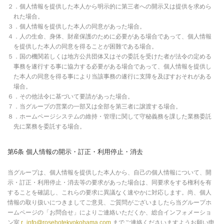
２．個人情報を提供した本人から明示的に第三者への開示又は提供を求めら
れた場合。
３．個人情報を提供した本人の同意があった場合。
４．人の生命、身体、財産保護のために必要がある場合であって、個人情報
を提供した本人の同意を得ることが困難である場合。
５．国の機関若しくは地方公共団体又はその委託を受けた者が法令の定める
事務を遂行する事に協力する必要がある場合であって、個人情報を提供し
た本人の同意を得る事により当該事務の遂行に支障を及ぼすおそれがある
場合。
６．その他法令に基づいて要請があった場合。
７．当グループの営業の一部又は全部を第三者に譲渡する場合。
８．ホームページシステムの維持・管理に関して守秘義務を課した業務委託
先に業務を委託する場合。
第6条 個人情報の開示・訂正・利用停止・消去
当グループは、個人情報を提供した本人から、自己の個人情報について、開
示・訂正・利用停止・消去等の要求があった場合は、同要求をする権利を有
することを確認し、これらの要求に異議なく速やかに対応します。尚、個人
情報の取り扱いにつきましてご意見、ご質問がございましたら当グループホ
ームページの「お問合せ」によりご連絡いただくか、総合インフォメーショ
ン室
r_info@rosehotekyokohama.com
までご連絡くださいますようお願い申