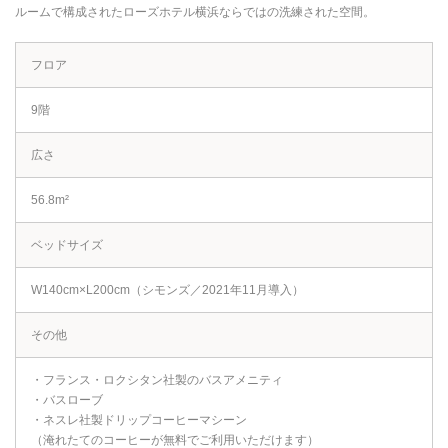
ルームで構成されたローズホテル横浜ならではの洗練された空間。
フロア
9階
広さ
56.8m²
ベッドサイズ
W140cm×L200cm（シモンズ／2021年11月導入）
その他
・フランス・ロクシタン社製のバスアメニティ
・バスローブ
・ネスレ社製ドリップコーヒーマシーン
（淹れたてのコーヒーが無料でご利用いただけます）