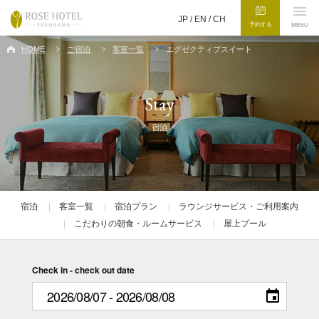
JP /
EN
/
CH
予約する
MENU
HOME
ご宿泊
客室一覧
エグゼクティブスイート
Stay
宿泊
宿泊
客室一覧
宿泊プラン
ラウンジサービス・ご利用案内
こだわりの朝食・ルームサービス
屋上プール
Check in - check out date