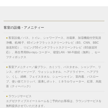
客室の設備・アメニティー
●
客室設備／バス、トイレ、シャワーブース、冷蔵庫、加湿機能付空気清
浄機、机/椅子、65インチフラットスクリーンテレビ（BS、CNN、BBC
放送対応）、リビング55インチフラットスクリーンテレビ（BS放送対
応）、再生専用Blu-rayレコーダー、寝室LAN・Wi-Fi接続（無料）、セー
フティボックス
●
客室アメニティー／歯ブラシ、カミソリ、バスタオル、シャンプー、リ
ンス、ボディーソープ、ウォッシュタオル、ヘアドライヤー、ヘアブラ
シ、くし、綿棒、フェイスタオル、シューシャイン、室内着、バスロー
ブ、使い捨てスリッパ、湯沸しポット、ミネラルウォーター、紅茶、烏龍
茶（ティーパック）
●
ラウンジサービス
エグゼクティブスイートルームをご予約のお客様は、ラウンジサービスを
無料提供させていただきます。