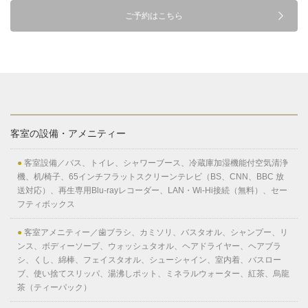
ご予約はこちら
客室の設備・アメニティー
●
客室設備／バス、トイレ、シャワーブース、冷蔵庫加湿機能付空気清浄
機、机/椅子、65インチフラットスクリーンテレビ（BS、CNN、BBC 放
送対応）、再生専用Blu-rayレコーダー、LAN・Wi-Hi接続（無料）、セー
フティボックス
●
客室アメニティー／歯ブラシ、カミソリ、バスタオル、シャンプー、リ
ンス、ボディーソープ、ウォッシュタオル、ヘアドライヤー、ヘアブラ
シ、くし、綿棒、フェイスタオル、シューシャイン、室内着、バスロー
ブ、使い捨てスリッパ、湯沸しポット、ミネラルウォーター、紅茶、烏龍
茶（ティーパック）