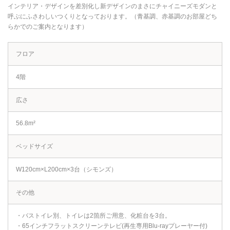
インテリア・デザインを差別化し新デザインのまさにチャイニーズモダンと
呼ぶにふさわしいつくりとなっております。（青基調、赤基調のお部屋どち
らかでのご案内となります）
フロア
4階
広さ
56.8m²
ベッドサイズ
W120cm×L200cm×3台（シモンズ）
その他
・バストイレ別、トイレは2箇所ご用意、化粧台を3台。
・65インチフラットスクリーンテレビ(再生専用Blu-rayプレーヤー付)