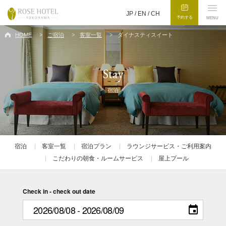
JP /
EN
/
CH
予約する
MENU
HOME
ご宿泊
客室一覧
ダイナスティスイート
Stay
宿泊
宿泊
客室一覧
宿泊プラン
ラウンジサービス・ご利用案内
こだわりの朝食・ルームサービス
屋上プール
Check in - check out date