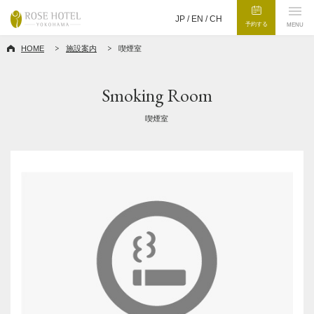
JP /
EN
/
CH
予約する
MENU
HOME
施設案内
喫煙室
Smoking Room
喫煙室