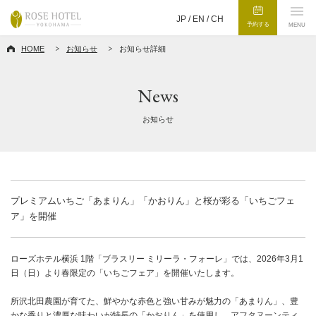
JP /
EN
/
CH
予約する
MENU
HOME
お知らせ
お知らせ詳細
News
お知らせ
プレミアムいちご「あまりん」「かおりん」と桜が彩る「いちごフェ
ア」を開催
ローズホテル横浜 1階「ブラスリー ミリーラ・フォーレ」では、2026年3月1
日（日）より春限定の「いちごフェア」を開催いたします。
所沢北田農園が育てた、鮮やかな赤色と強い甘みが魅力の「あまりん」、豊
かな香りと濃厚な味わいが特長の「かおりん」を使用し、アフタヌーンティ