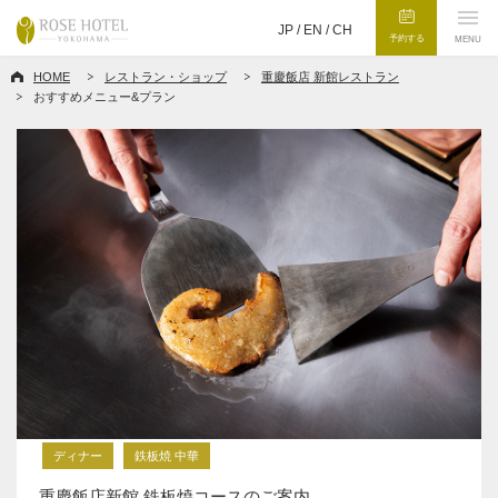
JP /
EN
/
CH
予約する
MENU
HOME
レストラン・ショップ
重慶飯店 新館レストラン
おすすめメニュー&プラン
ディナー
鉄板焼 中華
重慶飯店新館 鉄板焼コースのご案内