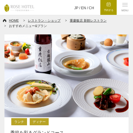
JP /
EN
/
CH
予約する
MENU
HOME
レストラン・ショップ
重慶飯店 新館レストラン
おすすめメニュー&プラン
ランチ
ディナー
季節を彩るグランドコース