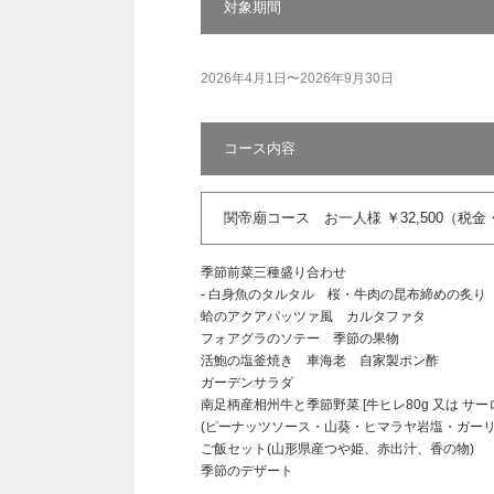
対象期間
2026年4月1日〜2026年9月30日
コース内容
関帝廟コース お一人様 ￥32,500（税金・
季節前菜三種盛り合わせ
- 白身魚のタルタル 桜・牛肉の昆布締めの炙り
蛤のアクアパッツァ風 カルタファタ
フォアグラのソテー 季節の果物
活鮑の塩釜焼き 車海老 自家製ポン酢
ガーデンサラダ
南足柄産相州牛と季節野菜 [牛ヒレ80g 又は サーロ
(ピーナッツソース・山葵・ヒマラヤ岩塩・ガー
ご飯セット(山形県産つや姫、赤出汁、香の物)
季節のデザート