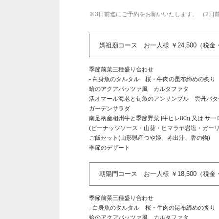
※3日前迄にご予約をお願いいたします。 （2
媽祖廟コース お一人様 ￥24,500（税
季節前菜三種盛り合わせ
- 白身魚のタルタル 桜・牛肉の昆布締めの炙り
蛤のアクアパッツァ風 カルタファタ
活オマール海老と旬魚のアンサンブル 雲丹バタ
ガーデンサラダ
南足柄産相州牛と季節野菜 [牛ヒレ80g 又は サーロ
(ピーナッツソース・山葵・ヒマラヤ岩塩・ガー
ご飯セット(山形県産つや姫、赤出汁、香の物)
季節のデザート
朝陽門コース お一人様 ￥18,500（税
季節前菜三種盛り合わせ
- 白身魚のタルタル 桜・牛肉の昆布締めの炙り
蛤のアクアパッツァ風 カルタファタ