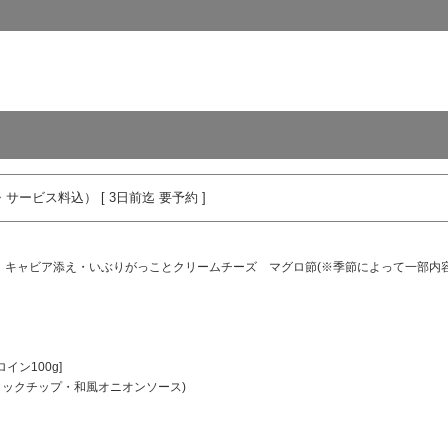
サービス料込） [ 3日前迄 要予約 ]
 キャビア添え・いぶりがっことクリームチーズ マグロ節(※季節によって一部内
イン100g]
リックチップ・和風オニオンソース)