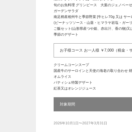
旬のお魚料理 グリンピース 大葉のジェノベー
ガーデンサラダ
南足柄産相州牛と季節野菜 [牛ヒレ70g 又は サーロ
(ピーナッツソース・山葵・ヒマラヤ岩塩・ガー
ご飯セット(山形県産つや姫、赤出汁、香の物)又
季節のデザート
お子様コース お一人様 ￥7,000（税金
クリームコーンスープ
国産牛のサーロインと天使の海老の取り合わせ 
オムライス
パティシェ特製デザート
紅茶又はオレンジジュース
対象期間
2026年10月1日〜2027年3月31日