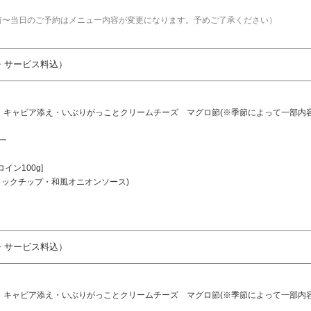
日前〜当日のご予約はメニュー内容が変更になります。予めご了承ください）
金・サービス料込）
 キャビア添え・いぶりがっことクリームチーズ マグロ節(※季節によって一部内
ー
イン100g]
リックチップ・和風オニオンソース)
金・サービス料込）
 キャビア添え・いぶりがっことクリームチーズ マグロ節(※季節によって一部内