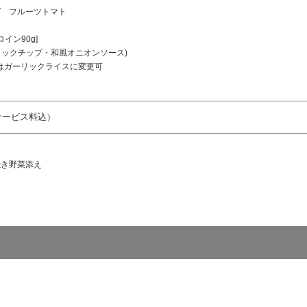
ゼ フルーツトマト
イン90g]
リックチップ・和風オニオンソース)
はガーリックライスに変更可
・サービス料込）
焼き野菜添え