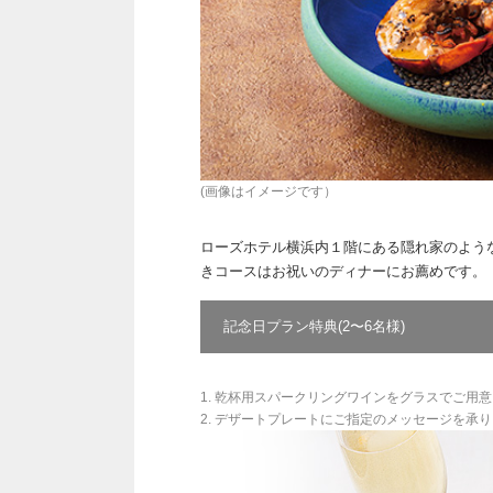
(画像はイメージです）
ローズホテル横浜内１階にある隠れ家のよう
きコースはお祝いのディナーにお薦めです。
記念日プラン特典(2〜6名様)
1. 乾杯用スパークリングワインをグラスでご用
2. デザートプレートにご指定のメッセージを承