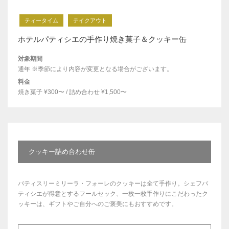
ティータイム
テイクアウト
ホテルパティシエの手作り焼き菓子＆クッキー缶
対象期間
通年 ※季節により内容が変更となる場合がございます。
料金
焼き菓子 ¥300〜 / 詰め合わせ ¥1,500〜
クッキー詰め合わせ缶
パティスリーミリーラ・フォーレのクッキーは全て手作り。シェフパ
ティシエが得意とするフールセック、一枚一枚手作りにこだわったク
ッキーは、ギフトやご自分へのご褒美にもおすすめです。