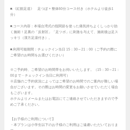
■.《紅館足道》 足つぼ + 整体60分コース付き（ホテルより徒歩1
分）
■.コース内容：本場台湾式の指関節を使った痛気持ちよくしっかり効
く施術！足裏の「反射区」「足ツボ」に刺激を与えて、施術後は足ス
ッキリ（漢方足湯付き）。
■.利用可能期間：チェックイン当日 15：30～21：00（ご予約の際に
ご希望のお時間をお選びください）
※ご予約時、ご希望のお時間帯をお伺いいたします。（15：30～21：
00まで・チェックイン当日に利用可）
※店舗のご予約状況によってはご希望のお時間でのご案内が難しい場
合がございます。その際はお時間の変更をお願いさせていただく場合
もございます。
ホテルよりメールまたはお電話にてご連絡させていただきますので予
めご了承ください。
【お子様のご利用について】
・本プランは小学生以下のお子様のご利用はご遠慮いただいておりま