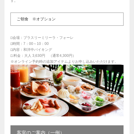
す。
ご朝食 ※オプション
□会場：ブラスリーミリーラ・フォーレ
□時間：7：00～10：00
□内容：和洋中バイキング
□.料金：大人 3,630円 （通常4,300円）
※オンライン予約時の追加アイテムよりお申し込みいただけます。
客室のご案内（一例）