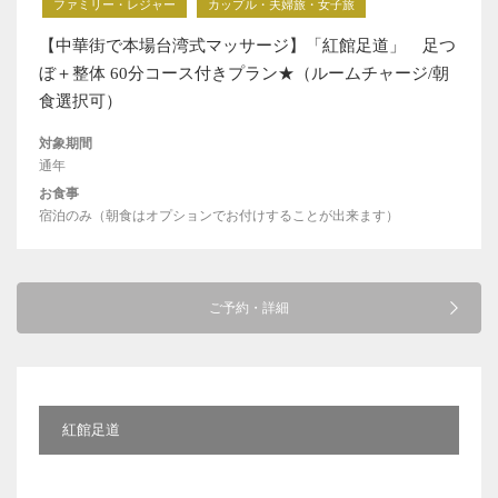
ファミリー・レジャー
カップル・夫婦旅・女子旅
【中華街で本場台湾式マッサージ】「紅館足道」 足つ
ぼ＋整体 60分コース付きプラン★（ルームチャージ/朝
食選択可）
対象期間
通年
お食事
宿泊のみ（朝食はオプションでお付けすることが出来ます）
ご予約・詳細
紅館足道