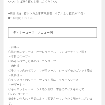
いつもとは違う夜をお楽しみください♪
■乗船場所：赤レンガ倉庫前乗船場（ホテルより徒歩約15分）
■出航時間：19：30～
ディナーコース・メニュー例
～前菜～
〇海の幸のテリーヌ オーロラソース マンゴーチャツネ添え
～本日のスープ～
〇春キャベツと野菜のベーコンスープ
～肉料理～
〇牛フィレ肉のポワレ マデラソース ジャガイモのガレット添え
～魚料理～
〇キンメダイのソテー サフラン風味 クリームソース
～デザート～
〇キャロットケーキ シナモン風味 季節のアイスを添えて
〇パン/コーヒー
※食材の仕入れ・季節によって変更させていただく場合がございま
す。