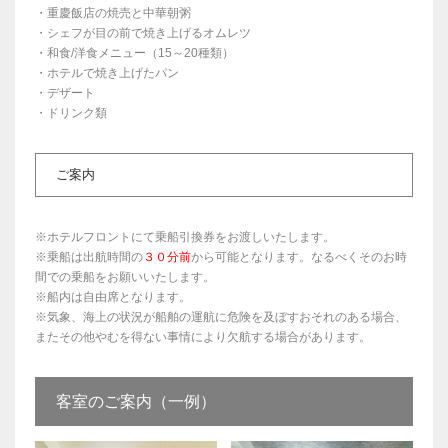
・重慶飯店の焼売と中華朝粥
・シェフが目の前で焼き上げるオムレツ
・和食/洋食メニュー（15～20種類）
・ホテルで焼き上げたパン
・デザート
・ドリンク類
ご案内
※ホテルフロントにて乗船引換券をお渡しいたします。
※乗船は出航時間の
３０分前
から可能となります。なるべくそのお時
間での乗船をお願いいたします。
※船内は自由席となります。
※気象、海上の状況が船舶の運航に危険を及ぼすおそれのある場合、
またその他やむを得ない事情により欠航する場合があります。
客室のご案内（一例）