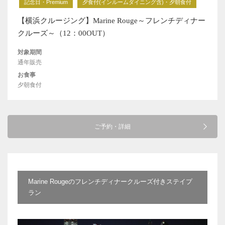
記念日・Premium
夕食付(インルームダイニング含)・夕朝食付
【横浜クルージング】Marine Rouge～フレンチディナー
クルーズ～（12：00OUT）
対象期間
通年販売
お食事
夕朝食付
ご予約・詳細
Marine Rougeのフレンチディナークルーズ付きステイプ
ラン