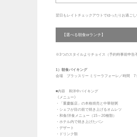
翌日もレイトチェックアウトでゆったりお過ごし
【選べる朝食orランチ】
※3つのスタイルよりチョイス（予約時事前申告
1）朝食バイキング
会場 ブラッスリー ミリーラフォーレ／時間 7:00
■内容 和洋中バイキング
《メニュー》
・「重慶飯店」の本格焼売と中華朝粥
・シェフが目の前で焼き上げるオムレツ
・和食/洋食メニュー（15～20種類）
・ホテル内で焼き上げたパン
・デザート
・ドリンク類