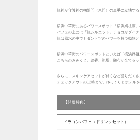
龍神が守護神の朝陽門（東門）の裏手に立地する
横浜中華街にあるパワースポット「横浜媽祖廟」
パフェの上には「龍シルエット」チョコがダイナ
龍は風水の中でもダントツのパワーを持つ動物と
横浜中華街のパワースポットといえば「横浜媽祖
こちらのおみくじ、線香、蝋燭、願布が全てセッ
さらに、スキンケアセットが付くなど盛りだくさ
チェックアウトの12時まで、ゆっくりとホテル
【開運特典】
ドラゴンパフェ（ドリンクセット）