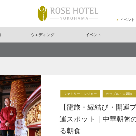
イベント
議
ウエディング
イベント
ファミリー・レジャー
カップル・夫婦旅・
【龍旅・縁結び・開運
運スポット｜中華朝粥
る朝食