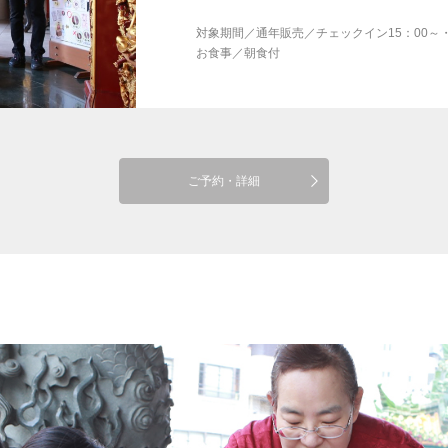
対象期間
／
通年販売／チェックイン15：00～
お食事
／
朝食付
ご予約・詳細