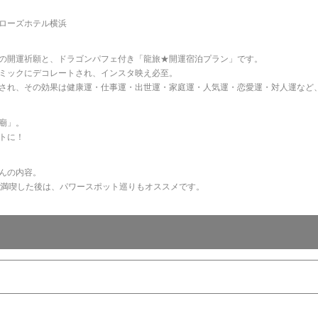
ローズホテル横浜
の開運祈願と、ドラゴンパフェ付き「龍旅★開運宿泊プラン」です。
ミックにデコレートされ、インスタ映え必至。
され、その効果は健康運・仕事運・出世運・家庭運・人気運・恋愛運・対人運など
廟」。
トに！
んの内容。
を満喫した後は、パワースポット巡りもオススメです。