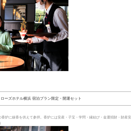
ローズホテル横浜 宿泊プラン限定・開運セット
の香炉に線香を供えて参拝。香炉には安産・子宝・学問・縁結び・金運招財・財産
）