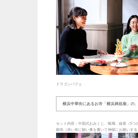
ドラゴンパフェ
横浜中華街にあるお寺「横浜媽祖廟」の、
セット内容：中国式おみくじ、蝋燭、線香（5つ
願布（赤い布に願い事を書いて神様にお願いする