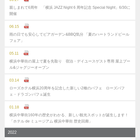
親しまれて6周年 「横浜 JAZZ Night 6 周年記念 Special Night」6/30に
開催
06.15
雨の日でも安心してビアガーデン&BBQ気分 「夏のハートランドビール
フェア」
05.11
横浜中華街の屋上で夏を先取り 宿泊・デイユースゲスト専用 屋上プー
ル&ジャグジーオープン
03.14
ローズホテル横浜20周年を記念した新しい2種のパフェ ローズパフ
ェ・ドラゴンパフェ誕生
01.18
横浜中華街160年の歴史がわかる、新しい観光スポットが誕生します！
「ホテル de ミュージアム 横浜中華街 歴史回廊」
2022