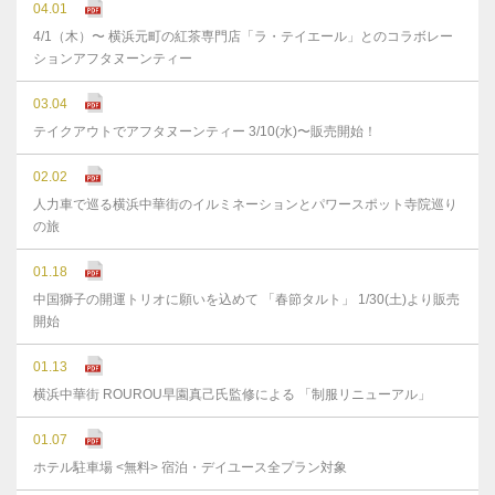
04.01
4/1（木）〜 横浜元町の紅茶専門店「ラ・テイエール」とのコラボレー
ションアフタヌーンティー
03.04
テイクアウトでアフタヌーンティー 3/10(水)〜販売開始！
02.02
人力車で巡る横浜中華街のイルミネーションとパワースポット寺院巡り
の旅
01.18
中国獅子の開運トリオに願いを込めて 「春節タルト」 1/30(土)より販売
開始
01.13
横浜中華街 ROUROU早園真己氏監修による 「制服リニューアル」
01.07
ホテル駐車場 <無料> 宿泊・デイユース全プラン対象