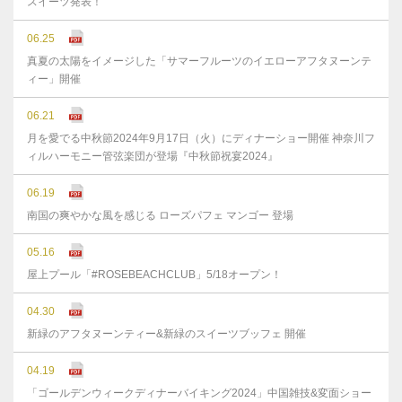
スイーツ発表！
06.25
真夏の太陽をイメージした「サマーフルーツのイエローアフタヌーンテ
ィー」開催
06.21
月を愛でる中秋節2024年9月17日（火）にディナーショー開催 神奈川フ
ィルハーモニー管弦楽団が登場『中秋節祝宴2024』
06.19
南国の爽やかな風を感じる ローズパフェ マンゴー 登場
05.16
屋上プール「#ROSEBEACHCLUB」5/18オープン！
04.30
新緑のアフタヌーンティー&新緑のスイーツブッフェ 開催
04.19
「ゴールデンウィークディナーバイキング2024」中国雑技&変面ショー