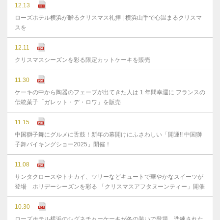
12.13
ローズホテル横浜が贈るクリスマス礼拝 | 横浜山手で心温まるクリスマ
スを
12.11
クリスマスシーズンを彩る限定カットケーキを販売
11.30
ケーキの中から陶器のフェーブが出てきた人は 1 年間幸運に フランスの
伝統菓子「ガレット・デ・ロワ」を販売
11.15
中国獅子舞にグルメに舌鼓！新年の幕開けにふさわしい「開運!! 中国獅
子舞バイキングショー2025」開催！
11.08
サンタクロースやトナカイ、ツリーなどキュートで華やかなスイーツが
登場 ホリデーシーズンを彩る 「クリスマスアフタヌーンティー」開催
10.30
ローズホテル横浜のシグネチャーケーキが冬の装いで登場 洗練された