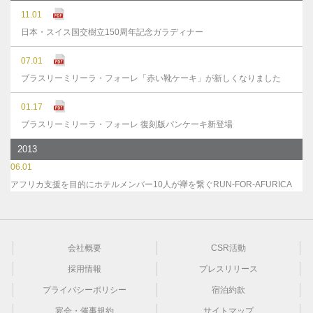
11.01
日本・スイス国交樹立150周年記念ガラディナー
07.01
ブラスリーミリーラ・フォーレ「赤い靴ケーキ」が新しくなりました
01.17
ブラスリーミリーラ・フォーレ 復刻版パンケーキ新登場
2013
06.01
アフリカ支援を目的にホテルメンバー10人が襷を繋ぐRUN-FOR-AFURICA
会社概要
CSR活動
採用情報
プレスリリース
プライバシーポリシー
宿泊約款
宴会・催事規約
サイトマップ