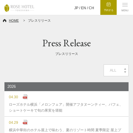
JP /
EN
/
CH
予約する
MENU
HOME
プレスリリース
Press Release
プレスリリース
ALL
2026
04.30
ローズホテル横浜「メロンフェア」開催アフタヌーンティー、パフェ、
ショートケーキで旬の果実を堪能
04.29
横浜中華街のホテル屋上で味わう、夏のリゾート時間 夏季限定 屋上プ