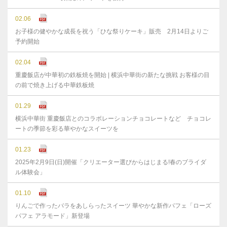
02.06
お子様の健やかな成⻑を祝う「ひな祭りケーキ」販売 2月14日よりご
予約開始
02.04
重慶飯店が中華初の鉄板焼を開始 | 横浜中華街の新たな挑戦 お客様の目
の前で焼き上げる中華鉄板焼
01.29
横浜中華街 重慶飯店とのコラボレーションチョコレートなど チョコレ
ートの季節を彩る華やかなスイーツを
01.23
2025年2月9日(日)開催「クリエーター選びからはじまる!春のブライダ
ル体験会」
01.10
りんごで作ったバラをあしらったスイーツ 華やかな新作パフェ「ローズ
パフェ アラモード」新登場