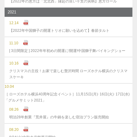
【2022年の恵方は「北北西」縁起の良い干支の寅柄】恵方ロール
2021
12.14
【2022年中国獅子の開運トリオに願いを込めて】春節タルト
11.10
[ 3日間限定 ] 2022年年初めの開運に!開運!中国獅子舞バイキングショー
10.16
クリスマスの主役！お家で楽しむ贅沢時間 ローズホテル横浜のクリスマ
スケーキ
10.04
［ ローズホテル横浜40周年記念イベント］11月15日(月)･16日(火)･17日(水)
「グルメサミット2021」
08.26
明治28年創業『荒井屋』の牛鍋を楽しむ宿泊プラン販売開始
08.20