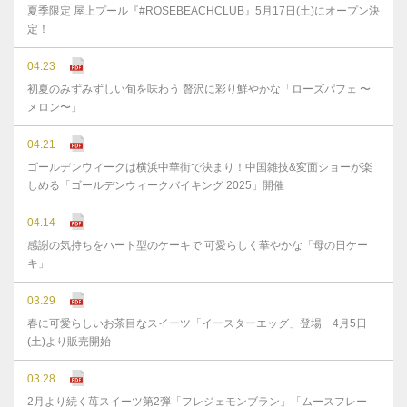
夏季限定 屋上プール『#ROSEBEACHCLUB』5月17日(土)にオープン決
定！
04.23
初夏のみずみずしい旬を味わう 贅沢に彩り鮮やかな「ローズパフェ 〜
メロン〜」
04.21
ゴールデンウィークは横浜中華街で決まり！中国雑技&変面ショーが楽
しめる「ゴールデンウィークバイキング 2025」開催
04.14
感謝の気持ちをハート型のケーキで 可愛らしく華やかな「母の日ケー
キ」
03.29
春に可愛らしいお茶目なスイーツ「イースターエッグ」登場 4月5日
(土)より販売開始
03.28
2月より続く苺スイーツ第2弾「フレジェモンブラン」「ムースフレー