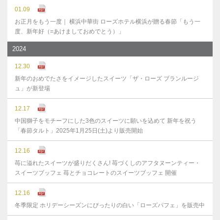
01.09
お正月をもう一度｜ 横浜中華街 ローズホテル横浜が贈る春節「もう一
度、新年好（=あけましておめでとう）」
2024
12.30
新年のおめでたさをイメージしたスイーツ「ザ・ローズ ブランルージ
ュ」が新登場
12.17
中国獅子をモチーフにした3色のスイーツに願いを込めて 新年を祝う
「春節タルト」2025年1月25日(土)より販売開始
12.16
苺に溢れたスイーツが盛りだくさん! 苺づくしのアフタヌーンティー・
スイーツブッフェ 苺とチョコレートのスイーツブッフェ 開催
12.16
冬季限定 ホリデーシーズンにぴったりの白い「ローズパフェ」を販売中