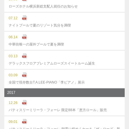
ローズホテル横浜新総支配人就任のお知らせ
07.12
ナイトプールで夏のリゾート気分を満喫
06.14
中華街唯一の屋外プールで夏を満喫
03.13
デラックスフロアプレミアムローズスイートルーム誕生
03.09
全国で現存数台T.A.LEE-PIANO「李ピアノ」展示
2017
12.26
パティスリーミリーラ・フォーレ 限定88本「恵方ロール」販売
09.01