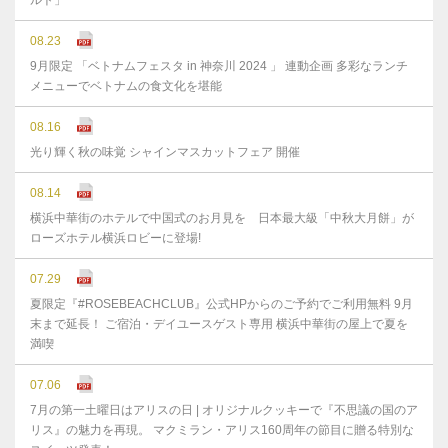
ルト」
08.23
9月限定 「ベトナムフェスタ in 神奈川 2024 」 連動企画 多彩なランチ
メニューでベトナムの食文化を堪能
08.16
光り輝く秋の味覚 シャインマスカットフェア 開催
08.14
横浜中華街のホテルで中国式のお月見を 日本最大級「中秋大月餅」が
ローズホテル横浜ロビーに登場!
07.29
夏限定『#ROSEBEACHCLUB』公式HPからのご予約でご利用無料 9月
末まで延⻑！ ご宿泊・デイユースゲスト専用 横浜中華街の屋上で夏を
満喫
07.06
7月の第一土曜日はアリスの日 | オリジナルクッキーで『不思議の国のア
リス』の魅力を再現。 マクミラン・アリス160周年の節目に贈る特別な