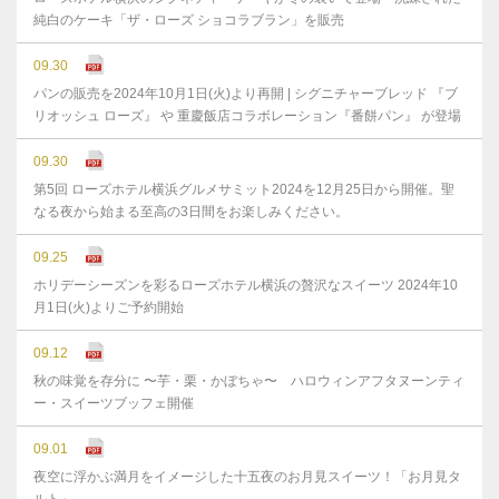
純白のケーキ「ザ・ローズ ショコラブラン」を販売
09.30
パンの販売を2024年10月1日(火)より再開 | シグニチャーブレッド 『ブ
リオッシュ ローズ』 や 重慶飯店コラボレーション『番餅パン』 が登場
09.30
第5回 ローズホテル横浜グルメサミット2024を12月25日から開催。聖
なる夜から始まる至高の3日間をお楽しみください。
09.25
ホリデーシーズンを彩るローズホテル横浜の贅沢なスイーツ 2024年10
月1日(火)よりご予約開始
09.12
秋の味覚を存分に 〜芋・栗・かぼちゃ〜 ハロウィンアフタヌーンティ
ー・スイーツブッフェ開催
09.01
夜空に浮かぶ満月をイメージした十五夜のお月見スイーツ！「お月見タ