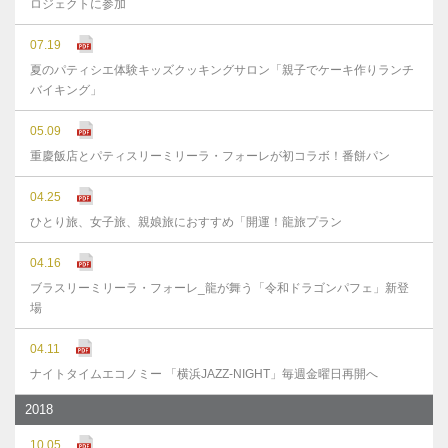
ロジェクトに参加
07.19
夏のパティシエ体験キッズクッキングサロン「親子でケーキ作りランチ
バイキング」
05.09
重慶飯店とパティスリーミリーラ・フォーレが初コラボ！番餅パン
04.25
ひとり旅、女子旅、親娘旅におすすめ「開運！龍旅プラン
04.16
ブラスリーミリーラ・フォーレ_龍が舞う「令和ドラゴンパフェ」新登
場
04.11
ナイトタイムエコノミー 「横浜JAZZ-NIGHT」毎週金曜日再開へ
2018
10.05