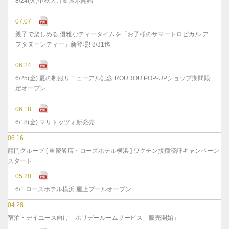
8/24(火)中秋大月餅展示開始
07.07
親子で楽しめる 優雅なティータイムを「お子様のサマートロピカル ア
フタヌーンティー」新登場! 8/31迄
06.24
6/25(金) 夏の制服リニューアル記念 ROUROU POP-UPショップ期間限
定オープン
06.18
6/18(金) マリトッツォ新発売
06.16
龍門グループ [ 重慶飯店・ローズホテル横浜 ] ワクチン接種済証キャンペーン
スタート
05.20
6/1 ローズホテル横浜 屋上プールオープン
04.28
宿泊・デイユース向け「ホリデールームサービス」販売開始」