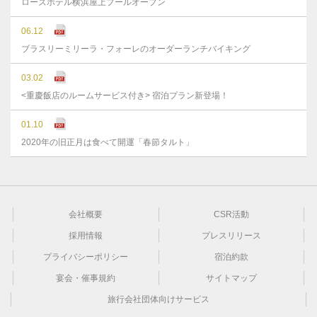
ローズホテル横浜屋上プールオープン
06.12
ブラスリーミリーラ・フォーレのオーダーランチバイキング
03.02
<重慶飯店のルームサービス付き> 宿泊プラン新登場！
01.10
2020年の旧正月は食べて開運「春節タルト」
会社概要
CSR活動
採用情報
プレスリリース
プライバシーポリシー
宿泊約款
宴会・催事規約
サイトマップ
旅行会社団体向けサービス