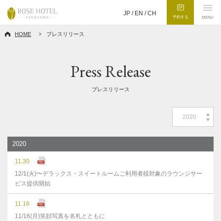
JP /
EN
/
CH
予約する
MENU
HOME
プレスリリース
Press Release
プレスリリース
2020
2020
11.30
12/1(火)〜デラックス・スイートルームご利用者様対象のラウンジサー
ビス提供開始
11.16
11/16(月)笑顔写真を名札とともに