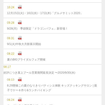
10.24
12月15日(火)・16日(水)・17日(木)「グルメサミット2020」
09.28
9/28(月) 季節限定「ドラゴンパフェ」新登場！
08.31
9/1(火)中秋大月餅展示開始
08.22
夏のBIGブライダルフェア開催
08.17
好評につき屋上プール営業期間延長決定 〜2020/9/30(水)
08.13
8.29開催この夏のなりきりパティシエ体験 キッズクッキングサロン | 親
子でケーキ作り&ランチバイキング
06.24