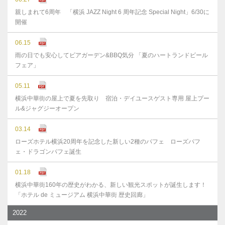
親しまれて6周年 「横浜 JAZZ Night 6 周年記念 Special Night」6/30に
開催
06.15
雨の日でも安心してビアガーデン&BBQ気分 「夏のハートランドビール
フェア」
05.11
横浜中華街の屋上で夏を先取り 宿泊・デイユースゲスト専用 屋上プー
ル&ジャグジーオープン
03.14
ローズホテル横浜20周年を記念した新しい2種のパフェ ローズパフ
ェ・ドラゴンパフェ誕生
01.18
横浜中華街160年の歴史がわかる、新しい観光スポットが誕生します！
「ホテル de ミュージアム 横浜中華街 歴史回廊」
2022