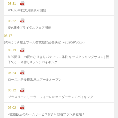
08.31
9/1(火)中秋大月餅展示開始
08.22
夏のBIGブライダルフェア開催
08.17
好評につき屋上プール営業期間延長決定 〜2020/9/30(水)
08.13
8.29開催この夏のなりきりパティシエ体験 キッズクッキングサロン | 親
子でケーキ作り&ランチバイキング
06.24
ローズホテル横浜屋上プールオープン
06.12
ブラスリーミリーラ・フォーレのオーダーランチバイキング
03.02
<重慶飯店のルームサービス付き> 宿泊プラン新登場！