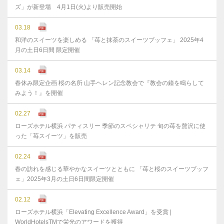
ズ」が新登場 4月1日(火)より販売開始
03.18
和洋のスイーツを楽しめる 「苺と抹茶のスイーツブッフェ」 2025年4
月の土日6日間 限定開催
03.14
春休み限定企画 桜の名所 山手ヘレン記念教会で『教会の鐘を鳴らして
みよう！』を開催
02.27
ローズホテル横浜 パティスリー 季節のスペシャリテ 旬の苺を贅沢に使
った「苺スイーツ」を販売
02.24
春の訪れを感じる華やかなスイーツとともに 「苺と桜のスイーツブッフ
ェ」2025年3月の土日6日間限定開催
02.12
ローズホテル横浜「Elevating Excellence Award」を受賞 |
WorldHotelsTMで栄光のアワードを獲得