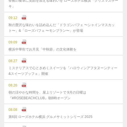
聖夜の食卓に笑顔を添える味わいを ローズホテル横浜「クリスマスケー
キ」
09.12
秋の贅沢な味わいを詰め込んだ「ドラゴンパフェ 〜シャインマスカッ
ト〜」&「ローズパフェ 〜モンブラン〜」が登場
09.09
横浜中華街でお月見「中秋節」の文化体験を
08.27
ミステリアスで心ときめくスイーツを「ハロウィンアフタヌーンティー
&スイーツブッフェ」開催
08.26
朝の涼やかな時間を、屋上リゾートで 9月の日曜は
『#ROSEBEACHCLUB』朝8時オープン
08.08
第6回 ローズホテル横浜 グルメサミットシリーズ 2025