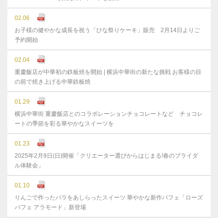
02.06
お子様の健やかな成⻑を祝う「ひな祭りケーキ」販売 2月14日よりご
予約開始
02.04
重慶飯店が中華初の鉄板焼を開始 | 横浜中華街の新たな挑戦 お客様の目
の前で焼き上げる中華鉄板焼
01.29
横浜中華街 重慶飯店とのコラボレーションチョコレートなど チョコレ
ートの季節を彩る華やかなスイーツを
01.23
2025年2月9日(日)開催「クリエーター選びからはじまる!春のブライダ
ル体験会」
01.10
りんごで作ったバラをあしらったスイーツ 華やかな新作パフェ「ローズ
パフェ アラモード」新登場