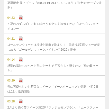
夏季限定 屋上プール『#ROSEBEACHCLUB』5月17日(土)にオープン決
定！
04.23
初夏のみずみずしい旬を味わう 贅沢に彩り鮮やかな「ローズパフェ 〜
メロン〜」
04.21
ゴールデンウィークは横浜中華街で決まり！中国雑技&変面ショーが楽
しめる「ゴールデンウィークバイキング 2025」開催
04.14
感謝の気持ちをハート型のケーキで 可愛らしく華やかな「母の日ケー
キ」
03.29
春に可愛らしいお茶目なスイーツ「イースターエッグ」登場 4月5日
(土)より販売開始
03.28
2月より続く苺スイーツ第2弾「フレジェモンブラン」「ムースフレー