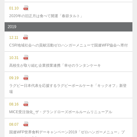
01.10
2020年の旧正月は食べて開運「春節タルト」
2019
12.11
CSR地域社会への貢献活動ゼロハンガーメニューで国連WFP協会へ寄付
10.31
高校生が取り組む企業授業連携「幸せのランタンケーキ
09.19
ラグビー日本代表を応援するラグビーボールケーキ「キックオフ」新登
場
08.16
MICE受注強化_ザ・グランドローズボールルームリニューアル
08.07
国連WFP世界食料デーキャンペーン2019「ゼロハンガーメニュー」プ