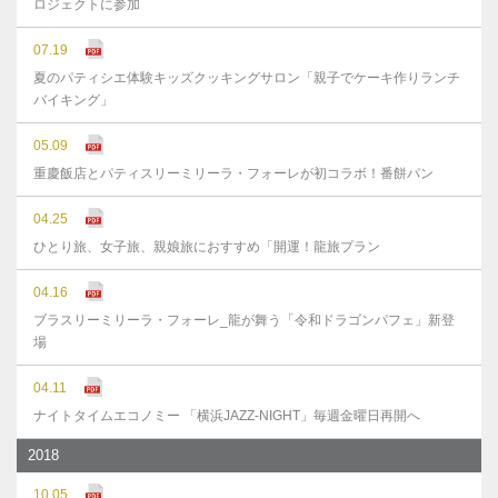
ロジェクトに参加
07.19
夏のパティシエ体験キッズクッキングサロン「親子でケーキ作りランチ
バイキング」
05.09
重慶飯店とパティスリーミリーラ・フォーレが初コラボ！番餅パン
04.25
ひとり旅、女子旅、親娘旅におすすめ「開運！龍旅プラン
04.16
ブラスリーミリーラ・フォーレ_龍が舞う「令和ドラゴンパフェ」新登
場
04.11
ナイトタイムエコノミー 「横浜JAZZ-NIGHT」毎週金曜日再開へ
2018
10.05