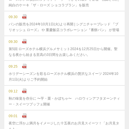
純白のケーキ「ザ・ローズ ショコラブラン」を販売
09.30
パンの販売を2024年10月1日(火)より再開 | シグニチャーブレッド 『ブ
リオッシュ ローズ』 や 重慶飯店コラボレーション『番餅パン』 が登場
09.30
第5回 ローズホテル横浜グルメサミット2024を12月25日から開催。聖
なる夜から始まる至高の3日間をお楽しみください。
09.25
ホリデーシーズンを彩るローズホテル横浜の贅沢なスイーツ 2024年10
月1日(火)よりご予約開始
09.12
秋の味覚を存分に 〜芋・栗・かぼちゃ〜 ハロウィンアフタヌーンティ
ー・スイーツブッフェ開催
09.01
夜空に浮かぶ満月をイメージした十五夜のお月見スイーツ！「お月見タ