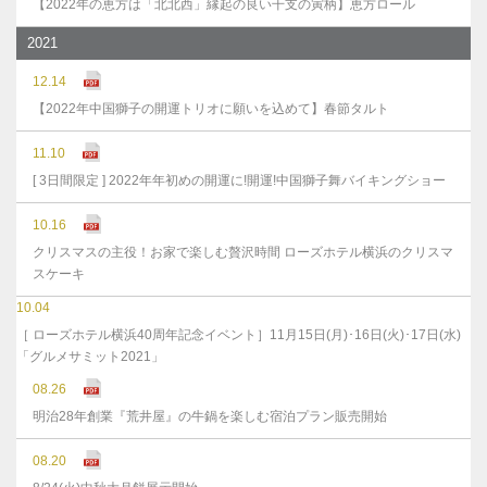
【2022年の恵方は「北北西」縁起の良い干支の寅柄】恵方ロール
2021
12.14
【2022年中国獅子の開運トリオに願いを込めて】春節タルト
11.10
[ 3日間限定 ] 2022年年初めの開運に!開運!中国獅子舞バイキングショー
10.16
クリスマスの主役！お家で楽しむ贅沢時間 ローズホテル横浜のクリスマ
スケーキ
10.04
［ ローズホテル横浜40周年記念イベント］11月15日(月)･16日(火)･17日(水)
「グルメサミット2021」
08.26
明治28年創業『荒井屋』の牛鍋を楽しむ宿泊プラン販売開始
08.20