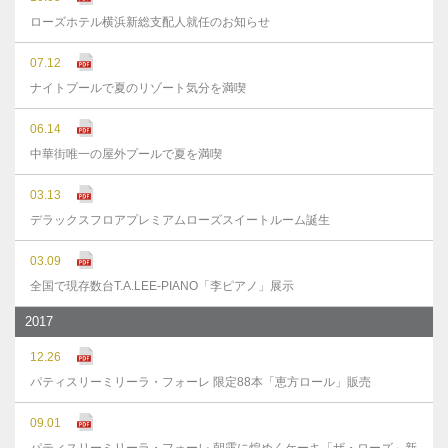
ローズホテル横浜新総支配人就任のお知らせ
07.12
ナイトプールで夏のリゾート気分を満喫
06.14
中華街唯一の屋外プールで夏を満喫
03.13
デラックスフロアプレミアムローズスイートルーム誕生
03.09
全国で現存数台T.A.LEE-PIANO「李ピアノ」展示
2017
12.26
パティスリーミリーラ・フォーレ 限定88本「恵方ロール」販売
09.01