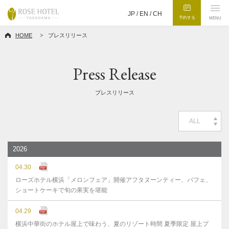
JP /
EN
/
CH
予約する
MENU
HOME
プレスリリース
Press Release
プレスリリース
ALL
2026
04.30
ローズホテル横浜「メロンフェア」開催アフタヌーンティー、パフェ、
ショートケーキで旬の果実を堪能
04.29
横浜中華街のホテル屋上で味わう、夏のリゾート時間 夏季限定 屋上プ