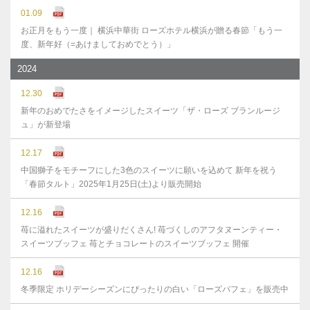
01.09
お正月をもう一度｜ 横浜中華街 ローズホテル横浜が贈る春節「もう一
度、新年好（=あけましておめでとう）」
2024
12.30
新年のおめでたさをイメージしたスイーツ「ザ・ローズ ブランルージ
ュ」が新登場
12.17
中国獅子をモチーフにした3色のスイーツに願いを込めて 新年を祝う
「春節タルト」2025年1月25日(土)より販売開始
12.16
苺に溢れたスイーツが盛りだくさん! 苺づくしのアフタヌーンティー・
スイーツブッフェ 苺とチョコレートのスイーツブッフェ 開催
12.16
冬季限定 ホリデーシーズンにぴったりの白い「ローズパフェ」を販売中