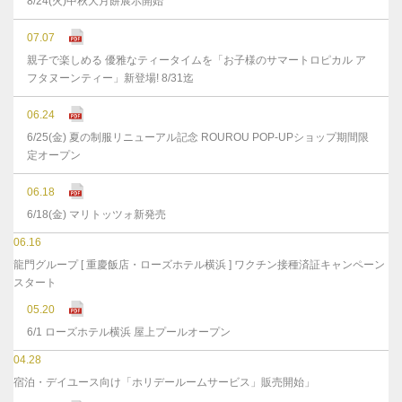
8/24(火)中秋大月餅展示開始
07.07
親子で楽しめる 優雅なティータイムを「お子様のサマートロピカル ア
フタヌーンティー」新登場! 8/31迄
06.24
6/25(金) 夏の制服リニューアル記念 ROUROU POP-UPショップ期間限
定オープン
06.18
6/18(金) マリトッツォ新発売
06.16
龍門グループ [ 重慶飯店・ローズホテル横浜 ] ワクチン接種済証キャンペーン
スタート
05.20
6/1 ローズホテル横浜 屋上プールオープン
04.28
宿泊・デイユース向け「ホリデールームサービス」販売開始」