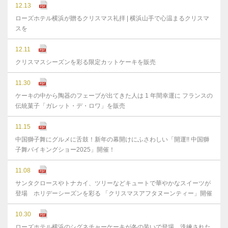
12.13
ローズホテル横浜が贈るクリスマス礼拝 | 横浜山手で心温まるクリスマ
スを
12.11
クリスマスシーズンを彩る限定カットケーキを販売
11.30
ケーキの中から陶器のフェーブが出てきた人は 1 年間幸運に フランスの
伝統菓子「ガレット・デ・ロワ」を販売
11.15
中国獅子舞にグルメに舌鼓！新年の幕開けにふさわしい「開運!! 中国獅
子舞バイキングショー2025」開催！
11.08
サンタクロースやトナカイ、ツリーなどキュートで華やかなスイーツが
登場 ホリデーシーズンを彩る 「クリスマスアフタヌーンティー」開催
10.30
ローズホテル横浜のシグネチャーケーキが冬の装いで登場 洗練された