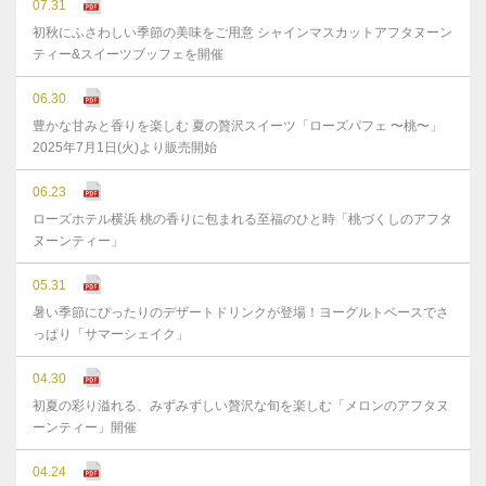
07.31
初秋にふさわしい季節の美味をご用意 シャインマスカットアフタヌーン
ティー&スイーツブッフェを開催
06.30
豊かな⽢みと⾹りを楽しむ 夏の贅沢スイーツ「ローズパフェ 〜桃〜」
2025年7⽉1⽇(⽕)より販売開始
06.23
ローズホテル横浜 桃の香りに包まれる至福のひと時「桃づくしのアフタ
ヌーンティー」
05.31
暑い季節にぴったりのデザートドリンクが登場！ヨーグルトベースでさ
っぱり「サマーシェイク」
04.30
初夏の彩り溢れる、みずみずしい贅沢な旬を楽しむ「メロンのアフタヌ
ーンティー」開催
04.24