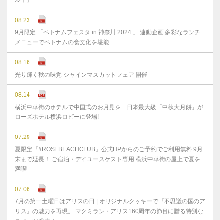
ルト」
08.23
9月限定 「ベトナムフェスタ in 神奈川 2024 」 連動企画 多彩なランチ
メニューでベトナムの食文化を堪能
08.16
光り輝く秋の味覚 シャインマスカットフェア 開催
08.14
横浜中華街のホテルで中国式のお月見を 日本最大級「中秋大月餅」が
ローズホテル横浜ロビーに登場!
07.29
夏限定『#ROSEBEACHCLUB』公式HPからのご予約でご利用無料 9月
末まで延⻑！ ご宿泊・デイユースゲスト専用 横浜中華街の屋上で夏を
満喫
07.06
7月の第一土曜日はアリスの日 | オリジナルクッキーで『不思議の国のア
リス』の魅力を再現。 マクミラン・アリス160周年の節目に贈る特別な