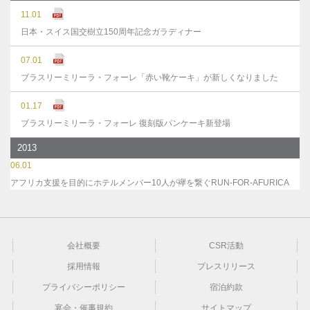
11.01
日本・スイス国交樹立150周年記念ガラディナー
07.01
ブラスリーミリーラ・フォーレ「赤い靴ケーキ」が新しくなりました
01.17
ブラスリーミリーラ・フォーレ 復刻版パンケーキ新登場
2013
06.01
アフリカ支援を目的にホテルメンバー10人が襷を繋ぐRUN-FOR-AFURICA
会社概要
CSR活動
採用情報
プレスリリース
プライバシーポリシー
宿泊約款
宴会・催事規約
サイトマップ