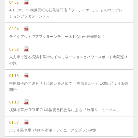
04.01
4/1（木）〜 横浜元町の紅茶専門店「ラ・テイエール」とのコラボレー
ションアフタヌーンティー
03.04
テイクアウトでアフタヌーンティー 3/10(水)〜販売開始！
02.02
人力車で巡る横浜中華街のイルミネーションとパワースポット寺院巡り
の旅
01.18
中国獅子の開運トリオに願いを込めて 「春節タルト」 1/30(土)より販売
開始
01.13
横浜中華街 ROUROU早園真己氏監修による 「制服リニューアル」
01.07
ホテル駐車場 <無料> 宿泊・デイユース全プラン対象