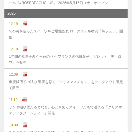
ール『#ROSEBEACHCLUB』 2026年5月16日（土）オープン
2025
12.19
旬の苺を使ったスイーツをご堪能あれ ローズホテル横浜「苺フェア」開
催
12.19
1年間の幸運を占う王冠のパイ フランスの伝統菓子「ガレット・デ・ロ
ワ」を販売
12.09
重慶飯店初の試み 聖夜を彩る「クリスマスチキン」をテイクアウト限定
で販売
11.10
サンタ帽や雪だるまなど、心ときめくスイーツたちで溢れる「クリスマ
スアフタヌーンティー」開催
10.09