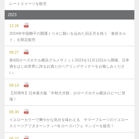
レートスイーツを販売
2023
12.26
2024年中国獅子の開運トリオに願いを込めた旧正月を祝う「春節タル
ト」を限定販売
09.27
第4回ローズホテル横浜グルメサミット2023を11月13日から開催。日本
酒をはじめ世界に誇るお酒とのペアリングディナーをお愉しみくださ
い。
09.14
【30周年】日本最大級「中秋大月餅」がローズホテル横浜ロビーに登
場！
06.30
イエローカラーで爽やかな気分を味わえる サマーフルーツのイエロー
スイーツアフタヌーンティー& ローズパフェ マンゴーを販売！
06.27