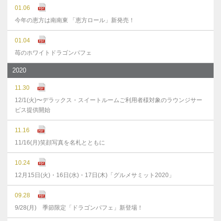
01.06
今年の恵方は南南東 「恵方ロール」新発売！
01.04
苺のホワイトドラゴンパフェ
2020
11.30
12/1(火)〜デラックス・スイートルームご利用者様対象のラウンジサー
ビス提供開始
11.16
11/16(月)笑顔写真を名札とともに
10.24
12月15日(火)・16日(水)・17日(木)「グルメサミット2020」
09.28
9/28(月) 季節限定「ドラゴンパフェ」新登場！