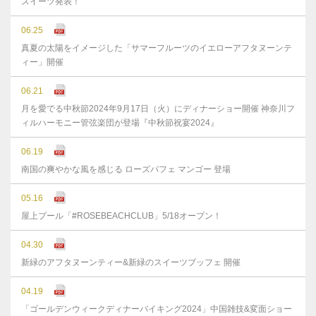
スイーツ発表！
06.25
真夏の太陽をイメージした「サマーフルーツのイエローアフタヌーンテ
ィー」開催
06.21
月を愛でる中秋節2024年9月17日（火）にディナーショー開催 神奈川フ
ィルハーモニー管弦楽団が登場『中秋節祝宴2024』
06.19
南国の爽やかな風を感じる ローズパフェ マンゴー 登場
05.16
屋上プール「#ROSEBEACHCLUB」5/18オープン！
04.30
新緑のアフタヌーンティー&新緑のスイーツブッフェ 開催
04.19
「ゴールデンウィークディナーバイキング2024」中国雑技&変面ショー