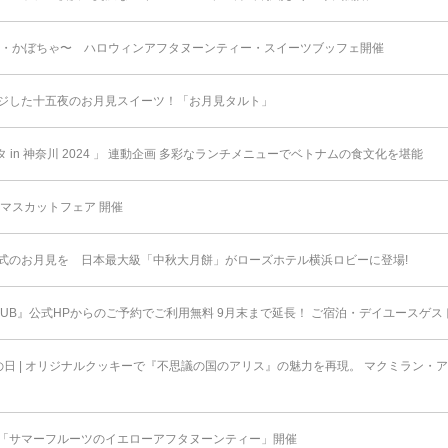
栗・かぼちゃ〜 ハロウィンアフタヌーンティー・スイーツブッフェ開催
ジした十五夜のお月見スイーツ！「お月見タルト」
 in 神奈川 2024 」 連動企画 多彩なランチメニューでベトナムの食文化を堪能
マスカットフェア 開催
式のお月見を 日本最大級「中秋大月餅」がローズホテル横浜ロビーに登場!
HCLUB』公式HPからのご予約でご利用無料 9月末まで延⻑！ ご宿泊・デイユースゲ
日 | オリジナルクッキーで『不思議の国のアリス』の魅力を再現。 マクミラン・
「サマーフルーツのイエローアフタヌーンティー」開催