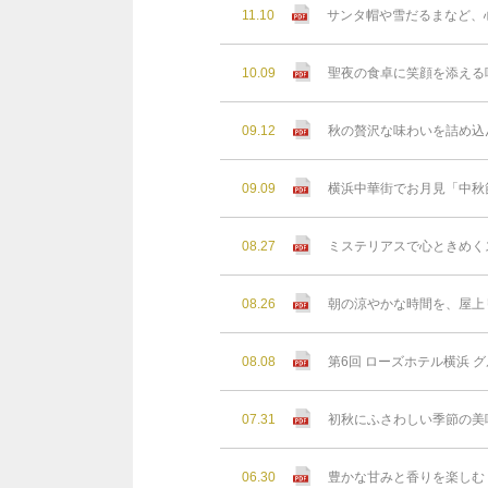
11.10
サンタ帽や雪だるまなど、
10.09
聖夜の食卓に笑顔を添える
09.12
秋の贅沢な味わいを詰め込
09.09
横浜中華街でお月見「中秋
08.27
ミステリアスで心ときめく
08.26
朝の涼やかな時間を、屋上リゾ
08.08
第6回 ローズホテル横浜 グ
07.31
初秋にふさわしい季節の美
06.30
豊かな⽢みと⾹りを楽しむ 