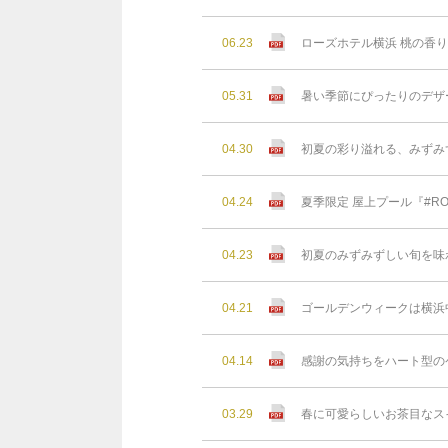
06.23
ローズホテル横浜 桃の香
05.31
暑い季節にぴったりのデザ
04.30
初夏の彩り溢れる、みずみ
04.24
夏季限定 屋上プール『#RO
04.23
初夏のみずみずしい旬を味
04.21
ゴールデンウィークは横浜
04.14
感謝の気持ちをハート型の
03.29
春に可愛らしいお茶目なス