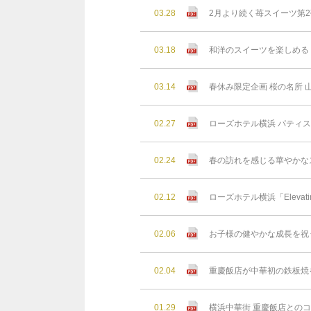
03.28
2月より続く苺スイーツ第2
03.18
和洋のスイーツを楽しめる 
03.14
春休み限定企画 桜の名所
02.27
ローズホテル横浜 パティ
02.24
春の訪れを感じる華やかなス
02.12
ローズホテル横浜「Elevating
02.06
お子様の健やかな成⻑を祝
02.04
重慶飯店が中華初の鉄板焼を
01.29
横浜中華街 重慶飯店との