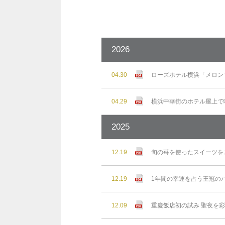
2026
04.30
ローズホテル横浜「メロン
04.29
横浜中華街のホテル屋上で味わ
2025
12.19
旬の苺を使ったスイーツを
12.19
1年間の幸運を占う王冠の
12.09
重慶飯店初の試み 聖夜を