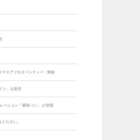
売
スマスアフタヌーンティー」開催
ラン」を販売
ラボレーション『番餅パン』 が登場
みください。