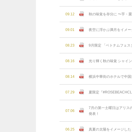
09.12
秋の味覚を存分に 〜芋・
09.01
夜空に浮かぶ満月をイメー
08.23
9月限定 「ベトナムフェスタ
08.16
光り輝く秋の味覚 シャイン
08.14
横浜中華街のホテルで中国
07.29
夏限定『#ROSEBEAC
7月の第一土曜日はアリスの
07.06
発表！
06.25
真夏の太陽をイメージした