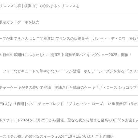
スマス礼拝 | 横浜山手で心温まるクリスマスを
限定カットケーキを販売
ーブが出てきた人は 1 年間幸運に フランスの伝統菓子「ガレット・デ・ロワ」を販
新年の幕開けにふさわしい「開運!! 中国獅子舞バイキングショー2025」開催！
、ツリーなどキュートで華やかなスイーツが登場 ホリデーシーズンを彩る 「クリ
チャーケーキが冬の装いで登場 洗練された純白のケーキ「ザ・ローズ ショコラブ
1日(火)より再開 | シグニチャーブレッド 『ブリオッシュ ローズ』 や 重慶飯店コ
ルメサミット2024を12月25日から開催。聖なる夜から始まる至高の3日間をお楽し
ズホテル横浜の贅沢なスイーツ 2024年10月1日(火)よりご予約開始