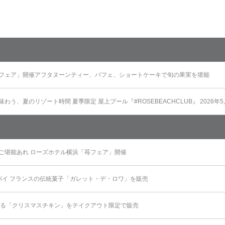
フェア」開催アフタヌーンティー、パフェ、ショートケーキで旬の果実を堪能
う、夏のリゾート時間 夏季限定 屋上プール『#ROSEBEACHCLUB』 2026年
ご堪能あれ ローズホテル横浜「苺フェア」開催
パイ フランスの伝統菓子「ガレット・デ・ロワ」を販売
彩る「クリスマスチキン」をテイクアウト限定で販売