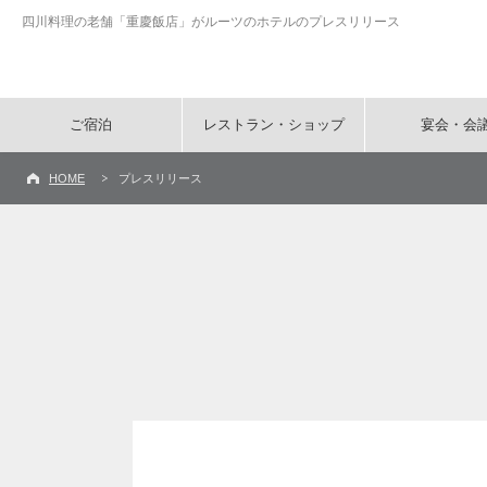
四川料理の老舗「重慶飯店」がルーツのホテルのプレスリリース
ご宿泊
レストラン・ショップ
宴会・会
HOME
プレスリリース