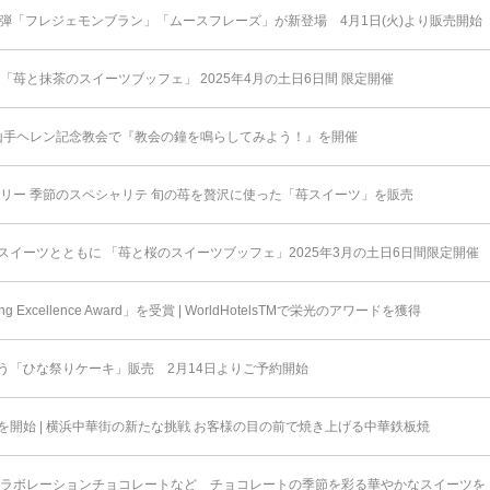
弾「フレジェモンブラン」「ムースフレーズ」が新登場 4月1日(火)より販売開始
「苺と抹茶のスイーツブッフェ」 2025年4月の土日6日間 限定開催
 山手ヘレン記念教会で『教会の鐘を鳴らしてみよう！』を開催
スリー 季節のスペシャリテ 旬の苺を贅沢に使った「苺スイーツ」を販売
イーツとともに 「苺と桜のスイーツブッフェ」2025年3月の土日6日間限定開催
 Excellence Award」を受賞 | WorldHotelsTMで栄光のアワードを獲得
う「ひな祭りケーキ」販売 2月14日よりご予約開始
開始 | 横浜中華街の新たな挑戦 お客様の目の前で焼き上げる中華鉄板焼
コラボレーションチョコレートなど チョコレートの季節を彩る華やかなスイーツを