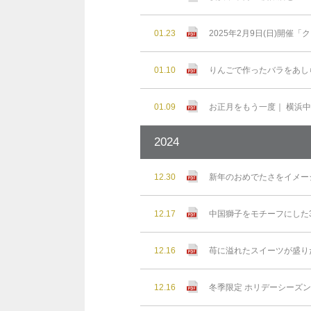
01.23
2025年2月9日(日)開
01.10
りんごで作ったバラをあし
01.09
お正月をもう一度｜ 横浜
2024
12.30
新年のおめでたさをイメー
12.17
中国獅子をモチーフにした3
12.16
苺に溢れたスイーツが盛り
12.16
冬季限定 ホリデーシーズ