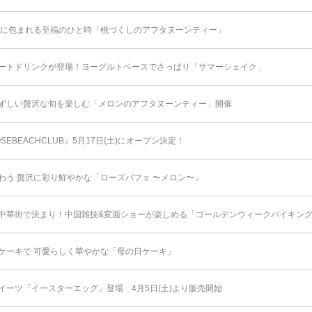
りに包まれる至福のひと時「桃づくしのアフタヌーンティー」
ートドリンクが登場！ヨーグルトベースでさっぱり「サマーシェイク」
ずしい贅沢な旬を楽しむ「メロンのアフタヌーンティー」開催
SEBEACHCLUB』5月17日(土)にオープン決定！
わう 贅沢に彩り鮮やかな「ローズパフェ 〜メロン〜」
中華街で決まり！中国雑技&変面ショーが楽しめる「ゴールデンウィークバイキング 2
ケーキで 可愛らしく華やかな「母の日ケーキ」
イーツ「イースターエッグ」登場 4月5日(土)より販売開始