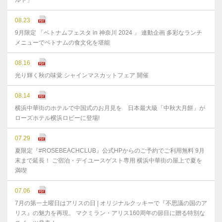
ルト」
08.23
9月限定 「ベトナムフェスタ in 神奈川 2024 」 連動企画 多彩なランチ
メニューでベトナムの食文化を堪能
08.16
光り輝く秋の味覚 シャインマスカットフェア 開催
08.14
横浜中華街のホテルで中国式のお月見を 日本最大級「中秋大月餅」が
ローズホテル横浜ロビーに登場!
07.29
夏限定『#ROSEBEACHCLUB』公式HPからのご予約でご利用無料 9月
末まで延⻑！ ご宿泊・デイユースゲスト専用 横浜中華街の屋上で夏を
満喫
07.06
7月の第一土曜日はアリスの日 | オリジナルクッキーで『不思議の国のア
リス』の魅力を再現。 マクミラン・アリス160周年の節目に贈る特別な