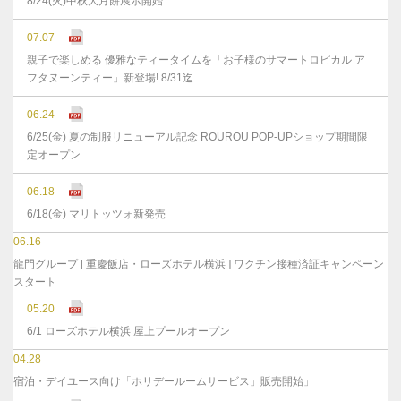
8/24(火)中秋大月餅展示開始
07.07
親子で楽しめる 優雅なティータイムを「お子様のサマートロピカル ア
フタヌーンティー」新登場! 8/31迄
06.24
6/25(金) 夏の制服リニューアル記念 ROUROU POP-UPショップ期間限
定オープン
06.18
6/18(金) マリトッツォ新発売
06.16
龍門グループ [ 重慶飯店・ローズホテル横浜 ] ワクチン接種済証キャンペーン
スタート
05.20
6/1 ローズホテル横浜 屋上プールオープン
04.28
宿泊・デイユース向け「ホリデールームサービス」販売開始」