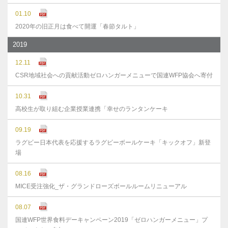
01.10
2020年の旧正月は食べて開運「春節タルト」
2019
12.11
CSR地域社会への貢献活動ゼロハンガーメニューで国連WFP協会へ寄付
10.31
高校生が取り組む企業授業連携「幸せのランタンケーキ
09.19
ラグビー日本代表を応援するラグビーボールケーキ「キックオフ」新登
場
08.16
MICE受注強化_ザ・グランドローズボールルームリニューアル
08.07
国連WFP世界食料デーキャンペーン2019「ゼロハンガーメニュー」プ