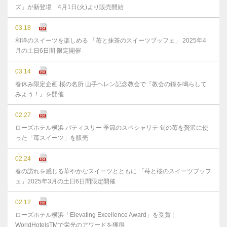
ズ」が新登場 4月1日(火)より販売開始
03.18
和洋のスイーツを楽しめる 「苺と抹茶のスイーツブッフェ」 2025年4
月の土日6日間 限定開催
03.14
春休み限定企画 桜の名所 山手ヘレン記念教会で『教会の鐘を鳴らして
みよう！』を開催
02.27
ローズホテル横浜 パティスリー 季節のスペシャリテ 旬の苺を贅沢に使
った「苺スイーツ」を販売
02.24
春の訪れを感じる華やかなスイーツとともに 「苺と桜のスイーツブッフ
ェ」2025年3月の土日6日間限定開催
02.12
ローズホテル横浜「Elevating Excellence Award」を受賞 |
WorldHotelsTMで栄光のアワードを獲得