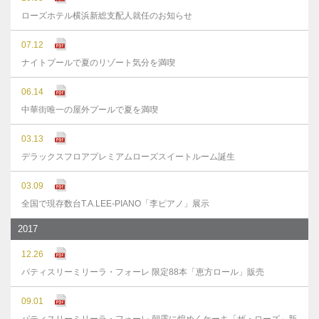
ローズホテル横浜新総支配人就任のお知らせ
07.12
ナイトプールで夏のリゾート気分を満喫
06.14
中華街唯一の屋外プールで夏を満喫
03.13
デラックスフロアプレミアムローズスイートルーム誕生
03.09
全国で現存数台T.A.LEE-PIANO「李ピアノ」展示
2017
12.26
パティスリーミリーラ・フォーレ 限定88本「恵方ロール」販売
09.01