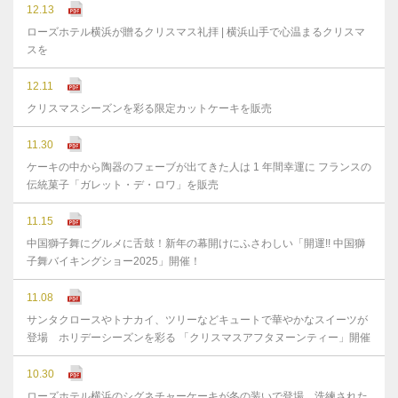
12.13
ローズホテル横浜が贈るクリスマス礼拝 | 横浜山手で心温まるクリスマ
スを
12.11
クリスマスシーズンを彩る限定カットケーキを販売
11.30
ケーキの中から陶器のフェーブが出てきた人は 1 年間幸運に フランスの
伝統菓子「ガレット・デ・ロワ」を販売
11.15
中国獅子舞にグルメに舌鼓！新年の幕開けにふさわしい「開運!! 中国獅
子舞バイキングショー2025」開催！
11.08
サンタクロースやトナカイ、ツリーなどキュートで華やかなスイーツが
登場 ホリデーシーズンを彩る 「クリスマスアフタヌーンティー」開催
10.30
ローズホテル横浜のシグネチャーケーキが冬の装いで登場 洗練された