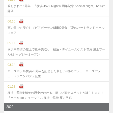
親しまれて6周年 「横浜 JAZZ Night 6 周年記念 Special Night」6/30に
開催
06.15
雨の日でも安心してビアガーデン&BBQ気分 「夏のハートランドビール
フェア」
05.11
横浜中華街の屋上で夏を先取り 宿泊・デイユースゲスト専用 屋上プー
ル&ジャグジーオープン
03.14
ローズホテル横浜20周年を記念した新しい2種のパフェ ローズパフ
ェ・ドラゴンパフェ誕生
01.18
横浜中華街160年の歴史がわかる、新しい観光スポットが誕生します！
「ホテル de ミュージアム 横浜中華街 歴史回廊」
2022