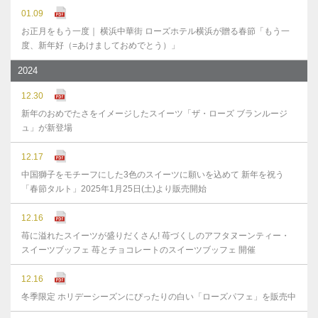
01.09
お正月をもう一度｜ 横浜中華街 ローズホテル横浜が贈る春節「もう一
度、新年好（=あけましておめでとう）」
2024
12.30
新年のおめでたさをイメージしたスイーツ「ザ・ローズ ブランルージ
ュ」が新登場
12.17
中国獅子をモチーフにした3色のスイーツに願いを込めて 新年を祝う
「春節タルト」2025年1月25日(土)より販売開始
12.16
苺に溢れたスイーツが盛りだくさん! 苺づくしのアフタヌーンティー・
スイーツブッフェ 苺とチョコレートのスイーツブッフェ 開催
12.16
冬季限定 ホリデーシーズンにぴったりの白い「ローズパフェ」を販売中