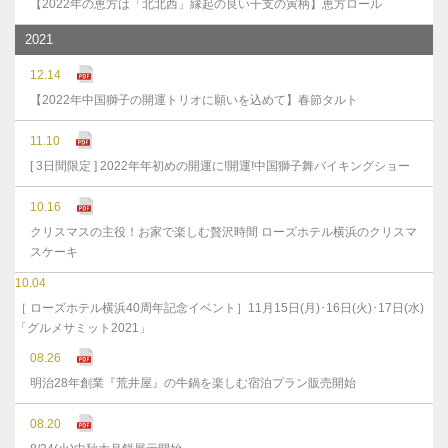
【2022年の恵方は「北北西」縁起の良い干支の寅柄】恵方ロール
2021
12.14
【2022年中国獅子の開運トリオに願いを込めて】春節タルト
11.10
[ 3日間限定 ] 2022年年初めの開運に!開運!中国獅子舞バイキングショー
10.16
クリスマスの主役！お家で楽しむ贅沢時間 ローズホテル横浜のクリスマ
スケーキ
10.04
［ ローズホテル横浜40周年記念イベント］11月15日(月)･16日(火)･17日(水)
「グルメサミット2021」
08.26
明治28年創業『荒井屋』の牛鍋を楽しむ宿泊プラン販売開始
08.20