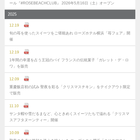
ール『#ROSEBEACHCLUB』 2026年5月16日（土）オープン
2025
12.19
旬の苺を使ったスイーツをご堪能あれ ローズホテル横浜「苺フェア」開
催
12.19
1年間の幸運を占う王冠のパイ フランスの伝統菓子「ガレット・デ・ロ
ワ」を販売
12.09
重慶飯店初の試み 聖夜を彩る「クリスマスチキン」をテイクアウト限定
で販売
11.10
サンタ帽や雪だるまなど、心ときめくスイーツたちで溢れる「クリスマ
スアフタヌーンティー」開催
10.09