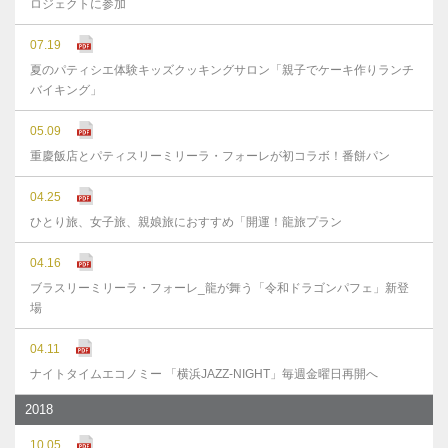
ロジェクトに参加
07.19
夏のパティシエ体験キッズクッキングサロン「親子でケーキ作りランチ
バイキング」
05.09
重慶飯店とパティスリーミリーラ・フォーレが初コラボ！番餅パン
04.25
ひとり旅、女子旅、親娘旅におすすめ「開運！龍旅プラン
04.16
ブラスリーミリーラ・フォーレ_龍が舞う「令和ドラゴンパフェ」新登
場
04.11
ナイトタイムエコノミー 「横浜JAZZ-NIGHT」毎週金曜日再開へ
2018
10.05