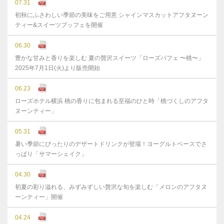
07.31
初秋にふさわしい季節の美味をご用意 シャインマスカットアフタヌーン
ティー&スイーツブッフェを開催
06.30
豊かな⽢みと⾹りを楽しむ 夏の贅沢スイーツ「ローズパフェ 〜桃〜」
2025年7⽉1⽇(⽕)より販売開始
06.23
ローズホテル横浜 桃の香りに包まれる至福のひと時「桃づくしのアフタ
ヌーンティー」
05.31
暑い季節にぴったりのデザートドリンクが登場！ヨーグルトベースでさ
っぱり「サマーシェイク」
04.30
初夏の彩り溢れる、みずみずしい贅沢な旬を楽しむ「メロンのアフタヌ
ーンティー」開催
04.24