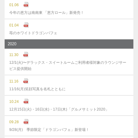
01.06
今年の恵方は南南東 「恵方ロール」新発売！
01.04
苺のホワイトドラゴンパフェ
2020
11.30
12/1(火)〜デラックス・スイートルームご利用者様対象のラウンジサー
ビス提供開始
11.16
11/16(月)笑顔写真を名札とともに
10.24
12月15日(火)・16日(水)・17日(木)「グルメサミット2020」
09.28
9/28(月) 季節限定「ドラゴンパフェ」新登場！