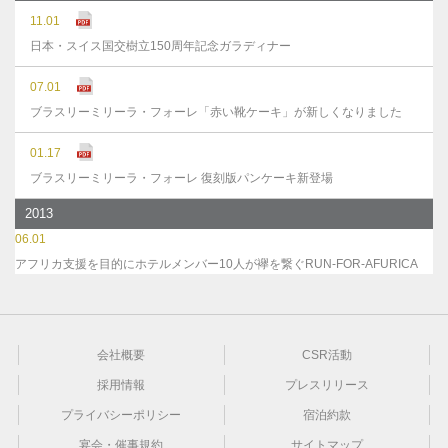
11.01
日本・スイス国交樹立150周年記念ガラディナー
07.01
ブラスリーミリーラ・フォーレ「赤い靴ケーキ」が新しくなりました
01.17
ブラスリーミリーラ・フォーレ 復刻版パンケーキ新登場
2013
06.01
アフリカ支援を目的にホテルメンバー10人が襷を繋ぐRUN-FOR-AFURICA
会社概要
CSR活動
採用情報
プレスリリース
プライバシーポリシー
宿泊約款
宴会・催事規約
サイトマップ