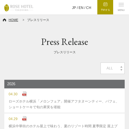
JP /
EN
/
CH
予約する
MENU
HOME
プレスリリース
Press Release
プレスリリース
ALL
2026
04.30
ローズホテル横浜「メロンフェア」開催アフタヌーンティー、パフェ、
ショートケーキで旬の果実を堪能
04.29
横浜中華街のホテル屋上で味わう、夏のリゾート時間 夏季限定 屋上プ