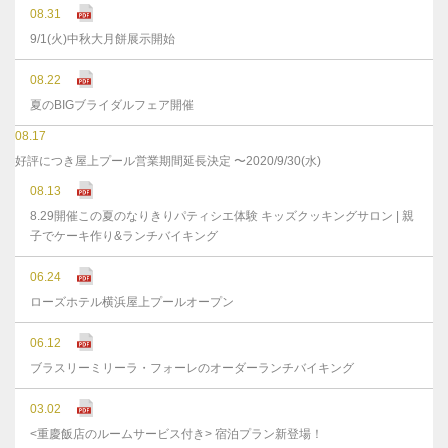
08.31
9/1(火)中秋大月餅展示開始
08.22
夏のBIGブライダルフェア開催
08.17
好評につき屋上プール営業期間延長決定 〜2020/9/30(水)
08.13
8.29開催この夏のなりきりパティシエ体験 キッズクッキングサロン | 親
子でケーキ作り&ランチバイキング
06.24
ローズホテル横浜屋上プールオープン
06.12
ブラスリーミリーラ・フォーレのオーダーランチバイキング
03.02
<重慶飯店のルームサービス付き> 宿泊プラン新登場！