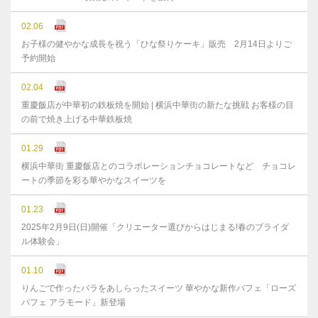
02.06
お子様の健やかな成⻑を祝う「ひな祭りケーキ」販売 2月14日よりご
予約開始
02.04
重慶飯店が中華初の鉄板焼を開始 | 横浜中華街の新たな挑戦 お客様の目
の前で焼き上げる中華鉄板焼
01.29
横浜中華街 重慶飯店とのコラボレーションチョコレートなど チョコレ
ートの季節を彩る華やかなスイーツを
01.23
2025年2月9日(日)開催「クリエーター選びからはじまる!春のブライダ
ル体験会」
01.10
りんごで作ったバラをあしらったスイーツ 華やかな新作パフェ「ローズ
パフェ アラモード」新登場