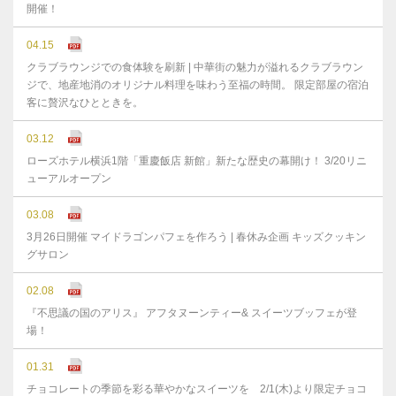
開催！
04.15
クラブラウンジでの食体験を刷新 | 中華街の魅力が溢れるクラブラウン
ジで、地産地消のオリジナル料理を味わう至福の時間。 限定部屋の宿泊
客に贅沢なひとときを。
03.12
ローズホテル横浜1階「重慶飯店 新館」新たな歴史の幕開け！ 3/20リニ
ューアルオープン
03.08
3月26日開催 マイドラゴンパフェを作ろう | 春休み企画 キッズクッキン
グサロン
02.08
『不思議の国のアリス』 アフタヌーンティー& スイーツブッフェが登
場！
01.31
チョコレートの季節を彩る華やかなスイーツを 2/1(木)より限定チョコ