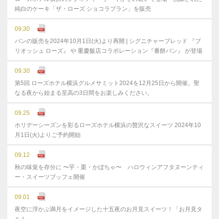
純白のケーキ「ザ・ローズ ショコラブラン」を販売
09.30
パンの販売を2024年10月1日(火)より再開 | シグニチャーブレッド 『ブ
リオッシュ ローズ』 や 重慶飯店コラボレーション『番餅パン』 が登場
09.30
第5回 ローズホテル横浜グルメサミット2024を12月25日から開催。聖
なる夜から始まる至高の3日間をお楽しみください。
09.25
ホリデーシーズンを彩るローズホテル横浜の贅沢なスイーツ 2024年10
月1日(火)よりご予約開始
09.12
秋の味覚を存分に 〜芋・栗・かぼちゃ〜 ハロウィンアフタヌーンティ
ー・スイーツブッフェ開催
09.01
夜空に浮かぶ満月をイメージした十五夜のお月見スイーツ！「お月見タ