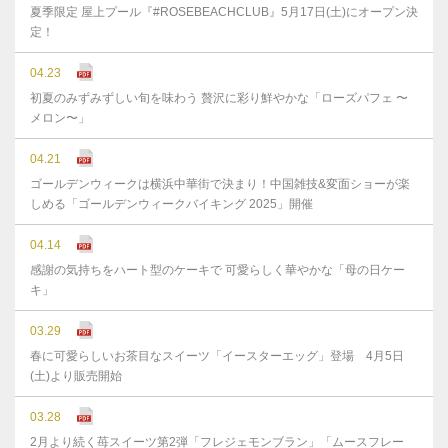
夏季限定 屋上プール『#ROSEBEACHCLUB』5月17日(土)にオープン決
定！
04.23
初夏のみずみずしい旬を味わう 贅沢に彩り鮮やかな「ローズパフェ 〜
メロン〜」
04.21
ゴールデンウィークは横浜中華街で決まり！中国雑技&変面ショーが楽
しめる「ゴールデンウィークバイキング 2025」開催
04.14
感謝の気持ちをハート型のケーキで 可愛らしく華やかな「母の日ケー
キ」
03.29
春に可愛らしいお茶目なスイーツ「イースターエッグ」登場 4月5日
(土)より販売開始
03.28
2月より続く苺スイーツ第2弾「フレジェモンブラン」「ムースフレー