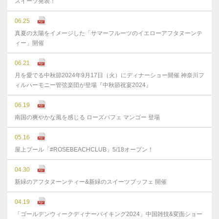
スイーツ発表！
06.25
真夏の太陽をイメージした「サマーフルーツのイエローアフタヌーンテ
ィー」開催
06.21
月を愛でる中秋節2024年9月17日（火）にディナーショー開催 神奈川フ
ィルハーモニー管弦楽団が登場『中秋節祝宴2024』
06.19
南国の爽やかな風を感じる ローズパフェ マンゴー 登場
05.16
屋上プール「#ROSEBEACHCLUB」5/18オープン！
04.30
新緑のアフタヌーンティー&新緑のスイーツブッフェ 開催
04.19
「ゴールデンウィークディナーバイキング2024」中国雑技&変面ショー