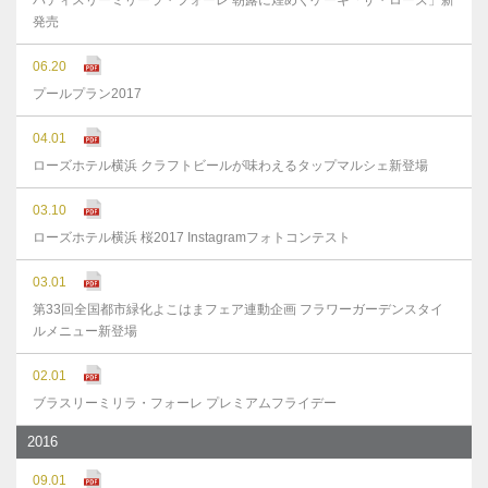
パティスリーミリーラ・フォーレ 朝露に煌めくケーキ「ザ・ローズ」新
発売
06.20
プールプラン2017
04.01
ローズホテル横浜 クラフトビールが味わえるタップマルシェ新登場
03.10
ローズホテル横浜 桜2017 Instagramフォトコンテスト
03.01
第33回全国都市緑化よこはまフェア連動企画 フラワーガーデンスタイ
ルメニュー新登場
02.01
ブラスリーミリラ・フォーレ プレミアムフライデー
2016
09.01