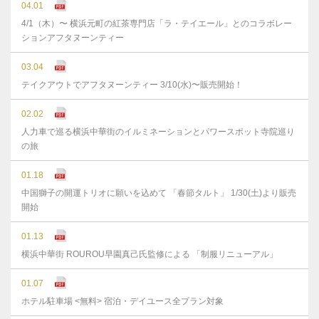
04.01
4/1（木）〜 横浜元町の紅茶専門店「ラ・テイエール」とのコラボレー
ションアフタヌーンティー
03.04
テイクアウトでアフタヌーンティー 3/10(水)〜販売開始！
02.02
人力車で巡る横浜中華街のイルミネーションとパワースポット寺院巡り
の旅
01.18
中国獅子の開運トリオに願いを込めて 「春節タルト」 1/30(土)より販売
開始
01.13
横浜中華街 ROUROU早園真己氏監修による 「制服リニューアル」
01.07
ホテル駐車場 <無料> 宿泊・デイユース全プラン対象