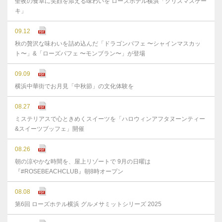
聖夜の食卓に笑顔を添える味わいを ローズホテル横浜「クリスマスケー
キ」
09.12
秋の贅沢な味わいを詰め込んだ「ドラゴンパフェ 〜シャインマスカッ
ト〜」&「ローズパフェ 〜モンブラン〜」が登場
09.09
横浜中華街でお月見「中秋節」の文化体験を
08.27
ミステリアスで心ときめくスイーツを「ハロウィンアフタヌーンティー
&スイーツブッフェ」開催
08.26
朝の涼やかな時間を、屋上リゾートで 9月の日曜は
『#ROSEBEACHCLUB』朝8時オープン
08.08
第6回 ローズホテル横浜 グルメサミットシリーズ 2025