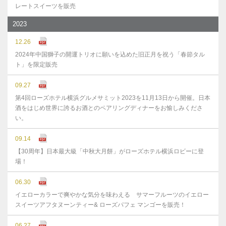
レートスイーツを販売
2023
12.26
2024年中国獅子の開運トリオに願いを込めた旧正月を祝う「春節タル
ト」を限定販売
09.27
第4回ローズホテル横浜グルメサミット2023を11月13日から開催。日本
酒をはじめ世界に誇るお酒とのペアリングディナーをお愉しみくださ
い。
09.14
【30周年】日本最大級「中秋大月餅」がローズホテル横浜ロビーに登
場！
06.30
イエローカラーで爽やかな気分を味わえる サマーフルーツのイエロー
スイーツアフタヌーンティー& ローズパフェ マンゴーを販売！
06.27