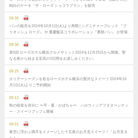
純白のケーキ「ザ・ローズ ショコラブラン」を販売
09.30
パンの販売を2024年10月1日(火)より再開 | シグニチャーブレッド 『ブ
リオッシュ ローズ』 や 重慶飯店コラボレーション『番餅パン』 が登場
09.30
第5回 ローズホテル横浜グルメサミット2024を12月25日から開催。聖
なる夜から始まる至高の3日間をお楽しみください。
09.25
ホリデーシーズンを彩るローズホテル横浜の贅沢なスイーツ 2024年10
月1日(火)よりご予約開始
09.12
秋の味覚を存分に 〜芋・栗・かぼちゃ〜 ハロウィンアフタヌーンティ
ー・スイーツブッフェ開催
09.01
夜空に浮かぶ満月をイメージした十五夜のお月見スイーツ！「お月見タ