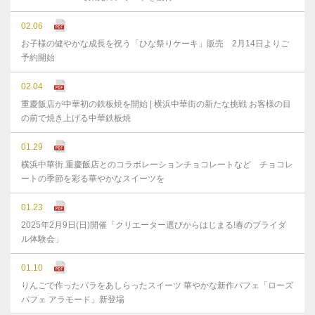
02.06
お子様の健やかな成⻑を祝う「ひな祭りケーキ」販売 2月14日よりご
予約開始
02.04
重慶飯店が中華初の鉄板焼を開始 | 横浜中華街の新たな挑戦 お客様の目
の前で焼き上げる中華鉄板焼
01.29
横浜中華街 重慶飯店とのコラボレーションチョコレートなど チョコレ
ートの季節を彩る華やかなスイーツを
01.23
2025年2月9日(日)開催「クリエーター選びからはじまる!春のブライダ
ル体験会」
01.10
りんごで作ったバラをあしらったスイーツ 華やかな新作パフェ「ローズ
パフェ アラモード」新登場