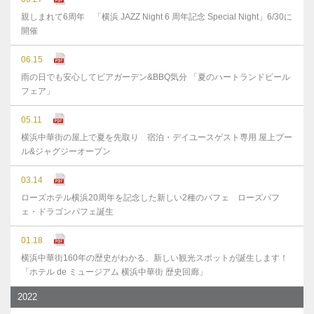
親しまれて6周年 「横浜 JAZZ Night 6 周年記念 Special Night」6/30に
開催
06.15
雨の日でも安心してビアガーデン&BBQ気分 「夏のハートランドビール
フェア」
05.11
横浜中華街の屋上で夏を先取り 宿泊・デイユースゲスト専用 屋上プー
ル&ジャグジーオープン
03.14
ローズホテル横浜20周年を記念した新しい2種のパフェ ローズパフ
ェ・ドラゴンパフェ誕生
01.18
横浜中華街160年の歴史がわかる、新しい観光スポットが誕生します！
「ホテル de ミュージアム 横浜中華街 歴史回廊」
2022