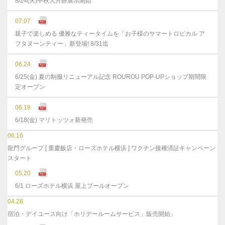
8/24(火)中秋大月餅展示開始
07.07
親子で楽しめる 優雅なティータイムを「お子様のサマートロピカル ア
フタヌーンティー」新登場! 8/31迄
06.24
6/25(金) 夏の制服リニューアル記念 ROUROU POP-UPショップ期間限
定オープン
06.18
6/18(金) マリトッツォ新発売
06.16
龍門グループ [ 重慶飯店・ローズホテル横浜 ] ワクチン接種済証キャンペーン
スタート
05.20
6/1 ローズホテル横浜 屋上プールオープン
04.28
宿泊・デイユース向け「ホリデールームサービス」販売開始」