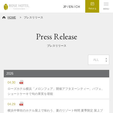
JP /
EN
/
CH
予約する
MENU
HOME
プレスリリース
Press Release
プレスリリース
ALL
2026
04.30
ローズホテル横浜「メロンフェア」開催アフタヌーンティー、パフェ、
ショートケーキで旬の果実を堪能
04.29
横浜中華街のホテル屋上で味わう、夏のリゾート時間 夏季限定 屋上プ