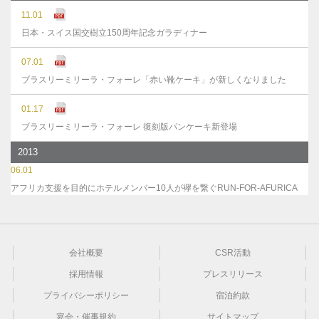
11.01
日本・スイス国交樹立150周年記念ガラディナー
07.01
ブラスリーミリーラ・フォーレ「赤い靴ケーキ」が新しくなりました
01.17
ブラスリーミリーラ・フォーレ 復刻版パンケーキ新登場
2013
06.01
アフリカ支援を目的にホテルメンバー10人が襷を繋ぐRUN-FOR-AFURICA
会社概要
CSR活動
採用情報
プレスリリース
プライバシーポリシー
宿泊約款
宴会・催事規約
サイトマップ