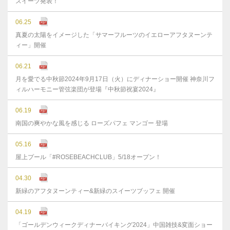
スイーツ発表！
06.25
真夏の太陽をイメージした「サマーフルーツのイエローアフタヌーンテ
ィー」開催
06.21
月を愛でる中秋節2024年9月17日（火）にディナーショー開催 神奈川フ
ィルハーモニー管弦楽団が登場『中秋節祝宴2024』
06.19
南国の爽やかな風を感じる ローズパフェ マンゴー 登場
05.16
屋上プール「#ROSEBEACHCLUB」5/18オープン！
04.30
新緑のアフタヌーンティー&新緑のスイーツブッフェ 開催
04.19
「ゴールデンウィークディナーバイキング2024」中国雑技&変面ショー