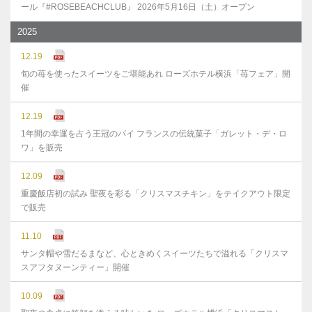
ール『#ROSEBEACHCLUB』 2026年5月16日（土）オープン
2025
12.19
旬の苺を使ったスイーツをご堪能あれ ローズホテル横浜「苺フェア」開
催
12.19
1年間の幸運を占う王冠のパイ フランスの伝統菓子「ガレット・デ・ロ
ワ」を販売
12.09
重慶飯店初の試み 聖夜を彩る「クリスマスチキン」をテイクアウト限定
で販売
11.10
サンタ帽や雪だるまなど、心ときめくスイーツたちで溢れる「クリスマ
スアフタヌーンティー」開催
10.09