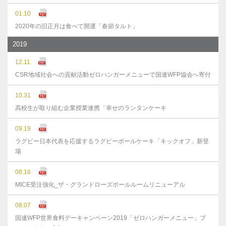
01.10
2020年の旧正月は食べて開運「春節タルト」
2019
12.11
CSR地域社会への貢献活動ゼロハンガーメニューで国連WFP協会へ寄付
10.31
高校生が取り組む企業授業連携「幸せのランタンケーキ
09.19
ラグビー日本代表を応援するラグビーボールケーキ「キックオフ」新登
場
08.16
MICE受注強化_ザ・グランドローズボールルームリニューアル
08.07
国連WFP世界食料デーキャンペーン2019「ゼロハンガーメニュー」プ