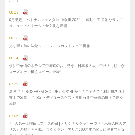
ルト」
08.23
9月限定 「ベトナムフェスタ in 神奈川 2024 」 連動企画 多彩なランチ
メニューでベトナムの食文化を堪能
08.16
光り輝く秋の味覚 シャインマスカットフェア 開催
08.14
横浜中華街のホテルで中国式のお月見を 日本最大級「中秋大月餅」が
ローズホテル横浜ロビーに登場!
07.29
夏限定『#ROSEBEACHCLUB』公式HPからのご予約でご利用無料 9月
末まで延⻑！ ご宿泊・デイユースゲスト専用 横浜中華街の屋上で夏を
満喫
07.06
7月の第一土曜日はアリスの日 | オリジナルクッキーで『不思議の国のア
リス』の魅力を再現。 マクミラン・アリス160周年の節目に贈る特別な