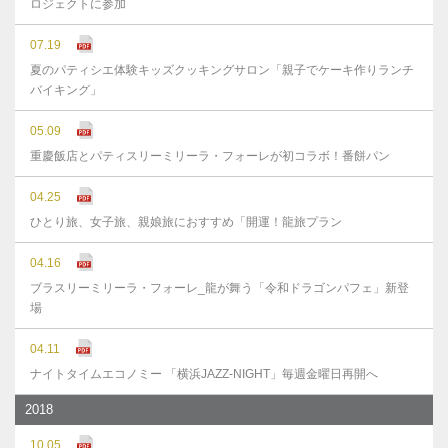
ロジェクトに参加
07.19
夏のパティシエ体験キッズクッキングサロン「親子でケーキ作りランチ
バイキング」
05.09
重慶飯店とパティスリーミリーラ・フォーレが初コラボ！番餅パン
04.25
ひとり旅、女子旅、親娘旅におすすめ「開運！龍旅プラン
04.16
ブラスリーミリーラ・フォーレ_龍が舞う「令和ドラゴンパフェ」新登
場
04.11
ナイトタイムエコノミー 「横浜JAZZ-NIGHT」毎週金曜日再開へ
2018
10.05