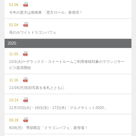
01.06
今年の恵方は南南東 「恵方ロール」新発売！
01.04
苺のホワイトドラゴンパフェ
2020
11.30
12/1(火)〜デラックス・スイートルームご利用者様対象のラウンジサー
ビス提供開始
11.16
11/16(月)笑顔写真を名札とともに
10.24
12月15日(火)・16日(水)・17日(木)「グルメサミット2020」
09.28
9/28(月) 季節限定「ドラゴンパフェ」新登場！