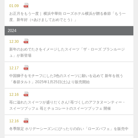
01.09
お正月をもう一度｜ 横浜中華街 ローズホテル横浜が贈る春節「もう一
度、新年好（=あけましておめでとう）」
2024
12.30
新年のおめでたさをイメージしたスイーツ「ザ・ローズ ブランルージ
ュ」が新登場
12.17
中国獅子をモチーフにした3色のスイーツに願いを込めて 新年を祝う
「春節タルト」2025年1月25日(土)より販売開始
12.16
苺に溢れたスイーツが盛りだくさん! 苺づくしのアフタヌーンティー・
スイーツブッフェ 苺とチョコレートのスイーツブッフェ 開催
12.16
冬季限定 ホリデーシーズンにぴったりの白い「ローズパフェ」を販売中