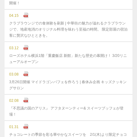
開催！
04.15
クラブラウンジでの食体験を刷新 | 中華街の魅力が溢れるクラブラウン
ジで、地産地消のオリジナル料理を味わう至福の時間。 限定部屋の宿泊
客に贅沢なひとときを。
03.12
ローズホテル横浜1階「重慶飯店 新館」新たな歴史の幕開け！ 3/20リニ
ューアルオープン
03.08
3月26日開催 マイドラゴンパフェを作ろう | 春休み企画 キッズクッキン
グサロン
02.08
『不思議の国のアリス』 アフタヌーンティー& スイーツブッフェが登
場！
01.31
チョコレートの季節を彩る華やかなスイーツを 2/1(木)より限定チョコ