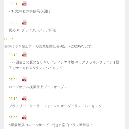
08.31
9/1(火)中秋大月餅展示開始
08.22
夏のBIGブライダルフェア開催
08.17
好評につき屋上プール営業期間延長決定 〜2020/9/30(水)
08.13
8.29開催この夏のなりきりパティシエ体験 キッズクッキングサロン | 親
子でケーキ作り&ランチバイキング
06.24
ローズホテル横浜屋上プールオープン
06.12
ブラスリーミリーラ・フォーレのオーダーランチバイキング
03.02
<重慶飯店のルームサービス付き> 宿泊プラン新登場！