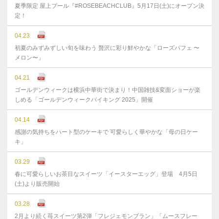
夏季限定 屋上プール『#ROSEBEACHCLUB』5月17日(土)にオープン決
定！
04.23
初夏のみずみずしい旬を味わう 贅沢に彩り鮮やかな「ローズパフェ 〜
メロン〜」
04.21
ゴールデンウィークは横浜中華街で決まり！中国雑技&変面ショーが楽
しめる「ゴールデンウィークバイキング 2025」開催
04.14
感謝の気持ちをハート型のケーキで 可愛らしく華やかな「母の日ケー
キ」
03.29
春に可愛らしいお茶目なスイーツ「イースターエッグ」登場 4月5日
(土)より販売開始
03.28
2月より続く苺スイーツ第2弾「フレジェモンブラン」「ムースフレー