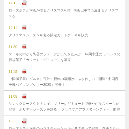
12.13
ローズホテル横浜が贈るクリスマス礼拝 | 横浜山手で心温まるクリスマ
スを
12.11
クリスマスシーズンを彩る限定カットケーキを販売
11.30
ケーキの中から陶器のフェーブが出てきた人は 1 年間幸運に フランスの
伝統菓子「ガレット・デ・ロワ」を販売
11.15
中国獅子舞にグルメに舌鼓！新年の幕開けにふさわしい「開運!! 中国獅
子舞バイキングショー2025」開催！
11.08
サンタクロースやトナカイ、ツリーなどキュートで華やかなスイーツが
登場 ホリデーシーズンを彩る 「クリスマスアフタヌーンティー」開催
10.30
ローズホテル横浜のシグネチャーケーキが冬の装いで登場 洗練された