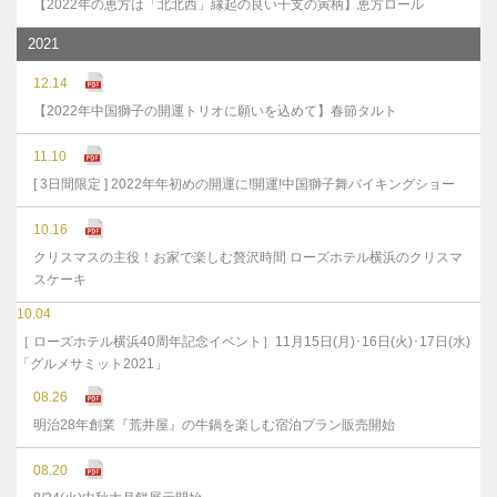
【2022年の恵方は「北北西」縁起の良い干支の寅柄】恵方ロール
2021
12.14
【2022年中国獅子の開運トリオに願いを込めて】春節タルト
11.10
[ 3日間限定 ] 2022年年初めの開運に!開運!中国獅子舞バイキングショー
10.16
クリスマスの主役！お家で楽しむ贅沢時間 ローズホテル横浜のクリスマ
スケーキ
10.04
［ ローズホテル横浜40周年記念イベント］11月15日(月)･16日(火)･17日(水)
「グルメサミット2021」
08.26
明治28年創業『荒井屋』の牛鍋を楽しむ宿泊プラン販売開始
08.20