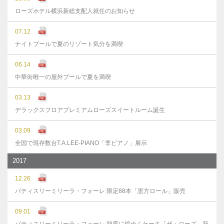
ローズホテル横浜新総支配人就任のお知らせ
07.12
ナイトプールで夏のリゾート気分を満喫
06.14
中華街唯一の屋外プールで夏を満喫
03.13
デラックスフロアプレミアムローズスイートルーム誕生
03.09
全国で現存数台T.A.LEE-PIANO「李ピアノ」展示
2017
12.26
パティスリーミリーラ・フォーレ 限定88本「恵方ロール」販売
09.01