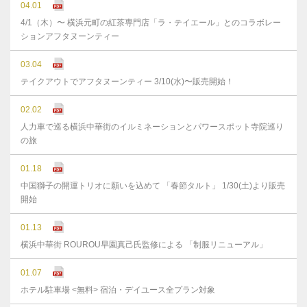
04.01
4/1（木）〜 横浜元町の紅茶専門店「ラ・テイエール」とのコラボレー
ションアフタヌーンティー
03.04
テイクアウトでアフタヌーンティー 3/10(水)〜販売開始！
02.02
人力車で巡る横浜中華街のイルミネーションとパワースポット寺院巡り
の旅
01.18
中国獅子の開運トリオに願いを込めて 「春節タルト」 1/30(土)より販売
開始
01.13
横浜中華街 ROUROU早園真己氏監修による 「制服リニューアル」
01.07
ホテル駐車場 <無料> 宿泊・デイユース全プラン対象