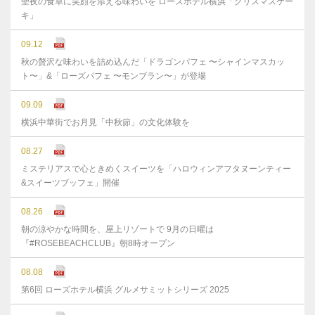
聖夜の食卓に笑顔を添える味わいを ローズホテル横浜「クリスマスケー
キ」
09.12
秋の贅沢な味わいを詰め込んだ「ドラゴンパフェ 〜シャインマスカッ
ト〜」&「ローズパフェ 〜モンブラン〜」が登場
09.09
横浜中華街でお月見「中秋節」の文化体験を
08.27
ミステリアスで心ときめくスイーツを「ハロウィンアフタヌーンティー
&スイーツブッフェ」開催
08.26
朝の涼やかな時間を、屋上リゾートで 9月の日曜は
『#ROSEBEACHCLUB』朝8時オープン
08.08
第6回 ローズホテル横浜 グルメサミットシリーズ 2025