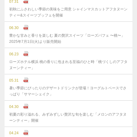
07.31
初秋にふさわしい季節の美味をご用意 シャインマスカットアフタヌーン
ティー&スイーツブッフェを開催
06.30
豊かな⽢みと⾹りを楽しむ 夏の贅沢スイーツ「ローズパフェ 〜桃〜」
2025年7⽉1⽇(⽕)より販売開始
06.23
ローズホテル横浜 桃の香りに包まれる至福のひと時「桃づくしのアフタ
ヌーンティー」
05.31
暑い季節にぴったりのデザートドリンクが登場！ヨーグルトベースでさ
っぱり「サマーシェイク」
04.30
初夏の彩り溢れる、みずみずしい贅沢な旬を楽しむ「メロンのアフタヌ
ーンティー」開催
04.24