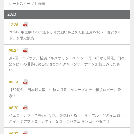
レートスイーツを販売
2023
12.26
2024年中国獅子の開運トリオに願いを込めた旧正月を祝う「春節タル
ト」を限定販売
09.27
第4回ローズホテル横浜グルメサミット2023を11月13日から開催。日本
酒をはじめ世界に誇るお酒とのペアリングディナーをお愉しみくださ
い。
09.14
【30周年】日本最大級「中秋大月餅」がローズホテル横浜ロビーに登
場！
06.30
イエローカラーで爽やかな気分を味わえる サマーフルーツのイエロー
スイーツアフタヌーンティー& ローズパフェ マンゴーを販売！
06.27