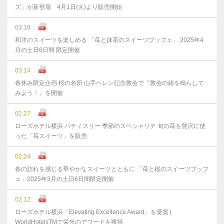
ズ」が新登場 4月1日(火)より販売開始
03.18
和洋のスイーツを楽しめる 「苺と抹茶のスイーツブッフェ」 2025年4
月の土日6日間 限定開催
03.14
春休み限定企画 桜の名所 山手ヘレン記念教会で『教会の鐘を鳴らして
みよう！』を開催
02.27
ローズホテル横浜 パティスリー 季節のスペシャリテ 旬の苺を贅沢に使
った「苺スイーツ」を販売
02.24
春の訪れを感じる華やかなスイーツとともに 「苺と桜のスイーツブッフ
ェ」2025年3月の土日6日間限定開催
02.12
ローズホテル横浜「Elevating Excellence Award」を受賞 |
WorldHotelsTMで栄光のアワードを獲得