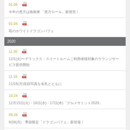
01.06
今年の恵方は南南東 「恵方ロール」新発売！
01.04
苺のホワイトドラゴンパフェ
2020
11.30
12/1(火)〜デラックス・スイートルームご利用者様対象のラウンジサー
ビス提供開始
11.16
11/16(月)笑顔写真を名札とともに
10.24
12月15日(火)・16日(水)・17日(木)「グルメサミット2020」
09.28
9/28(月) 季節限定「ドラゴンパフェ」新登場！