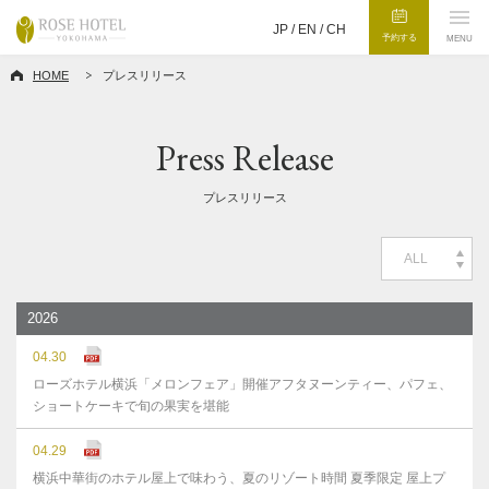
JP /
EN
/
CH
予約する
MENU
HOME
プレスリリース
Press Release
プレスリリース
ALL
2026
04.30
ローズホテル横浜「メロンフェア」開催アフタヌーンティー、パフェ、
ショートケーキで旬の果実を堪能
04.29
横浜中華街のホテル屋上で味わう、夏のリゾート時間 夏季限定 屋上プ