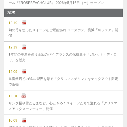
ール『#ROSEBEACHCLUB』 2026年5月16日（土）オープン
2025
12.19
旬の苺を使ったスイーツをご堪能あれ ローズホテル横浜「苺フェア」開
催
12.19
1年間の幸運を占う王冠のパイ フランスの伝統菓子「ガレット・デ・ロ
ワ」を販売
12.09
重慶飯店初の試み 聖夜を彩る「クリスマスチキン」をテイクアウト限定
で販売
11.10
サンタ帽や雪だるまなど、心ときめくスイーツたちで溢れる「クリスマ
スアフタヌーンティー」開催
10.09