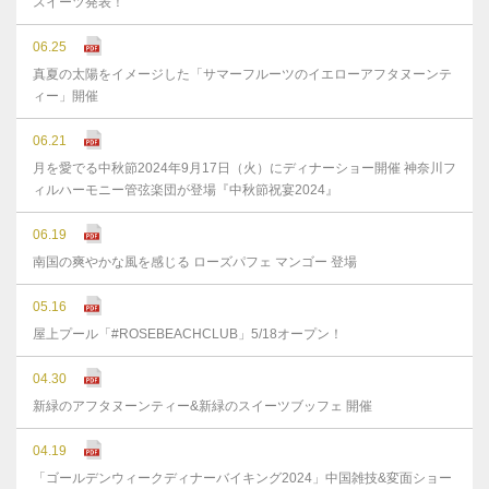
スイーツ発表！
06.25
真夏の太陽をイメージした「サマーフルーツのイエローアフタヌーンテ
ィー」開催
06.21
月を愛でる中秋節2024年9月17日（火）にディナーショー開催 神奈川フ
ィルハーモニー管弦楽団が登場『中秋節祝宴2024』
06.19
南国の爽やかな風を感じる ローズパフェ マンゴー 登場
05.16
屋上プール「#ROSEBEACHCLUB」5/18オープン！
04.30
新緑のアフタヌーンティー&新緑のスイーツブッフェ 開催
04.19
「ゴールデンウィークディナーバイキング2024」中国雑技&変面ショー