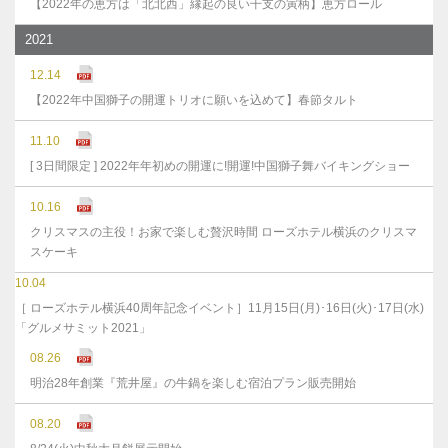
【2022年の恵方は「北北西」縁起の良い干支の寅柄】恵方ロール
2021
12.14
【2022年中国獅子の開運トリオに願いを込めて】春節タルト
11.10
[ 3日間限定 ] 2022年年初めの開運に!開運!中国獅子舞バイキングショー
10.16
クリスマスの主役！お家で楽しむ贅沢時間 ローズホテル横浜のクリスマ
スケーキ
10.04
［ ローズホテル横浜40周年記念イベント］11月15日(月)･16日(火)･17日(水)
「グルメサミット2021」
08.26
明治28年創業『荒井屋』の牛鍋を楽しむ宿泊プラン販売開始
08.20