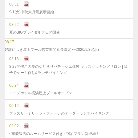
08.31
9/1(火)中秋大月餅展示開始
08.22
夏のBIGブライダルフェア開催
08.17
好評につき屋上プール営業期間延長決定 〜2020/9/30(水)
08.13
8.29開催この夏のなりきりパティシエ体験 キッズクッキングサロン | 親
子でケーキ作り&ランチバイキング
06.24
ローズホテル横浜屋上プールオープン
06.12
ブラスリーミリーラ・フォーレのオーダーランチバイキング
03.02
<重慶飯店のルームサービス付き> 宿泊プラン新登場！