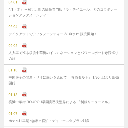
04.01
4/1（木）〜 横浜元町の紅茶専門店「ラ・テイエール」とのコラボレー
ションアフタヌーンティー
03.04
テイクアウトでアフタヌーンティー 3/10(水)〜販売開始！
02.02
人力車で巡る横浜中華街のイルミネーションとパワースポット寺院巡り
の旅
01.18
中国獅子の開運トリオに願いを込めて 「春節タルト」 1/30(土)より販売
開始
01.13
横浜中華街 ROUROU早園真己氏監修による 「制服リニューアル」
01.07
ホテル駐車場 <無料> 宿泊・デイユース全プラン対象