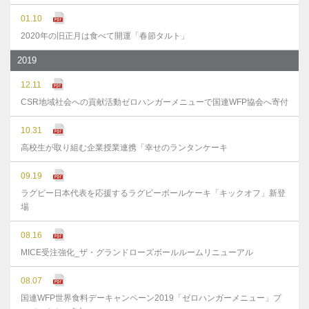
01.10
2020年の旧正月は食べて開運「春節タルト」
2019
12.11
CSR地域社会への貢献活動ゼロハンガーメニューで国連WFP協会へ寄付
10.31
高校生が取り組む企業授業連携「幸せのランタンケーキ
09.19
ラグビー日本代表を応援するラグビーボールケーキ「キックオフ」新登
場
08.16
MICE受注強化_ザ・グランドローズボールルームリニューアル
08.07
国連WFP世界食料デーキャンペーン2019「ゼロハンガーメニュー」プ