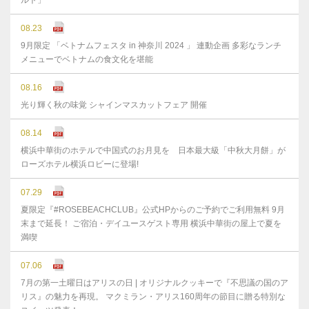
ルト」
08.23
9月限定 「ベトナムフェスタ in 神奈川 2024 」 連動企画 多彩なランチ
メニューでベトナムの食文化を堪能
08.16
光り輝く秋の味覚 シャインマスカットフェア 開催
08.14
横浜中華街のホテルで中国式のお月見を 日本最大級「中秋大月餅」が
ローズホテル横浜ロビーに登場!
07.29
夏限定『#ROSEBEACHCLUB』公式HPからのご予約でご利用無料 9月
末まで延⻑！ ご宿泊・デイユースゲスト専用 横浜中華街の屋上で夏を
満喫
07.06
7月の第一土曜日はアリスの日 | オリジナルクッキーで『不思議の国のア
リス』の魅力を再現。 マクミラン・アリス160周年の節目に贈る特別な