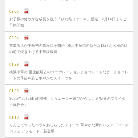
02.06
お子様の健やかな成⻑を祝う「ひな祭りケーキ」販売 2月14日よりご
予約開始
02.04
重慶飯店が中華初の鉄板焼を開始 | 横浜中華街の新たな挑戦 お客様の目
の前で焼き上げる中華鉄板焼
01.29
横浜中華街 重慶飯店とのコラボレーションチョコレートなど チョコレ
ートの季節を彩る華やかなスイーツを
01.23
2025年2月9日(日)開催「クリエーター選びからはじまる!春のブライダ
ル体験会」
01.10
りんごで作ったバラをあしらったスイーツ 華やかな新作パフェ「ローズ
パフェ アラモード」新登場