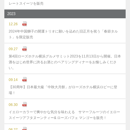
レートスイーツを販売
2023
12.26
2024年中国獅子の開運トリオに願いを込めた旧正月を祝う「春節タル
ト」を限定販売
09.27
第4回ローズホテル横浜グルメサミット2023を11月13日から開催。日本
酒をはじめ世界に誇るお酒とのペアリングディナーをお愉しみくださ
い。
09.14
【30周年】日本最大級「中秋大月餅」がローズホテル横浜ロビーに登
場！
06.30
イエローカラーで爽やかな気分を味わえる サマーフルーツのイエロー
スイーツアフタヌーンティー& ローズパフェ マンゴーを販売！
06.27