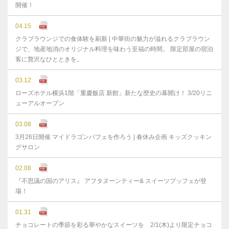
開催！
04.15
クラブラウンジでの食体験を刷新 | 中華街の魅力が溢れるクラブラウン
ジで、地産地消のオリジナル料理を味わう至福の時間。 限定部屋の宿泊
客に贅沢なひとときを。
03.12
ローズホテル横浜1階「重慶飯店 新館」新たな歴史の幕開け！ 3/20リニ
ューアルオープン
03.08
3月26日開催 マイドラゴンパフェを作ろう | 春休み企画 キッズクッキン
グサロン
02.08
『不思議の国のアリス』 アフタヌーンティー& スイーツブッフェが登
場！
01.31
チョコレートの季節を彩る華やかなスイーツを 2/1(木)より限定チョコ