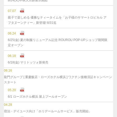
8/24(火)中秋大月餅展示開始
07.07
親子で楽しめる 優雅なティータイムを「お子様のサマートロピカル ア
フタヌーンティー」新登場! 8/31迄
06.24
6/25(金) 夏の制服リニューアル記念 ROUROU POP-UPショップ期間限
定オープン
06.18
6/18(金) マリトッツォ新発売
06.16
龍門グループ [ 重慶飯店・ローズホテル横浜 ] ワクチン接種済証キャンペーン
スタート
05.20
6/1 ローズホテル横浜 屋上プールオープン
04.28
宿泊・デイユース向け「ホリデールームサービス」販売開始」