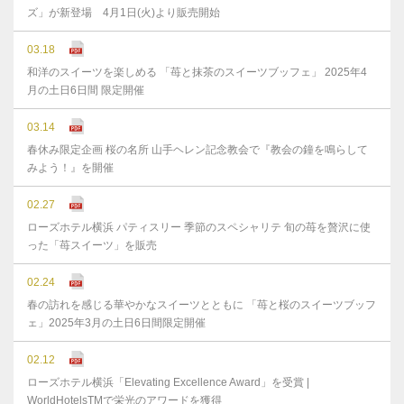
ズ」が新登場 4月1日(火)より販売開始
03.18
和洋のスイーツを楽しめる 「苺と抹茶のスイーツブッフェ」 2025年4
月の土日6日間 限定開催
03.14
春休み限定企画 桜の名所 山手ヘレン記念教会で『教会の鐘を鳴らして
みよう！』を開催
02.27
ローズホテル横浜 パティスリー 季節のスペシャリテ 旬の苺を贅沢に使
った「苺スイーツ」を販売
02.24
春の訪れを感じる華やかなスイーツとともに 「苺と桜のスイーツブッフ
ェ」2025年3月の土日6日間限定開催
02.12
ローズホテル横浜「Elevating Excellence Award」を受賞 |
WorldHotelsTMで栄光のアワードを獲得