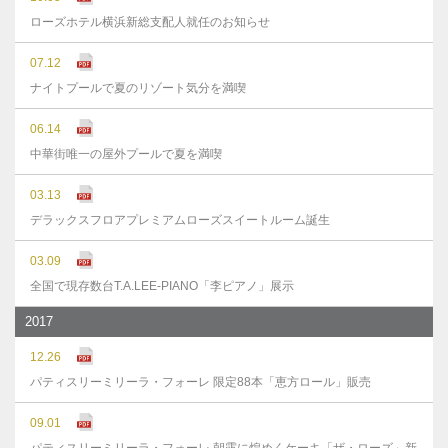
ローズホテル横浜新総支配人就任のお知らせ
07.12
ナイトプールで夏のリゾート気分を満喫
06.14
中華街唯一の屋外プールで夏を満喫
03.13
デラックスフロアプレミアムローズスイートルーム誕生
03.09
全国で現存数台T.A.LEE-PIANO「李ピアノ」展示
2017
12.26
パティスリーミリーラ・フォーレ 限定88本「恵方ロール」販売
09.01