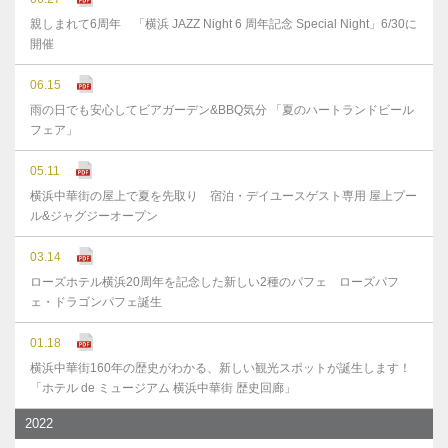
親しまれて6周年 「横浜 JAZZ Night 6 周年記念 Special Night」6/30に
開催
06.15
雨の日でも安心してビアガーデン&BBQ気分 「夏のハートランドビール
フェア」
05.11
横浜中華街の屋上で夏を先取り 宿泊・デイユースゲスト専用 屋上プー
ル&ジャグジーオープン
03.14
ローズホテル横浜20周年を記念した新しい2種のパフェ ローズパフ
ェ・ドラゴンパフェ誕生
01.18
横浜中華街160年の歴史がわかる、新しい観光スポットが誕生します！
「ホテル de ミュージアム 横浜中華街 歴史回廊」
2022