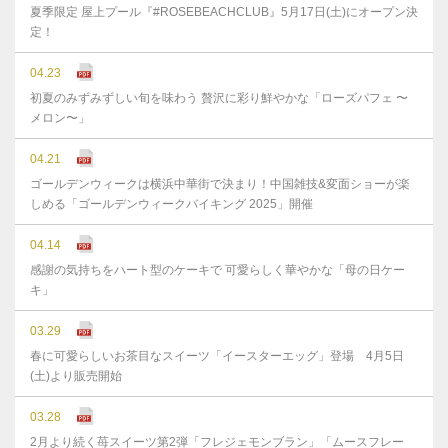
夏季限定 屋上プール『#ROSEBEACHCLUB』5月17日(土)にオープン決
定！
04.23
初夏のみずみずしい旬を味わう 贅沢に彩り鮮やかな「ローズパフェ 〜
メロン〜」
04.21
ゴールデンウィークは横浜中華街で決まり！中国雑技&変面ショーが楽
しめる「ゴールデンウィークバイキング 2025」開催
04.14
感謝の気持ちをハート型のケーキで 可愛らしく華やかな「母の日ケー
キ」
03.29
春に可愛らしいお茶目なスイーツ「イースターエッグ」登場 4月5日
(土)より販売開始
03.28
2月より続く苺スイーツ第2弾「フレジェモンブラン」「ムースフレー