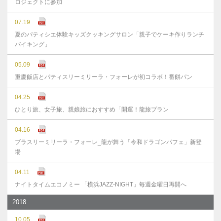
ロジェクトに参加
07.19
夏のパティシエ体験キッズクッキングサロン「親子でケーキ作りランチ
バイキング」
05.09
重慶飯店とパティスリーミリーラ・フォーレが初コラボ！番餅パン
04.25
ひとり旅、女子旅、親娘旅におすすめ「開運！龍旅プラン
04.16
ブラスリーミリーラ・フォーレ_龍が舞う「令和ドラゴンパフェ」新登
場
04.11
ナイトタイムエコノミー 「横浜JAZZ-NIGHT」毎週金曜日再開へ
2018
10.05