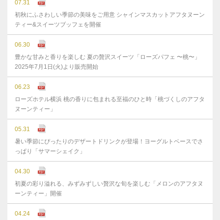
07.31
初秋にふさわしい季節の美味をご用意 シャインマスカットアフタヌーン
ティー&スイーツブッフェを開催
06.30
豊かな⽢みと⾹りを楽しむ 夏の贅沢スイーツ「ローズパフェ 〜桃〜」
2025年7⽉1⽇(⽕)より販売開始
06.23
ローズホテル横浜 桃の香りに包まれる至福のひと時「桃づくしのアフタ
ヌーンティー」
05.31
暑い季節にぴったりのデザートドリンクが登場！ヨーグルトベースでさ
っぱり「サマーシェイク」
04.30
初夏の彩り溢れる、みずみずしい贅沢な旬を楽しむ「メロンのアフタヌ
ーンティー」開催
04.24