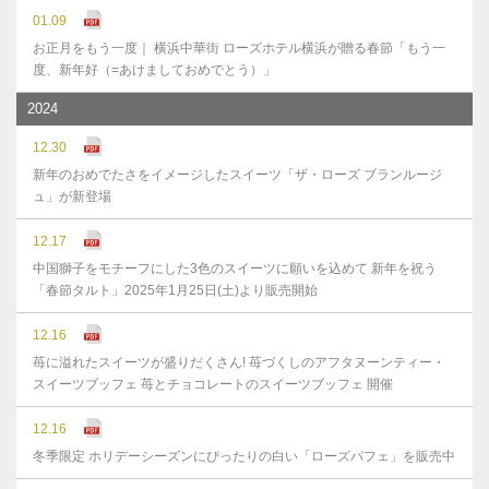
01.09
お正月をもう一度｜ 横浜中華街 ローズホテル横浜が贈る春節「もう一
度、新年好（=あけましておめでとう）」
2024
12.30
新年のおめでたさをイメージしたスイーツ「ザ・ローズ ブランルージ
ュ」が新登場
12.17
中国獅子をモチーフにした3色のスイーツに願いを込めて 新年を祝う
「春節タルト」2025年1月25日(土)より販売開始
12.16
苺に溢れたスイーツが盛りだくさん! 苺づくしのアフタヌーンティー・
スイーツブッフェ 苺とチョコレートのスイーツブッフェ 開催
12.16
冬季限定 ホリデーシーズンにぴったりの白い「ローズパフェ」を販売中