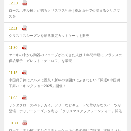
12.13
ローズホテル横浜が贈るクリスマス礼拝 | 横浜山手で心温まるクリスマ
スを
12.11
クリスマスシーズンを彩る限定カットケーキを販売
11.30
ケーキの中から陶器のフェーブが出てきた人は 1 年間幸運に フランスの
伝統菓子「ガレット・デ・ロワ」を販売
11.15
中国獅子舞にグルメに舌鼓！新年の幕開けにふさわしい「開運!! 中国獅
子舞バイキングショー2025」開催！
11.08
サンタクロースやトナカイ、ツリーなどキュートで華やかなスイーツが
登場 ホリデーシーズンを彩る 「クリスマスアフタヌーンティー」開催
10.30
ローズホテル横浜のシグネチャーケーキが冬の装いで登場 洗練された