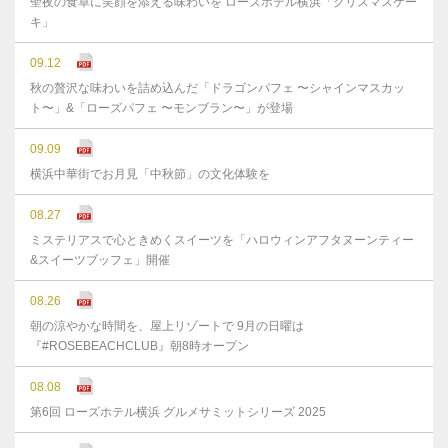
聖夜の食卓に笑顔を添える味わいを ローズホテル横浜「クリスマスケー
キ」
09.12
秋の贅沢な味わいを詰め込んだ「ドラゴンパフェ 〜シャインマスカッ
ト〜」&「ローズパフェ 〜モンブラン〜」が登場
09.09
横浜中華街でお月見「中秋節」の文化体験を
08.27
ミステリアスで心ときめくスイーツを「ハロウィンアフタヌーンティー
&スイーツブッフェ」開催
08.26
朝の涼やかな時間を、屋上リゾートで 9月の日曜は
『#ROSEBEACHCLUB』朝8時オープン
08.08
第6回 ローズホテル横浜 グルメサミットシリーズ 2025