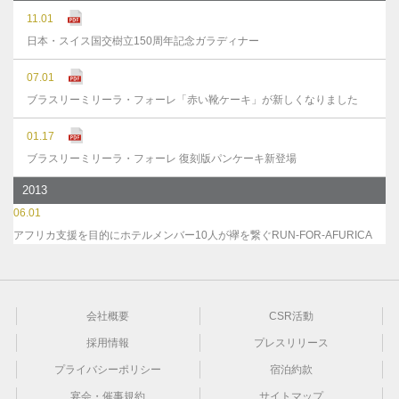
11.01
日本・スイス国交樹立150周年記念ガラディナー
07.01
ブラスリーミリーラ・フォーレ「赤い靴ケーキ」が新しくなりました
01.17
ブラスリーミリーラ・フォーレ 復刻版パンケーキ新登場
2013
06.01
アフリカ支援を目的にホテルメンバー10人が襷を繋ぐRUN-FOR-AFURICA
会社概要
CSR活動
採用情報
プレスリリース
プライバシーポリシー
宿泊約款
宴会・催事規約
サイトマップ