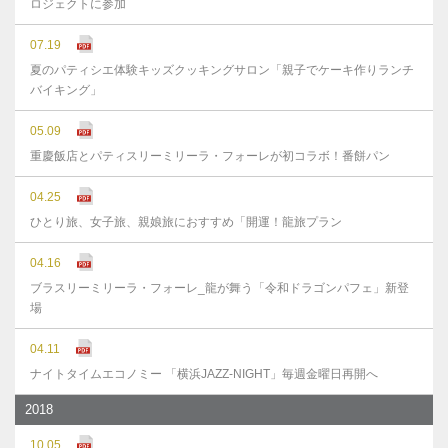
ロジェクトに参加
07.19
夏のパティシエ体験キッズクッキングサロン「親子でケーキ作りランチ
バイキング」
05.09
重慶飯店とパティスリーミリーラ・フォーレが初コラボ！番餅パン
04.25
ひとり旅、女子旅、親娘旅におすすめ「開運！龍旅プラン
04.16
ブラスリーミリーラ・フォーレ_龍が舞う「令和ドラゴンパフェ」新登
場
04.11
ナイトタイムエコノミー 「横浜JAZZ-NIGHT」毎週金曜日再開へ
2018
10.05