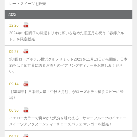
レートスイーツを販売
2023
12.26
2024年中国獅子の開運トリオに願いを込めた旧正月を祝う「春節タル
ト」を限定販売
09.27
第4回ローズホテル横浜グルメサミット2023を11月13日から開催。日本
酒をはじめ世界に誇るお酒とのペアリングディナーをお愉しみくださ
い。
09.14
【30周年】日本最大級「中秋大月餅」がローズホテル横浜ロビーに登
場！
06.30
イエローカラーで爽やかな気分を味わえる サマーフルーツのイエロー
スイーツアフタヌーンティー& ローズパフェ マンゴーを販売！
06.27