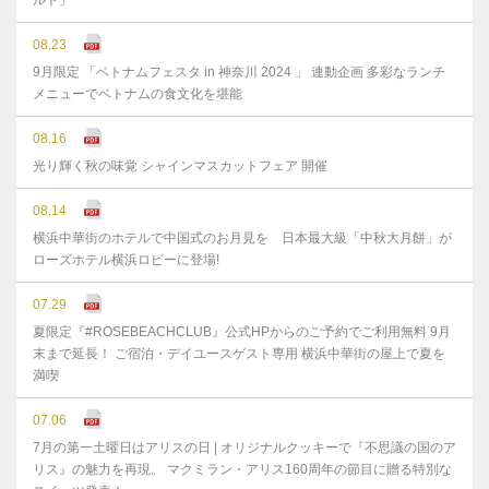
ルト」
08.23
9月限定 「ベトナムフェスタ in 神奈川 2024 」 連動企画 多彩なランチ
メニューでベトナムの食文化を堪能
08.16
光り輝く秋の味覚 シャインマスカットフェア 開催
08.14
横浜中華街のホテルで中国式のお月見を 日本最大級「中秋大月餅」が
ローズホテル横浜ロビーに登場!
07.29
夏限定『#ROSEBEACHCLUB』公式HPからのご予約でご利用無料 9月
末まで延⻑！ ご宿泊・デイユースゲスト専用 横浜中華街の屋上で夏を
満喫
07.06
7月の第一土曜日はアリスの日 | オリジナルクッキーで『不思議の国のア
リス』の魅力を再現。 マクミラン・アリス160周年の節目に贈る特別な