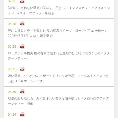
07.31
初秋にふさわしい季節の美味をご用意 シャインマスカットアフタヌーン
ティー&スイーツブッフェを開催
06.30
豊かな⽢みと⾹りを楽しむ 夏の贅沢スイーツ「ローズパフェ 〜桃〜」
2025年7⽉1⽇(⽕)より販売開始
06.23
ローズホテル横浜 桃の香りに包まれる至福のひと時「桃づくしのアフタ
ヌーンティー」
05.31
暑い季節にぴったりのデザートドリンクが登場！ヨーグルトベースでさ
っぱり「サマーシェイク」
04.30
初夏の彩り溢れる、みずみずしい贅沢な旬を楽しむ「メロンのアフタヌ
ーンティー」開催
04.24