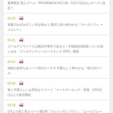
夏季限定 屋上プール『#ROSEBEACHCLUB』5月17日(土)にオープン決
定！
04.23
初夏のみずみずしい旬を味わう 贅沢に彩り鮮やかな「ローズパフェ 〜
メロン〜」
04.21
ゴールデンウィークは横浜中華街で決まり！中国雑技&変面ショーが楽
しめる「ゴールデンウィークバイキング 2025」開催
04.14
感謝の気持ちをハート型のケーキで 可愛らしく華やかな「母の日ケー
キ」
03.29
春に可愛らしいお茶目なスイーツ「イースターエッグ」登場 4月5日
(土)より販売開始
03.28
2月より続く苺スイーツ第2弾「フレジェモンブラン」「ムースフレー