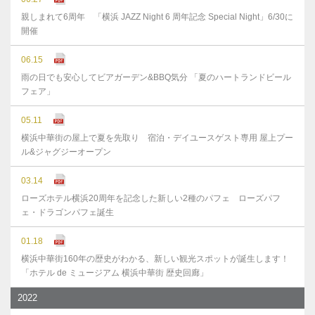
親しまれて6周年 「横浜 JAZZ Night 6 周年記念 Special Night」6/30に
開催
06.15
雨の日でも安心してビアガーデン&BBQ気分 「夏のハートランドビール
フェア」
05.11
横浜中華街の屋上で夏を先取り 宿泊・デイユースゲスト専用 屋上プー
ル&ジャグジーオープン
03.14
ローズホテル横浜20周年を記念した新しい2種のパフェ ローズパフ
ェ・ドラゴンパフェ誕生
01.18
横浜中華街160年の歴史がわかる、新しい観光スポットが誕生します！
「ホテル de ミュージアム 横浜中華街 歴史回廊」
2022