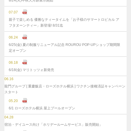
8/24(火)中秋大月餅展示開始
07.07
親子で楽しめる 優雅なティータイムを「お子様のサマートロピカル ア
フタヌーンティー」新登場! 8/31迄
06.24
6/25(金) 夏の制服リニューアル記念 ROUROU POP-UPショップ期間限
定オープン
06.18
6/18(金) マリトッツォ新発売
06.16
龍門グループ [ 重慶飯店・ローズホテル横浜 ] ワクチン接種済証キャンペーン
スタート
05.20
6/1 ローズホテル横浜 屋上プールオープン
04.28
宿泊・デイユース向け「ホリデールームサービス」販売開始」