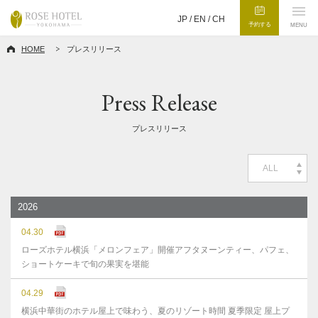
JP /
EN
/
CH
予約する
MENU
HOME
プレスリリース
Press Release
プレスリリース
ALL
2026
04.30
ローズホテル横浜「メロンフェア」開催アフタヌーンティー、パフェ、
ショートケーキで旬の果実を堪能
04.29
横浜中華街のホテル屋上で味わう、夏のリゾート時間 夏季限定 屋上プ