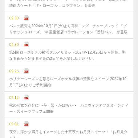
純白のケーキ「ザ・ローズ ショコラブラン」を販売
09.30
パンの販売を2024年10月1日(火)より再開 | シグニチャーブレッド 『ブ
リオッシュ ローズ』 や 重慶飯店コラボレーション『番餅パン』 が登場
09.30
第5回 ローズホテル横浜グルメサミット2024を12月25日から開催。聖
なる夜から始まる至高の3日間をお楽しみください。
09.25
ホリデーシーズンを彩るローズホテル横浜の贅沢なスイーツ 2024年10
月1日(火)よりご予約開始
09.12
秋の味覚を存分に 〜芋・栗・かぼちゃ〜 ハロウィンアフタヌーンティ
ー・スイーツブッフェ開催
09.01
夜空に浮かぶ満月をイメージした十五夜のお月見スイーツ！「お月見タ