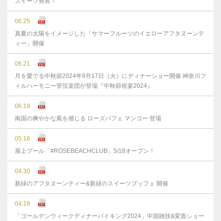
スイーツ発表！
06.25
真夏の太陽をイメージした「サマーフルーツのイエローアフタヌーンテ
ィー」開催
06.21
月を愛でる中秋節2024年9月17日（火）にディナーショー開催 神奈川フ
ィルハーモニー管弦楽団が登場『中秋節祝宴2024』
06.19
南国の爽やかな風を感じる ローズパフェ マンゴー 登場
05.16
屋上プール「#ROSEBEACHCLUB」5/18オープン！
04.30
新緑のアフタヌーンティー&新緑のスイーツブッフェ 開催
04.19
「ゴールデンウィークディナーバイキング2024」中国雑技&変面ショー