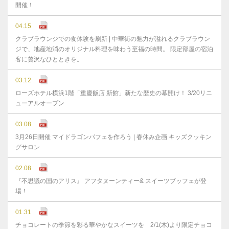
開催！
04.15
クラブラウンジでの食体験を刷新 | 中華街の魅力が溢れるクラブラウン
ジで、地産地消のオリジナル料理を味わう至福の時間。 限定部屋の宿泊
客に贅沢なひとときを。
03.12
ローズホテル横浜1階「重慶飯店 新館」新たな歴史の幕開け！ 3/20リニ
ューアルオープン
03.08
3月26日開催 マイドラゴンパフェを作ろう | 春休み企画 キッズクッキン
グサロン
02.08
『不思議の国のアリス』 アフタヌーンティー& スイーツブッフェが登
場！
01.31
チョコレートの季節を彩る華やかなスイーツを 2/1(木)より限定チョコ