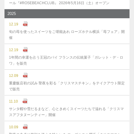
ール『#ROSEBEACHCLUB』 2026年5月16日（土）オープン
2025
12.19
旬の苺を使ったスイーツをご堪能あれ ローズホテル横浜「苺フェア」開
催
12.19
1年間の幸運を占う王冠のパイ フランスの伝統菓子「ガレット・デ・ロ
ワ」を販売
12.09
重慶飯店初の試み 聖夜を彩る「クリスマスチキン」をテイクアウト限定
で販売
11.10
サンタ帽や雪だるまなど、心ときめくスイーツたちで溢れる「クリスマ
スアフタヌーンティー」開催
10.09