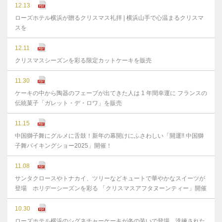
12.13
ローズホテル横浜が贈るクリスマス礼拝 | 横浜山手で心温まるクリスマ
スを
12.11
クリスマスシーズンを彩る限定カットケーキを販売
11.30
ケーキの中から陶器のフェーブが出てきた人は 1 年間幸運に フランスの
伝統菓子「ガレット・デ・ロワ」を販売
11.15
中国獅子舞にグルメに舌鼓！新年の幕開けにふさわしい「開運!! 中国獅
子舞バイキングショー2025」開催！
11.08
サンタクロースやトナカイ、ツリーなどキュートで華やかなスイーツが
登場 ホリデーシーズンを彩る 「クリスマスアフタヌーンティー」開催
10.30
ローズホテル横浜のシグネチャーケーキが冬の装いで登場 洗練された