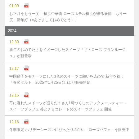
01.09
お正月をもう一度｜ 横浜中華街 ローズホテル横浜が贈る春節「もう一
度、新年好（=あけましておめでとう）」
2024
12.30
新年のおめでたさをイメージしたスイーツ「ザ・ローズ ブランルージ
ュ」が新登場
12.17
中国獅子をモチーフにした3色のスイーツに願いを込めて 新年を祝う
「春節タルト」2025年1月25日(土)より販売開始
12.16
苺に溢れたスイーツが盛りだくさん! 苺づくしのアフタヌーンティー・
スイーツブッフェ 苺とチョコレートのスイーツブッフェ 開催
12.16
冬季限定 ホリデーシーズンにぴったりの白い「ローズパフェ」を販売中