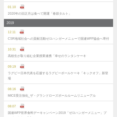
01.10
2020年の旧正月は食べて開運「春節タルト」
2019
12.11
CSR地域社会への貢献活動ゼロハンガーメニューで国連WFP協会へ寄付
10.31
高校生が取り組む企業授業連携「幸せのランタンケーキ
09.19
ラグビー日本代表を応援するラグビーボールケーキ「キックオフ」新登
場
08.16
MICE受注強化_ザ・グランドローズボールルームリニューアル
08.07
国連WFP世界食料デーキャンペーン2019「ゼロハンガーメニュー」プ