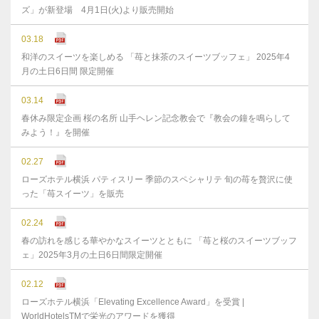
ズ」が新登場 4月1日(火)より販売開始
03.18
和洋のスイーツを楽しめる 「苺と抹茶のスイーツブッフェ」 2025年4
月の土日6日間 限定開催
03.14
春休み限定企画 桜の名所 山手ヘレン記念教会で『教会の鐘を鳴らして
みよう！』を開催
02.27
ローズホテル横浜 パティスリー 季節のスペシャリテ 旬の苺を贅沢に使
った「苺スイーツ」を販売
02.24
春の訪れを感じる華やかなスイーツとともに 「苺と桜のスイーツブッフ
ェ」2025年3月の土日6日間限定開催
02.12
ローズホテル横浜「Elevating Excellence Award」を受賞 |
WorldHotelsTMで栄光のアワードを獲得