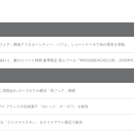
フェア」開催アフタヌーンティー、パフェ、ショートケーキで旬の果実を堪能
う、夏のリゾート時間 夏季限定 屋上プール『#ROSEBEACHCLUB』 2026年
ご堪能あれ ローズホテル横浜「苺フェア」開催
パイ フランスの伝統菓子「ガレット・デ・ロワ」を販売
彩る「クリスマスチキン」をテイクアウト限定で販売