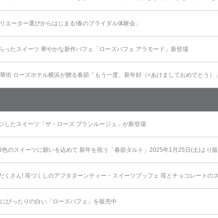
催「クリエーター選びからはじまる!春のブライダル体験会」
らったスイーツ 華やかな新作パフェ「ローズパフェ アラモード」新登場
中華街 ローズホテル横浜が贈る春節「もう一度、新年好（=あけましておめでとう）
ジしたスイーツ「ザ・ローズ ブランルージュ」が新登場
色のスイーツに願いを込めて 新年を祝う「春節タルト」2025年1月25日(土)より
だくさん! 苺づくしのアフタヌーンティー・スイーツブッフェ 苺とチョコレートのス
ンにぴったりの白い「ローズパフェ」を販売中