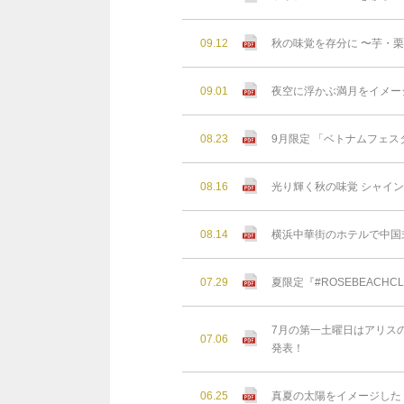
09.12
秋の味覚を存分に 〜芋・
09.01
夜空に浮かぶ満月をイメー
08.23
9月限定 「ベトナムフェスタ
08.16
光り輝く秋の味覚 シャイン
08.14
横浜中華街のホテルで中国
07.29
夏限定『#ROSEBEAC
7月の第一土曜日はアリスの
07.06
発表！
06.25
真夏の太陽をイメージした