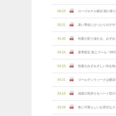
06.23
ローズホテル横浜 桃の香
05.31
暑い季節にぴったりのデザ
04.30
初夏の彩り溢れる、みずみ
04.24
夏季限定 屋上プール『#RO
04.23
初夏のみずみずしい旬を味
04.21
ゴールデンウィークは横浜
04.14
感謝の気持ちをハート型の
03.29
春に可愛らしいお茶目なス