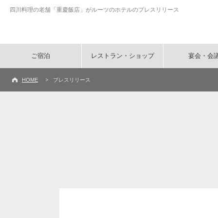
四川料理の老舗「重慶飯店」がルーツのホテルのプレスリリース
ご宿泊
レストラン・ショップ
宴会・会
HOME
プレスリリース