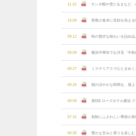
11.10
サンタ帽や雪だるまなど、
10.09
聖夜の食卓に笑顔を添える
09.12
秋の贅沢な味わいを詰め込
09.09
横浜中華街でお月見「中秋
08.27
ミステリアスで心ときめく
08.26
朝の涼やかな時間を、屋上リゾ
08.08
第6回 ローズホテル横浜 グ
07.31
初秋にふさわしい季節の美
06.30
豊かな⽢みと⾹りを楽しむ 