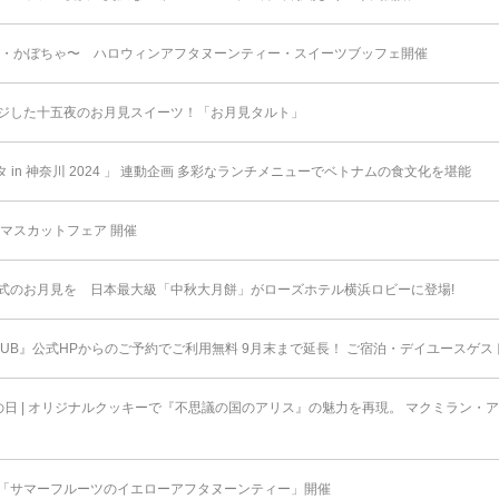
栗・かぼちゃ〜 ハロウィンアフタヌーンティー・スイーツブッフェ開催
ジした十五夜のお月見スイーツ！「お月見タルト」
 in 神奈川 2024 」 連動企画 多彩なランチメニューでベトナムの食文化を堪能
マスカットフェア 開催
式のお月見を 日本最大級「中秋大月餅」がローズホテル横浜ロビーに登場!
HCLUB』公式HPからのご予約でご利用無料 9月末まで延⻑！ ご宿泊・デイユースゲ
日 | オリジナルクッキーで『不思議の国のアリス』の魅力を再現。 マクミラン・
「サマーフルーツのイエローアフタヌーンティー」開催