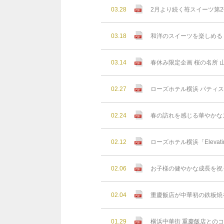
03.28
2月より続く苺スイーツ第2
03.18
和洋のスイーツを楽しめる 
03.14
春休み限定企画 桜の名所
02.27
ローズホテル横浜 パティ
02.24
春の訪れを感じる華やかなス
02.12
ローズホテル横浜「Elevating
02.06
お子様の健やかな成⻑を祝
02.04
重慶飯店が中華初の鉄板焼を
01.29
横浜中華街 重慶飯店との