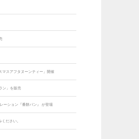
売
スマスアフタヌーンティー」開催
ラン」を販売
ラボレーション『番餅パン』 が登場
みください。