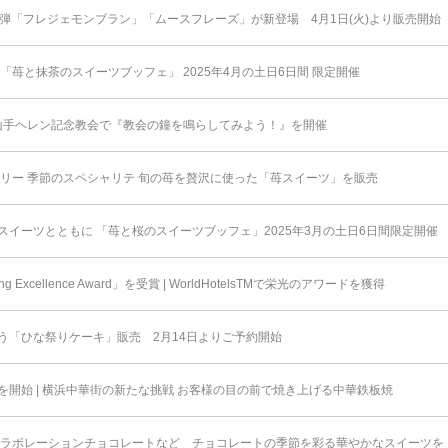
弾「フレジェモンブラン」「ムースフレーズ」が新登場 4月1日(火)より販売開始
「苺と抹茶のスイーツブッフェ」 2025年4月の土日6日間 限定開催
 山手ヘレン記念教会で『教会の鐘を鳴らしてみよう！』を開催
スリー 季節のスペシャリテ 旬の苺を贅沢に使った「苺スイーツ」を販売
イーツとともに 「苺と桜のスイーツブッフェ」2025年3月の土日6日間限定開催
 Excellence Award」を受賞 | WorldHotelsTMで栄光のアワードを獲得
う「ひな祭りケーキ」販売 2月14日よりご予約開始
開始 | 横浜中華街の新たな挑戦 お客様の目の前で焼き上げる中華鉄板焼
コラボレーションチョコレートなど チョコレートの季節を彩る華やかなスイーツを