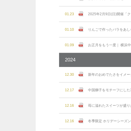
01.23
2025年2月9日(日)開
01.10
りんごで作ったバラをあし
01.09
お正月をもう一度｜ 横浜
2024
12.30
新年のおめでたさをイメー
12.17
中国獅子をモチーフにした3
12.16
苺に溢れたスイーツが盛り
12.16
冬季限定 ホリデーシーズ