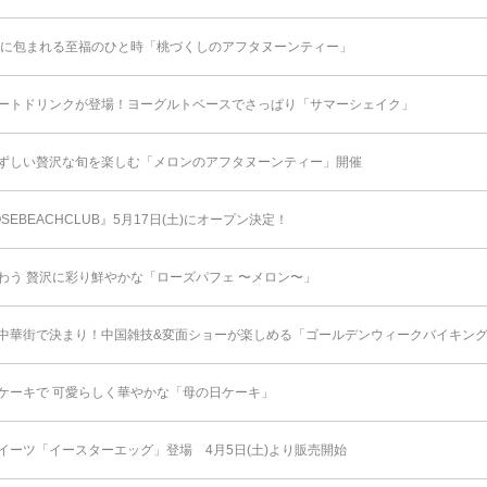
りに包まれる至福のひと時「桃づくしのアフタヌーンティー」
ートドリンクが登場！ヨーグルトベースでさっぱり「サマーシェイク」
ずしい贅沢な旬を楽しむ「メロンのアフタヌーンティー」開催
SEBEACHCLUB』5月17日(土)にオープン決定！
わう 贅沢に彩り鮮やかな「ローズパフェ 〜メロン〜」
中華街で決まり！中国雑技&変面ショーが楽しめる「ゴールデンウィークバイキング 2
ケーキで 可愛らしく華やかな「母の日ケーキ」
イーツ「イースターエッグ」登場 4月5日(土)より販売開始