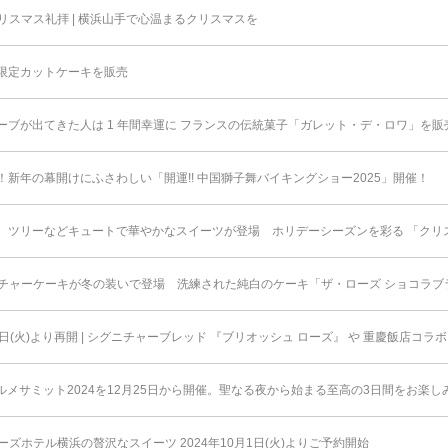
スマス礼拝 | 横浜山手で心温まるクリスマスを
限定カットケーキを販売
ーブが出てきた人は 1 年間幸運に フランスの伝統菓子「ガレット・デ・ロワ」を販
新年の幕開けにふさわしい「開運!! 中国獅子舞バイキングショー2025」開催！
、ツリーなどキュートで華やかなスイーツが登場 ホリデーシーズンを彩る 「クリ
チャーケーキが冬の装いで登場 洗練された純白のケーキ「ザ・ローズ ショコラブ
1日(火)より再開 | シグニチャーブレッド 『ブリオッシュ ローズ』 や 重慶飯店コ
ルメサミット2024を12月25日から開催。聖なる夜から始まる至高の3日間をお楽し
ズホテル横浜の贅沢なスイーツ 2024年10月1日(火)よりご予約開始