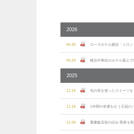
2026
04.30
ローズホテル横浜「メロン
04.29
横浜中華街のホテル屋上で味わ
2025
12.19
旬の苺を使ったスイーツを
12.19
1年間の幸運を占う王冠の
12.09
重慶飯店初の試み 聖夜を