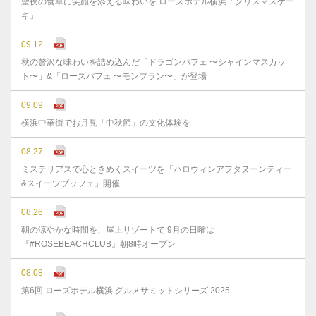
聖夜の食卓に笑顔を添える味わいを ローズホテル横浜「クリスマスケー
キ」
09.12
秋の贅沢な味わいを詰め込んだ「ドラゴンパフェ 〜シャインマスカッ
ト〜」&「ローズパフェ 〜モンブラン〜」が登場
09.09
横浜中華街でお月見「中秋節」の文化体験を
08.27
ミステリアスで心ときめくスイーツを「ハロウィンアフタヌーンティー
&スイーツブッフェ」開催
08.26
朝の涼やかな時間を、屋上リゾートで 9月の日曜は
『#ROSEBEACHCLUB』朝8時オープン
08.08
第6回 ローズホテル横浜 グルメサミットシリーズ 2025