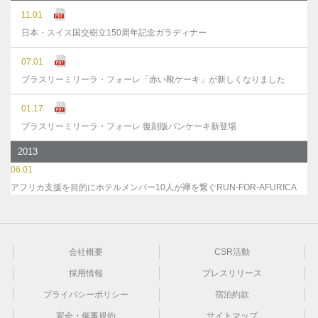
11.01
日本・スイス国交樹立150周年記念ガラディナー
07.01
ブラスリーミリーラ・フォーレ「赤い靴ケーキ」が新しくなりました
01.17
ブラスリーミリーラ・フォーレ 復刻版パンケーキ新登場
2013
06.01
アフリカ支援を目的にホテルメンバー10人が襷を繋ぐRUN-FOR-AFURICA
会社概要
CSR活動
採用情報
プレスリリース
プライバシーポリシー
宿泊約款
宴会・催事規約
サイトマップ