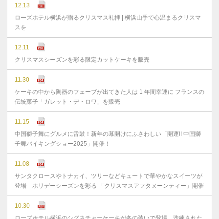
12.13
ローズホテル横浜が贈るクリスマス礼拝 | 横浜山手で心温まるクリスマ
スを
12.11
クリスマスシーズンを彩る限定カットケーキを販売
11.30
ケーキの中から陶器のフェーブが出てきた人は 1 年間幸運に フランスの
伝統菓子「ガレット・デ・ロワ」を販売
11.15
中国獅子舞にグルメに舌鼓！新年の幕開けにふさわしい「開運!! 中国獅
子舞バイキングショー2025」開催！
11.08
サンタクロースやトナカイ、ツリーなどキュートで華やかなスイーツが
登場 ホリデーシーズンを彩る 「クリスマスアフタヌーンティー」開催
10.30
ローズホテル横浜のシグネチャーケーキが冬の装いで登場 洗練された