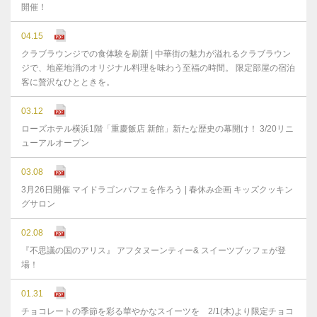
開催！
04.15
クラブラウンジでの食体験を刷新 | 中華街の魅力が溢れるクラブラウン
ジで、地産地消のオリジナル料理を味わう至福の時間。 限定部屋の宿泊
客に贅沢なひとときを。
03.12
ローズホテル横浜1階「重慶飯店 新館」新たな歴史の幕開け！ 3/20リニ
ューアルオープン
03.08
3月26日開催 マイドラゴンパフェを作ろう | 春休み企画 キッズクッキン
グサロン
02.08
『不思議の国のアリス』 アフタヌーンティー& スイーツブッフェが登
場！
01.31
チョコレートの季節を彩る華やかなスイーツを 2/1(木)より限定チョコ