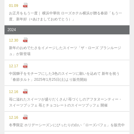
01.09
お正月をもう一度｜ 横浜中華街 ローズホテル横浜が贈る春節「もう一
度、新年好（=あけましておめでとう）」
2024
12.30
新年のおめでたさをイメージしたスイーツ「ザ・ローズ ブランルージ
ュ」が新登場
12.17
中国獅子をモチーフにした3色のスイーツに願いを込めて 新年を祝う
「春節タルト」2025年1月25日(土)より販売開始
12.16
苺に溢れたスイーツが盛りだくさん! 苺づくしのアフタヌーンティー・
スイーツブッフェ 苺とチョコレートのスイーツブッフェ 開催
12.16
冬季限定 ホリデーシーズンにぴったりの白い「ローズパフェ」を販売中