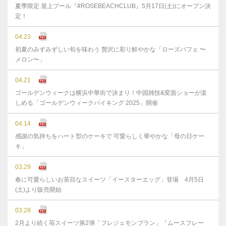
夏季限定 屋上プール『#ROSEBEACHCLUB』5月17日(土)にオープン決
定！
04.23
初夏のみずみずしい旬を味わう 贅沢に彩り鮮やかな「ローズパフェ 〜
メロン〜」
04.21
ゴールデンウィークは横浜中華街で決まり！中国雑技&変面ショーが楽
しめる「ゴールデンウィークバイキング 2025」開催
04.14
感謝の気持ちをハート型のケーキで 可愛らしく華やかな「母の日ケー
キ」
03.29
春に可愛らしいお茶目なスイーツ「イースターエッグ」登場 4月5日
(土)より販売開始
03.28
2月より続く苺スイーツ第2弾「フレジェモンブラン」「ムースフレー