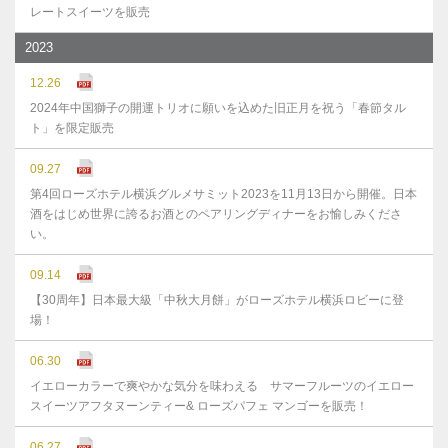
レートスイーツを販売
2023
12.26
2024年中国獅子の開運トリオに願いを込めた旧正月を祝う「春節タル
ト」を限定販売
09.27
第4回ローズホテル横浜グルメサミット2023を11月13日から開催。日本
酒をはじめ世界に誇るお酒とのペアリングディナーをお愉しみくださ
い。
09.14
【30周年】日本最大級「中秋大月餅」がローズホテル横浜ロビーに登
場！
06.30
イエローカラーで爽やかな気分を味わえる サマーフルーツのイエロー
スイーツアフタヌーンティー& ローズパフェ マンゴーを販売！
06.27