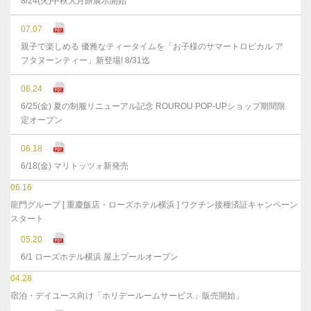
8/24(火)中秋大月餅展示開始
07.07
親子で楽しめる 優雅なティータイムを「お子様のサマートロピカル ア
フタヌーンティー」新登場! 8/31迄
06.24
6/25(金) 夏の制服リニューアル記念 ROUROU POP-UPショップ期間限
定オープン
06.18
6/18(金) マリトッツォ新発売
06.16
龍門グループ [ 重慶飯店・ローズホテル横浜 ] ワクチン接種済証キャンペーン
スタート
05.20
6/1 ローズホテル横浜 屋上プールオープン
04.28
宿泊・デイユース向け「ホリデールームサービス」販売開始」