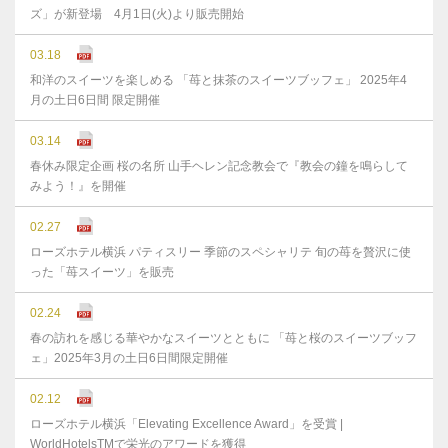
ズ」が新登場 4月1日(火)より販売開始
03.18
和洋のスイーツを楽しめる 「苺と抹茶のスイーツブッフェ」 2025年4
月の土日6日間 限定開催
03.14
春休み限定企画 桜の名所 山手ヘレン記念教会で『教会の鐘を鳴らして
みよう！』を開催
02.27
ローズホテル横浜 パティスリー 季節のスペシャリテ 旬の苺を贅沢に使
った「苺スイーツ」を販売
02.24
春の訪れを感じる華やかなスイーツとともに 「苺と桜のスイーツブッフ
ェ」2025年3月の土日6日間限定開催
02.12
ローズホテル横浜「Elevating Excellence Award」を受賞 |
WorldHotelsTMで栄光のアワードを獲得