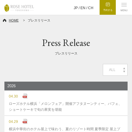
JP /
EN
/
CH
予約する
MENU
HOME
プレスリリース
Press Release
プレスリリース
ALL
2026
04.30
ローズホテル横浜「メロンフェア」開催アフタヌーンティー、パフェ、
ショートケーキで旬の果実を堪能
04.29
横浜中華街のホテル屋上で味わう、夏のリゾート時間 夏季限定 屋上プ