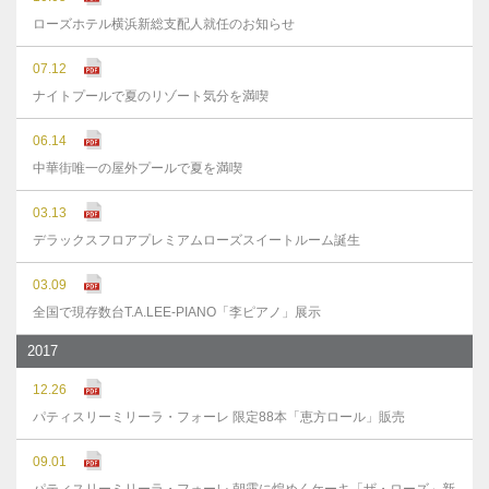
ローズホテル横浜新総支配人就任のお知らせ
07.12
ナイトプールで夏のリゾート気分を満喫
06.14
中華街唯一の屋外プールで夏を満喫
03.13
デラックスフロアプレミアムローズスイートルーム誕生
03.09
全国で現存数台T.A.LEE-PIANO「李ピアノ」展示
2017
12.26
パティスリーミリーラ・フォーレ 限定88本「恵方ロール」販売
09.01