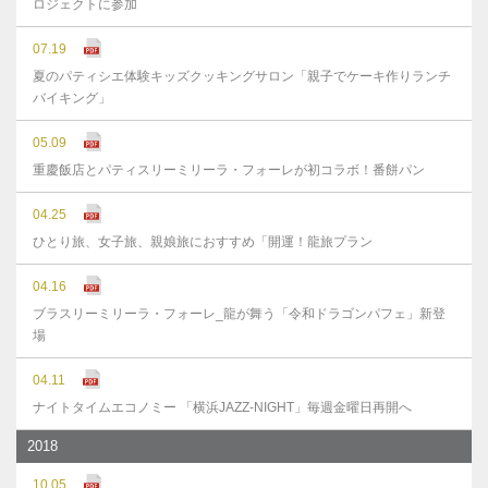
ロジェクトに参加
07.19
夏のパティシエ体験キッズクッキングサロン「親子でケーキ作りランチ
バイキング」
05.09
重慶飯店とパティスリーミリーラ・フォーレが初コラボ！番餅パン
04.25
ひとり旅、女子旅、親娘旅におすすめ「開運！龍旅プラン
04.16
ブラスリーミリーラ・フォーレ_龍が舞う「令和ドラゴンパフェ」新登
場
04.11
ナイトタイムエコノミー 「横浜JAZZ-NIGHT」毎週金曜日再開へ
2018
10.05