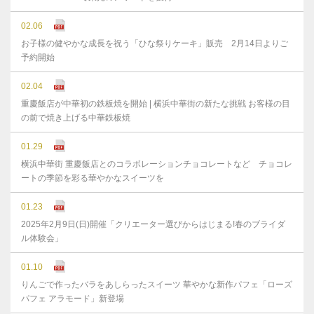
02.06
お子様の健やかな成⻑を祝う「ひな祭りケーキ」販売 2月14日よりご
予約開始
02.04
重慶飯店が中華初の鉄板焼を開始 | 横浜中華街の新たな挑戦 お客様の目
の前で焼き上げる中華鉄板焼
01.29
横浜中華街 重慶飯店とのコラボレーションチョコレートなど チョコレ
ートの季節を彩る華やかなスイーツを
01.23
2025年2月9日(日)開催「クリエーター選びからはじまる!春のブライダ
ル体験会」
01.10
りんごで作ったバラをあしらったスイーツ 華やかな新作パフェ「ローズ
パフェ アラモード」新登場