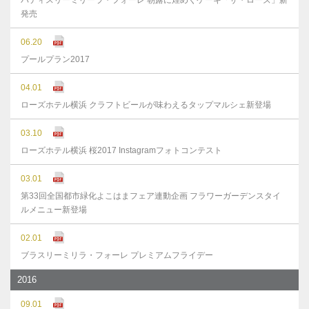
パティスリーミリーラ・フォーレ 朝露に煌めくケーキ「ザ・ローズ」新
発売
06.20
プールプラン2017
04.01
ローズホテル横浜 クラフトビールが味わえるタップマルシェ新登場
03.10
ローズホテル横浜 桜2017 Instagramフォトコンテスト
03.01
第33回全国都市緑化よこはまフェア連動企画 フラワーガーデンスタイ
ルメニュー新登場
02.01
ブラスリーミリラ・フォーレ プレミアムフライデー
2016
09.01