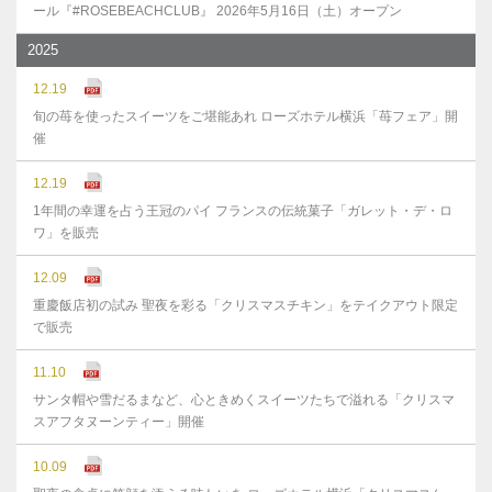
ール『#ROSEBEACHCLUB』 2026年5月16日（土）オープン
2025
12.19
旬の苺を使ったスイーツをご堪能あれ ローズホテル横浜「苺フェア」開
催
12.19
1年間の幸運を占う王冠のパイ フランスの伝統菓子「ガレット・デ・ロ
ワ」を販売
12.09
重慶飯店初の試み 聖夜を彩る「クリスマスチキン」をテイクアウト限定
で販売
11.10
サンタ帽や雪だるまなど、心ときめくスイーツたちで溢れる「クリスマ
スアフタヌーンティー」開催
10.09