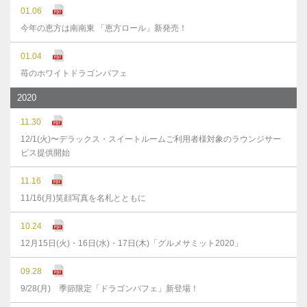
01.06
今年の恵方は南南東 「恵方ロール」新発売！
01.04
苺のホワイトドラゴンパフェ
2020
11.30
12/1(火)〜デラックス・スイートルームご利用者様対象のラウンジサー
ビス提供開始
11.16
11/16(月)笑顔写真を名札とともに
10.24
12月15日(火)・16日(水)・17日(木)「グルメサミット2020」
09.28
9/28(月) 季節限定「ドラゴンパフェ」新登場！