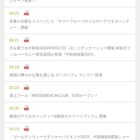
スイーツ発表！
06.25
真夏の太陽をイメージした「サマーフルーツのイエローアフタヌーンテ
ィー」開催
06.21
月を愛でる中秋節2024年9月17日（火）にディナーショー開催 神奈川フ
ィルハーモニー管弦楽団が登場『中秋節祝宴2024』
06.19
南国の爽やかな風を感じる ローズパフェ マンゴー 登場
05.16
屋上プール「#ROSEBEACHCLUB」5/18オープン！
04.30
新緑のアフタヌーンティー&新緑のスイーツブッフェ 開催
04.19
「ゴールデンウィークディナーバイキング2024」中国雑技&変面ショー