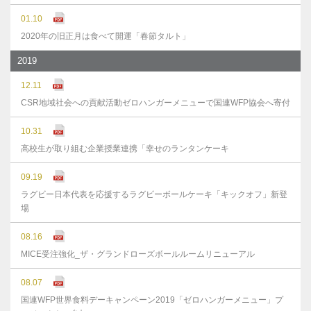
01.10
2020年の旧正月は食べて開運「春節タルト」
2019
12.11
CSR地域社会への貢献活動ゼロハンガーメニューで国連WFP協会へ寄付
10.31
高校生が取り組む企業授業連携「幸せのランタンケーキ
09.19
ラグビー日本代表を応援するラグビーボールケーキ「キックオフ」新登
場
08.16
MICE受注強化_ザ・グランドローズボールルームリニューアル
08.07
国連WFP世界食料デーキャンペーン2019「ゼロハンガーメニュー」プ