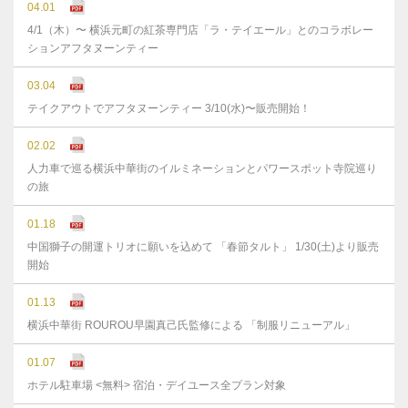
04.01
4/1（木）〜 横浜元町の紅茶専門店「ラ・テイエール」とのコラボレー
ションアフタヌーンティー
03.04
テイクアウトでアフタヌーンティー 3/10(水)〜販売開始！
02.02
人力車で巡る横浜中華街のイルミネーションとパワースポット寺院巡り
の旅
01.18
中国獅子の開運トリオに願いを込めて 「春節タルト」 1/30(土)より販売
開始
01.13
横浜中華街 ROUROU早園真己氏監修による 「制服リニューアル」
01.07
ホテル駐車場 <無料> 宿泊・デイユース全プラン対象