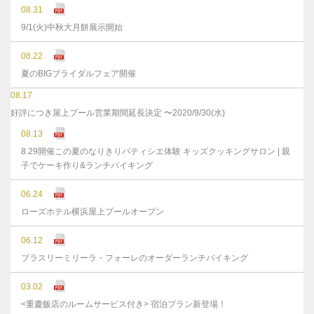
08.31
9/1(火)中秋大月餅展示開始
08.22
夏のBIGブライダルフェア開催
08.17
好評につき屋上プール営業期間延長決定 〜2020/9/30(水)
08.13
8.29開催この夏のなりきりパティシエ体験 キッズクッキングサロン | 親
子でケーキ作り&ランチバイキング
06.24
ローズホテル横浜屋上プールオープン
06.12
ブラスリーミリーラ・フォーレのオーダーランチバイキング
03.02
<重慶飯店のルームサービス付き> 宿泊プラン新登場！