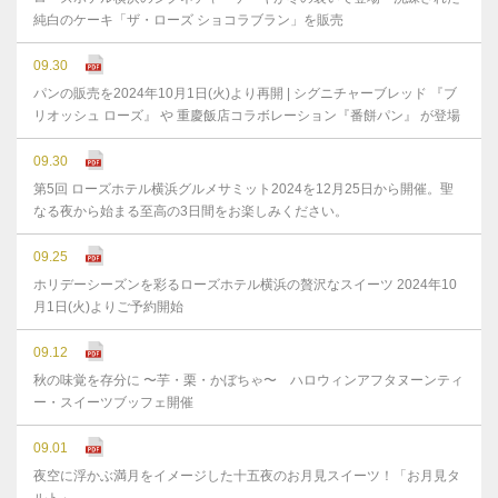
純白のケーキ「ザ・ローズ ショコラブラン」を販売
09.30
パンの販売を2024年10月1日(火)より再開 | シグニチャーブレッド 『ブ
リオッシュ ローズ』 や 重慶飯店コラボレーション『番餅パン』 が登場
09.30
第5回 ローズホテル横浜グルメサミット2024を12月25日から開催。聖
なる夜から始まる至高の3日間をお楽しみください。
09.25
ホリデーシーズンを彩るローズホテル横浜の贅沢なスイーツ 2024年10
月1日(火)よりご予約開始
09.12
秋の味覚を存分に 〜芋・栗・かぼちゃ〜 ハロウィンアフタヌーンティ
ー・スイーツブッフェ開催
09.01
夜空に浮かぶ満月をイメージした十五夜のお月見スイーツ！「お月見タ