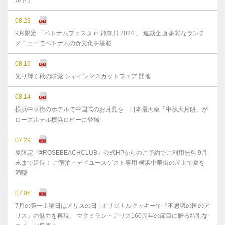
ルト」
08.23
9月限定 「ベトナムフェスタ in 神奈川 2024 」 連動企画 多彩なランチ
メニューでベトナムの食文化を堪能
08.16
光り輝く秋の味覚 シャインマスカットフェア 開催
08.14
横浜中華街のホテルで中国式のお月見を 日本最大級「中秋大月餅」が
ローズホテル横浜ロビーに登場!
07.29
夏限定『#ROSEBEACHCLUB』公式HPからのご予約でご利用無料 9月
末まで延⻑！ ご宿泊・デイユースゲスト専用 横浜中華街の屋上で夏を
満喫
07.06
7月の第一土曜日はアリスの日 | オリジナルクッキーで『不思議の国のア
リス』の魅力を再現。 マクミラン・アリス160周年の節目に贈る特別な