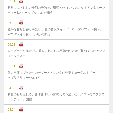
07.31
初秋にふさわしい季節の美味をご用意 シャインマスカットアフタヌーン
ティー&スイーツブッフェを開催
06.30
豊かな⽢みと⾹りを楽しむ 夏の贅沢スイーツ「ローズパフェ 〜桃〜」
2025年7⽉1⽇(⽕)より販売開始
06.23
ローズホテル横浜 桃の香りに包まれる至福のひと時「桃づくしのアフタ
ヌーンティー」
05.31
暑い季節にぴったりのデザートドリンクが登場！ヨーグルトベースでさ
っぱり「サマーシェイク」
04.30
初夏の彩り溢れる、みずみずしい贅沢な旬を楽しむ「メロンのアフタヌ
ーンティー」開催
04.24