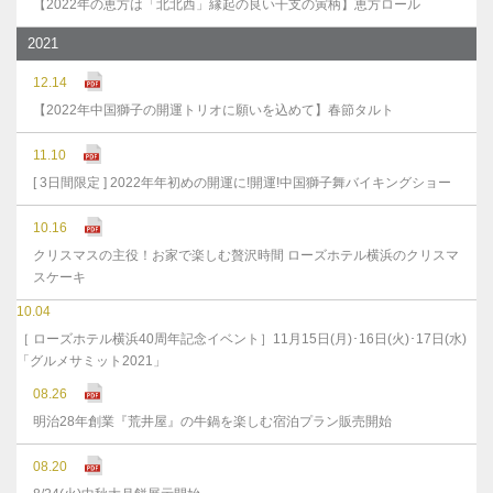
【2022年の恵方は「北北西」縁起の良い干支の寅柄】恵方ロール
2021
12.14
【2022年中国獅子の開運トリオに願いを込めて】春節タルト
11.10
[ 3日間限定 ] 2022年年初めの開運に!開運!中国獅子舞バイキングショー
10.16
クリスマスの主役！お家で楽しむ贅沢時間 ローズホテル横浜のクリスマ
スケーキ
10.04
［ ローズホテル横浜40周年記念イベント］11月15日(月)･16日(火)･17日(水)
「グルメサミット2021」
08.26
明治28年創業『荒井屋』の牛鍋を楽しむ宿泊プラン販売開始
08.20