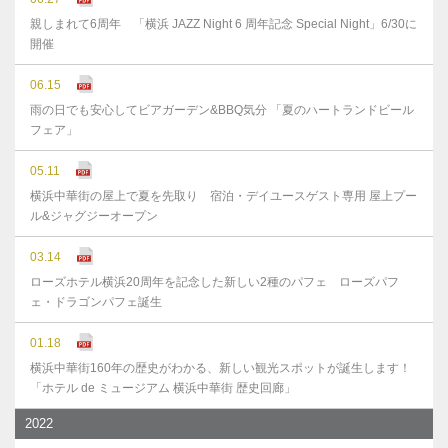
親しまれて6周年 「横浜 JAZZ Night 6 周年記念 Special Night」6/30に
開催
06.15
雨の日でも安心してビアガーデン&BBQ気分 「夏のハートランドビール
フェア」
05.11
横浜中華街の屋上で夏を先取り 宿泊・デイユースゲスト専用 屋上プー
ル&ジャグジーオープン
03.14
ローズホテル横浜20周年を記念した新しい2種のパフェ ローズパフ
ェ・ドラゴンパフェ誕生
01.18
横浜中華街160年の歴史がわかる、新しい観光スポットが誕生します！
「ホテル de ミュージアム 横浜中華街 歴史回廊」
2022