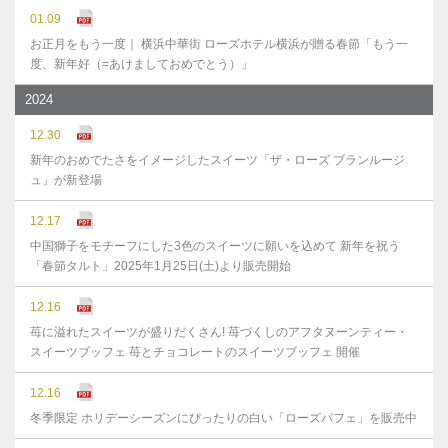
01.09
お正月をもう一度｜ 横浜中華街 ローズホテル横浜が贈る春節「もう一
度、新年好（=あけましておめでとう）」
2024
12.30
新年のおめでたさをイメージしたスイーツ「ザ・ローズ ブランルージ
ュ」が新登場
12.17
中国獅子をモチーフにした3色のスイーツに願いを込めて 新年を祝う
「春節タルト」2025年1月25日(土)より販売開始
12.16
苺に溢れたスイーツが盛りだくさん! 苺づくしのアフタヌーンティー・
スイーツブッフェ 苺とチョコレートのスイーツブッフェ 開催
12.16
冬季限定 ホリデーシーズンにぴったりの白い「ローズパフェ」を販売中