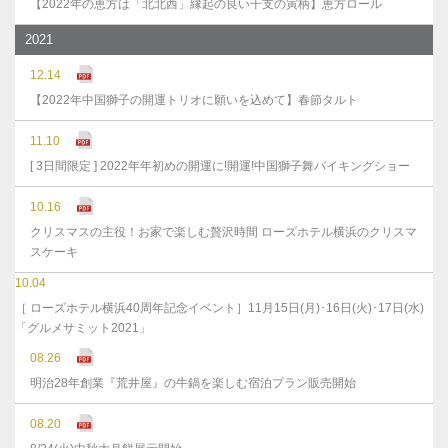
【2022年の恵方は「北北西」縁起の良い干支の寅柄】恵方ロール
2021
12.14
【2022年中国獅子の開運トリオに願いを込めて】春節タルト
11.10
[ 3日間限定 ] 2022年年初めの開運に!開運!中国獅子舞バイキングショー
10.16
クリスマスの主役！お家で楽しむ贅沢時間 ローズホテル横浜のクリスマ
スケーキ
10.04
［ ローズホテル横浜40周年記念イベント］11月15日(月)･16日(火)･17日(水)
「グルメサミット2021」
08.26
明治28年創業『荒井屋』の牛鍋を楽しむ宿泊プラン販売開始
08.20