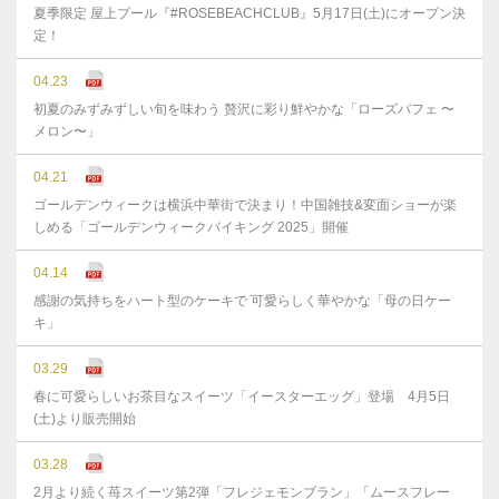
夏季限定 屋上プール『#ROSEBEACHCLUB』5月17日(土)にオープン決
定！
04.23
初夏のみずみずしい旬を味わう 贅沢に彩り鮮やかな「ローズパフェ 〜
メロン〜」
04.21
ゴールデンウィークは横浜中華街で決まり！中国雑技&変面ショーが楽
しめる「ゴールデンウィークバイキング 2025」開催
04.14
感謝の気持ちをハート型のケーキで 可愛らしく華やかな「母の日ケー
キ」
03.29
春に可愛らしいお茶目なスイーツ「イースターエッグ」登場 4月5日
(土)より販売開始
03.28
2月より続く苺スイーツ第2弾「フレジェモンブラン」「ムースフレー