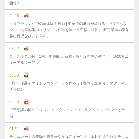
開催！
04.15
クラブラウンジでの食体験を刷新 | 中華街の魅力が溢れるクラブラウン
ジで、地産地消のオリジナル料理を味わう至福の時間。 限定部屋の宿泊
客に贅沢なひとときを。
03.12
ローズホテル横浜1階「重慶飯店 新館」新たな歴史の幕開け！ 3/20リニ
ューアルオープン
03.08
3月26日開催 マイドラゴンパフェを作ろう | 春休み企画 キッズクッキン
グサロン
02.08
『不思議の国のアリス』 アフタヌーンティー& スイーツブッフェが登
場！
01.31
チョコレートの季節を彩る華やかなスイーツを 2/1(木)より限定チョコ