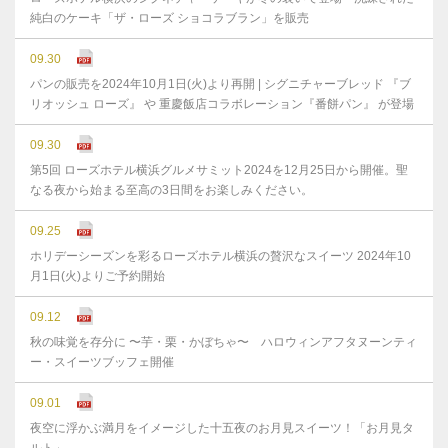
純白のケーキ「ザ・ローズ ショコラブラン」を販売
09.30
パンの販売を2024年10月1日(火)より再開 | シグニチャーブレッド 『ブ
リオッシュ ローズ』 や 重慶飯店コラボレーション『番餅パン』 が登場
09.30
第5回 ローズホテル横浜グルメサミット2024を12月25日から開催。聖
なる夜から始まる至高の3日間をお楽しみください。
09.25
ホリデーシーズンを彩るローズホテル横浜の贅沢なスイーツ 2024年10
月1日(火)よりご予約開始
09.12
秋の味覚を存分に 〜芋・栗・かぼちゃ〜 ハロウィンアフタヌーンティ
ー・スイーツブッフェ開催
09.01
夜空に浮かぶ満月をイメージした十五夜のお月見スイーツ！「お月見タ