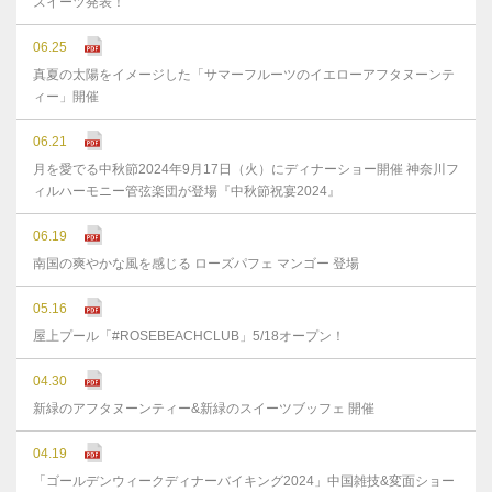
スイーツ発表！
06.25
真夏の太陽をイメージした「サマーフルーツのイエローアフタヌーンテ
ィー」開催
06.21
月を愛でる中秋節2024年9月17日（火）にディナーショー開催 神奈川フ
ィルハーモニー管弦楽団が登場『中秋節祝宴2024』
06.19
南国の爽やかな風を感じる ローズパフェ マンゴー 登場
05.16
屋上プール「#ROSEBEACHCLUB」5/18オープン！
04.30
新緑のアフタヌーンティー&新緑のスイーツブッフェ 開催
04.19
「ゴールデンウィークディナーバイキング2024」中国雑技&変面ショー