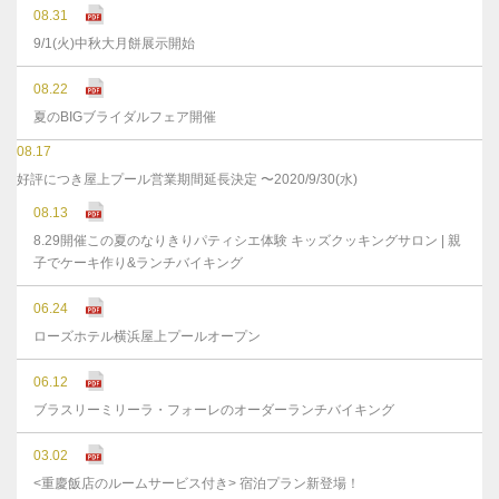
08.31
9/1(火)中秋大月餅展示開始
08.22
夏のBIGブライダルフェア開催
08.17
好評につき屋上プール営業期間延長決定 〜2020/9/30(水)
08.13
8.29開催この夏のなりきりパティシエ体験 キッズクッキングサロン | 親
子でケーキ作り&ランチバイキング
06.24
ローズホテル横浜屋上プールオープン
06.12
ブラスリーミリーラ・フォーレのオーダーランチバイキング
03.02
<重慶飯店のルームサービス付き> 宿泊プラン新登場！