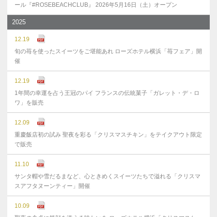
ール『#ROSEBEACHCLUB』 2026年5月16日（土）オープン
2025
12.19
旬の苺を使ったスイーツをご堪能あれ ローズホテル横浜「苺フェア」開
催
12.19
1年間の幸運を占う王冠のパイ フランスの伝統菓子「ガレット・デ・ロ
ワ」を販売
12.09
重慶飯店初の試み 聖夜を彩る「クリスマスチキン」をテイクアウト限定
で販売
11.10
サンタ帽や雪だるまなど、心ときめくスイーツたちで溢れる「クリスマ
スアフタヌーンティー」開催
10.09