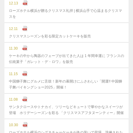
12.13
ローズホテル横浜が贈るクリスマス礼拝 | 横浜山手で心温まるクリスマ
スを
12.11
クリスマスシーズンを彩る限定カットケーキを販売
11.30
ケーキの中から陶器のフェーブが出てきた人は 1 年間幸運に フランスの
伝統菓子「ガレット・デ・ロワ」を販売
11.15
中国獅子舞にグルメに舌鼓！新年の幕開けにふさわしい「開運!! 中国獅
子舞バイキングショー2025」開催！
11.08
サンタクロースやトナカイ、ツリーなどキュートで華やかなスイーツが
登場 ホリデーシーズンを彩る 「クリスマスアフタヌーンティー」開催
10.30
ローズホテル横浜のシグネチャーケーキが冬の装いで登場 洗練された