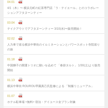
04.01
4/1（木）〜 横浜元町の紅茶専門店「ラ・テイエール」とのコラボレー
ションアフタヌーンティー
03.04
テイクアウトでアフタヌーンティー 3/10(水)〜販売開始！
02.02
人力車で巡る横浜中華街のイルミネーションとパワースポット寺院巡り
の旅
01.18
中国獅子の開運トリオに願いを込めて 「春節タルト」 1/30(土)より販売
開始
01.13
横浜中華街 ROUROU早園真己氏監修による 「制服リニューアル」
01.07
ホテル駐車場 <無料> 宿泊・デイユース全プラン対象