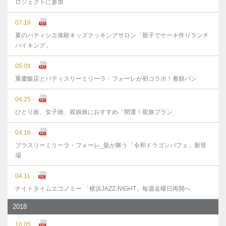
ロジェクトに参加
07.19
夏のパティシエ体験キッズクッキングサロン「親子でケーキ作りランチ
バイキング」
05.09
重慶飯店とパティスリーミリーラ・フォーレが初コラボ！番餅パン
04.25
ひとり旅、女子旅、親娘旅におすすめ「開運！龍旅プラン
04.16
ブラスリーミリーラ・フォーレ_龍が舞う「令和ドラゴンパフェ」新登
場
04.11
ナイトタイムエコノミー 「横浜JAZZ-NIGHT」毎週金曜日再開へ
2018
10.05