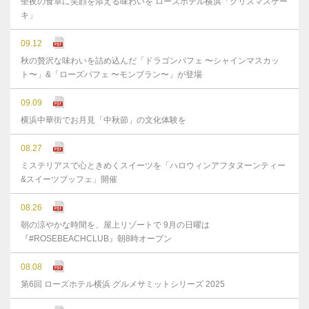
聖夜の食卓に笑顔を添える味わいを ローズホテル横浜「クリスマスケー
キ」
09.12
秋の贅沢な味わいを詰め込んだ「ドラゴンパフェ 〜シャインマスカッ
ト〜」&「ローズパフェ 〜モンブラン〜」が登場
09.09
横浜中華街でお月見「中秋節」の文化体験を
08.27
ミステリアスで心ときめくスイーツを「ハロウィンアフタヌーンティー
&スイーツブッフェ」開催
08.26
朝の涼やかな時間を、屋上リゾートで 9月の日曜は
『#ROSEBEACHCLUB』朝8時オープン
08.08
第6回 ローズホテル横浜 グルメサミットシリーズ 2025