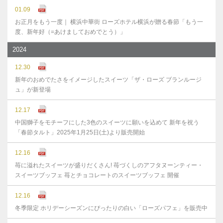
01.09
お正月をもう一度｜ 横浜中華街 ローズホテル横浜が贈る春節「もう一
度、新年好（=あけましておめでとう）」
2024
12.30
新年のおめでたさをイメージしたスイーツ「ザ・ローズ ブランルージ
ュ」が新登場
12.17
中国獅子をモチーフにした3色のスイーツに願いを込めて 新年を祝う
「春節タルト」2025年1月25日(土)より販売開始
12.16
苺に溢れたスイーツが盛りだくさん! 苺づくしのアフタヌーンティー・
スイーツブッフェ 苺とチョコレートのスイーツブッフェ 開催
12.16
冬季限定 ホリデーシーズンにぴったりの白い「ローズパフェ」を販売中