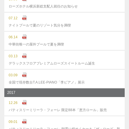
ローズホテル横浜新総支配人就任のお知らせ
07.12
ナイトプールで夏のリゾート気分を満喫
06.14
中華街唯一の屋外プールで夏を満喫
03.13
デラックスフロアプレミアムローズスイートルーム誕生
03.09
全国で現存数台T.A.LEE-PIANO「李ピアノ」展示
2017
12.26
パティスリーミリーラ・フォーレ 限定88本「恵方ロール」販売
09.01