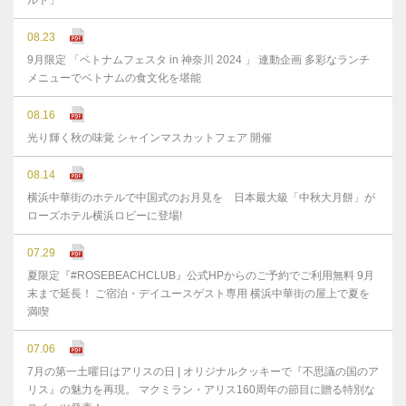
ルト」
08.23
9月限定 「ベトナムフェスタ in 神奈川 2024 」 連動企画 多彩なランチ
メニューでベトナムの食文化を堪能
08.16
光り輝く秋の味覚 シャインマスカットフェア 開催
08.14
横浜中華街のホテルで中国式のお月見を 日本最大級「中秋大月餅」が
ローズホテル横浜ロビーに登場!
07.29
夏限定『#ROSEBEACHCLUB』公式HPからのご予約でご利用無料 9月
末まで延⻑！ ご宿泊・デイユースゲスト専用 横浜中華街の屋上で夏を
満喫
07.06
7月の第一土曜日はアリスの日 | オリジナルクッキーで『不思議の国のア
リス』の魅力を再現。 マクミラン・アリス160周年の節目に贈る特別な