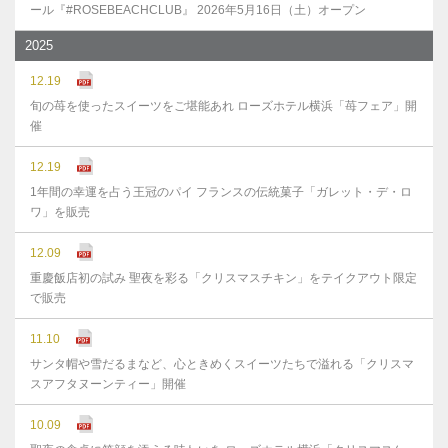
ール『#ROSEBEACHCLUB』 2026年5月16日（土）オープン
2025
12.19
旬の苺を使ったスイーツをご堪能あれ ローズホテル横浜「苺フェア」開
催
12.19
1年間の幸運を占う王冠のパイ フランスの伝統菓子「ガレット・デ・ロ
ワ」を販売
12.09
重慶飯店初の試み 聖夜を彩る「クリスマスチキン」をテイクアウト限定
で販売
11.10
サンタ帽や雪だるまなど、心ときめくスイーツたちで溢れる「クリスマ
スアフタヌーンティー」開催
10.09