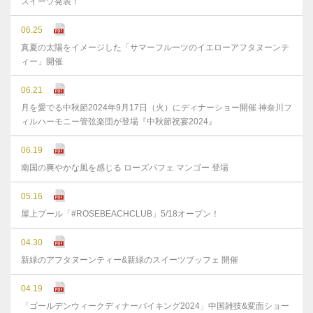
スイーツ発表！
06.25
真夏の太陽をイメージした「サマーフルーツのイエローアフタヌーンテ
ィー」開催
06.21
月を愛でる中秋節2024年9月17日（火）にディナーショー開催 神奈川フ
ィルハーモニー管弦楽団が登場『中秋節祝宴2024』
06.19
南国の爽やかな風を感じる ローズパフェ マンゴー 登場
05.16
屋上プール「#ROSEBEACHCLUB」5/18オープン！
04.30
新緑のアフタヌーンティー&新緑のスイーツブッフェ 開催
04.19
「ゴールデンウィークディナーバイキング2024」中国雑技&変面ショー