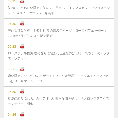
07.31
初秋にふさわしい季節の美味をご用意 シャインマスカットアフタヌーン
ティー&スイーツブッフェを開催
06.30
豊かな⽢みと⾹りを楽しむ 夏の贅沢スイーツ「ローズパフェ 〜桃〜」
2025年7⽉1⽇(⽕)より販売開始
06.23
ローズホテル横浜 桃の香りに包まれる至福のひと時「桃づくしのアフタ
ヌーンティー」
05.31
暑い季節にぴったりのデザートドリンクが登場！ヨーグルトベースでさ
っぱり「サマーシェイク」
04.30
初夏の彩り溢れる、みずみずしい贅沢な旬を楽しむ「メロンのアフタヌ
ーンティー」開催
04.24