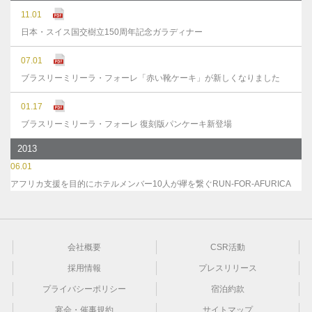
11.01
日本・スイス国交樹立150周年記念ガラディナー
07.01
ブラスリーミリーラ・フォーレ「赤い靴ケーキ」が新しくなりました
01.17
ブラスリーミリーラ・フォーレ 復刻版パンケーキ新登場
2013
06.01
アフリカ支援を目的にホテルメンバー10人が襷を繋ぐRUN-FOR-AFURICA
会社概要
CSR活動
採用情報
プレスリリース
プライバシーポリシー
宿泊約款
宴会・催事規約
サイトマップ