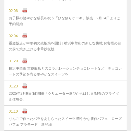
02.06
お子様の健やかな成⻑を祝う「ひな祭りケーキ」販売 2月14日よりご
予約開始
02.04
重慶飯店が中華初の鉄板焼を開始 | 横浜中華街の新たな挑戦 お客様の目
の前で焼き上げる中華鉄板焼
01.29
横浜中華街 重慶飯店とのコラボレーションチョコレートなど チョコレ
ートの季節を彩る華やかなスイーツを
01.23
2025年2月9日(日)開催「クリエーター選びからはじまる!春のブライダ
ル体験会」
01.10
りんごで作ったバラをあしらったスイーツ 華やかな新作パフェ「ローズ
パフェ アラモード」新登場