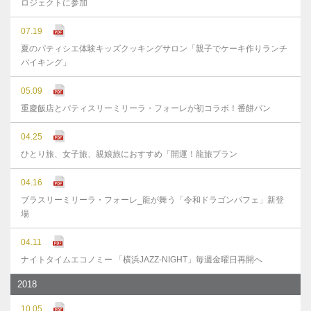
ロジェクトに参加
07.19
夏のパティシエ体験キッズクッキングサロン「親子でケーキ作りランチ
バイキング」
05.09
重慶飯店とパティスリーミリーラ・フォーレが初コラボ！番餅パン
04.25
ひとり旅、女子旅、親娘旅におすすめ「開運！龍旅プラン
04.16
ブラスリーミリーラ・フォーレ_龍が舞う「令和ドラゴンパフェ」新登
場
04.11
ナイトタイムエコノミー 「横浜JAZZ-NIGHT」毎週金曜日再開へ
2018
10.05