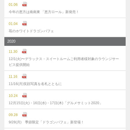
01.06
今年の恵方は南南東 「恵方ロール」新発売！
01.04
苺のホワイトドラゴンパフェ
2020
11.30
12/1(火)〜デラックス・スイートルームご利用者様対象のラウンジサー
ビス提供開始
11.16
11/16(月)笑顔写真を名札とともに
10.24
12月15日(火)・16日(水)・17日(木)「グルメサミット2020」
09.28
9/28(月) 季節限定「ドラゴンパフェ」新登場！