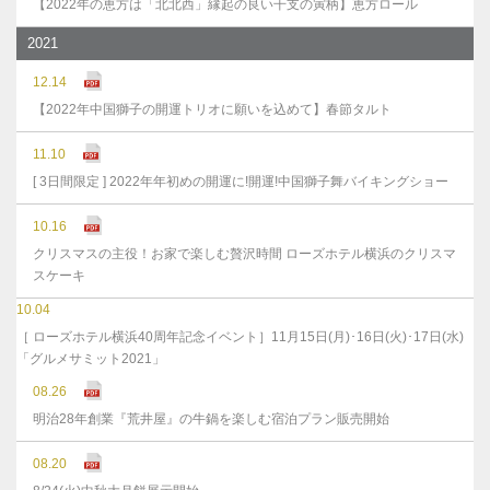
【2022年の恵方は「北北西」縁起の良い干支の寅柄】恵方ロール
2021
12.14
【2022年中国獅子の開運トリオに願いを込めて】春節タルト
11.10
[ 3日間限定 ] 2022年年初めの開運に!開運!中国獅子舞バイキングショー
10.16
クリスマスの主役！お家で楽しむ贅沢時間 ローズホテル横浜のクリスマ
スケーキ
10.04
［ ローズホテル横浜40周年記念イベント］11月15日(月)･16日(火)･17日(水)
「グルメサミット2021」
08.26
明治28年創業『荒井屋』の牛鍋を楽しむ宿泊プラン販売開始
08.20