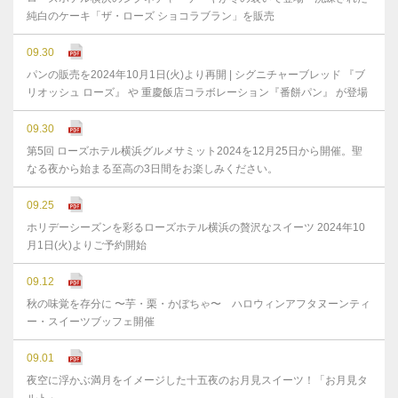
純白のケーキ「ザ・ローズ ショコラブラン」を販売
09.30
パンの販売を2024年10月1日(火)より再開 | シグニチャーブレッド 『ブ
リオッシュ ローズ』 や 重慶飯店コラボレーション『番餅パン』 が登場
09.30
第5回 ローズホテル横浜グルメサミット2024を12月25日から開催。聖
なる夜から始まる至高の3日間をお楽しみください。
09.25
ホリデーシーズンを彩るローズホテル横浜の贅沢なスイーツ 2024年10
月1日(火)よりご予約開始
09.12
秋の味覚を存分に 〜芋・栗・かぼちゃ〜 ハロウィンアフタヌーンティ
ー・スイーツブッフェ開催
09.01
夜空に浮かぶ満月をイメージした十五夜のお月見スイーツ！「お月見タ