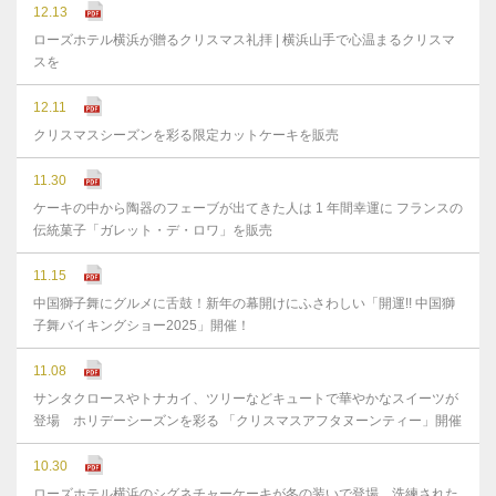
12.13
ローズホテル横浜が贈るクリスマス礼拝 | 横浜山手で心温まるクリスマ
スを
12.11
クリスマスシーズンを彩る限定カットケーキを販売
11.30
ケーキの中から陶器のフェーブが出てきた人は 1 年間幸運に フランスの
伝統菓子「ガレット・デ・ロワ」を販売
11.15
中国獅子舞にグルメに舌鼓！新年の幕開けにふさわしい「開運!! 中国獅
子舞バイキングショー2025」開催！
11.08
サンタクロースやトナカイ、ツリーなどキュートで華やかなスイーツが
登場 ホリデーシーズンを彩る 「クリスマスアフタヌーンティー」開催
10.30
ローズホテル横浜のシグネチャーケーキが冬の装いで登場 洗練された