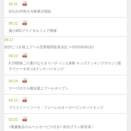
08.31
9/1(火)中秋大月餅展示開始
08.22
夏のBIGブライダルフェア開催
08.17
好評につき屋上プール営業期間延長決定 〜2020/9/30(水)
08.13
8.29開催この夏のなりきりパティシエ体験 キッズクッキングサロン | 親
子でケーキ作り&ランチバイキング
06.24
ローズホテル横浜屋上プールオープン
06.12
ブラスリーミリーラ・フォーレのオーダーランチバイキング
03.02
<重慶飯店のルームサービス付き> 宿泊プラン新登場！