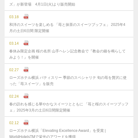
ズ」が新登場 4月1日(火)より販売開始
03.18
和洋のスイーツを楽しめる 「苺と抹茶のスイーツブッフェ」 2025年4
月の土日6日間 限定開催
03.14
春休み限定企画 桜の名所 山手ヘレン記念教会で『教会の鐘を鳴らして
みよう！』を開催
02.27
ローズホテル横浜 パティスリー 季節のスペシャリテ 旬の苺を贅沢に使
った「苺スイーツ」を販売
02.24
春の訪れを感じる華やかなスイーツとともに 「苺と桜のスイーツブッフ
ェ」2025年3月の土日6日間限定開催
02.12
ローズホテル横浜「Elevating Excellence Award」を受賞 |
WorldHotelsTMで栄光のアワードを獲得