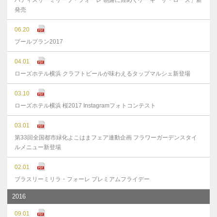
パティスリーミリーラ・フォーレ 朝露に煌めくケーキ「ザ・ローズ」新
発売
06.20
プールプラン2017
04.01
ローズホテル横浜 クラフトビールが味わえるタップマルシェ新登場
03.10
ローズホテル横浜 桜2017 Instagramフォトコンテスト
03.01
第33回全国都市緑化よこはまフェア連動企画 フラワーガーデンスタイ
ルメニュー新登場
02.01
ブラスリーミリラ・フォーレ プレミアムフライデー
2016
09.01