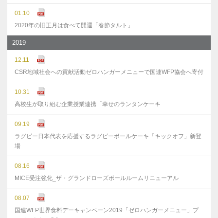
01.10
2020年の旧正月は食べて開運「春節タルト」
2019
12.11
CSR地域社会への貢献活動ゼロハンガーメニューで国連WFP協会へ寄付
10.31
高校生が取り組む企業授業連携「幸せのランタンケーキ
09.19
ラグビー日本代表を応援するラグビーボールケーキ「キックオフ」新登
場
08.16
MICE受注強化_ザ・グランドローズボールルームリニューアル
08.07
国連WFP世界食料デーキャンペーン2019「ゼロハンガーメニュー」プ