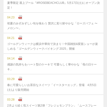
夏季限定 屋上プール『#ROSEBEACHCLUB』5月17日(土)にオープン決
定！
04.23
初夏のみずみずしい旬を味わう 贅沢に彩り鮮やかな「ローズパフェ 〜
メロン〜」
04.21
ゴールデンウィークは横浜中華街で決まり！中国雑技&変面ショーが楽
しめる「ゴールデンウィークバイキング 2025」開催
04.14
感謝の気持ちをハート型のケーキで 可愛らしく華やかな「母の日ケー
キ」
03.29
春に可愛らしいお茶目なスイーツ「イースターエッグ」登場 4月5日
(土)より販売開始
03.28
2月より続く苺スイーツ第2弾「フレジェモンブラン」「ムースフレー