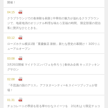
開催！
04.15
クラブラウンジでの食体験を刷新 | 中華街の魅力が溢れるクラブラウン
ジで、地産地消のオリジナル料理を味わう至福の時間。 限定部屋の宿泊
客に贅沢なひとときを。
03.12
ローズホテル横浜1階「重慶飯店 新館」新たな歴史の幕開け！ 3/20リニ
ューアルオープン
03.08
3月26日開催 マイドラゴンパフェを作ろう | 春休み企画 キッズクッキン
グサロン
02.08
『不思議の国のアリス』 アフタヌーンティー& スイーツブッフェが登
場！
01.31
チョコレートの季節を彩る華やかなスイーツを 2/1(木)より限定チョコ