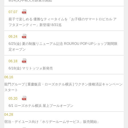
8/24(火)中秋大月餅展示開始
07.07
親子で楽しめる 優雅なティータイムを「お子様のサマートロピカル ア
フタヌーンティー」新登場! 8/31迄
06.24
6/25(金) 夏の制服リニューアル記念 ROUROU POP-UPショップ期間限
定オープン
06.18
6/18(金) マリトッツォ新発売
06.16
龍門グループ [ 重慶飯店・ローズホテル横浜 ] ワクチン接種済証キャンペーン
スタート
05.20
6/1 ローズホテル横浜 屋上プールオープン
04.28
宿泊・デイユース向け「ホリデールームサービス」販売開始」