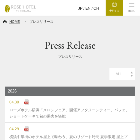
JP /
EN
/
CH
予約する
MENU
HOME
プレスリリース
Press Release
プレスリリース
ALL
2026
04.30
ローズホテル横浜「メロンフェア」開催アフタヌーンティー、パフェ、
ショートケーキで旬の果実を堪能
04.29
横浜中華街のホテル屋上で味わう、夏のリゾート時間 夏季限定 屋上プ