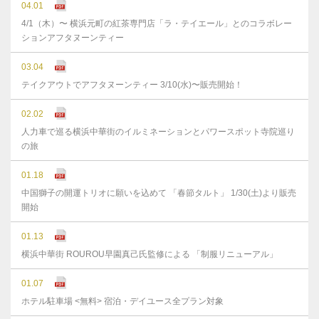
04.01
4/1（木）〜 横浜元町の紅茶専門店「ラ・テイエール」とのコラボレー
ションアフタヌーンティー
03.04
テイクアウトでアフタヌーンティー 3/10(水)〜販売開始！
02.02
人力車で巡る横浜中華街のイルミネーションとパワースポット寺院巡り
の旅
01.18
中国獅子の開運トリオに願いを込めて 「春節タルト」 1/30(土)より販売
開始
01.13
横浜中華街 ROUROU早園真己氏監修による 「制服リニューアル」
01.07
ホテル駐車場 <無料> 宿泊・デイユース全プラン対象