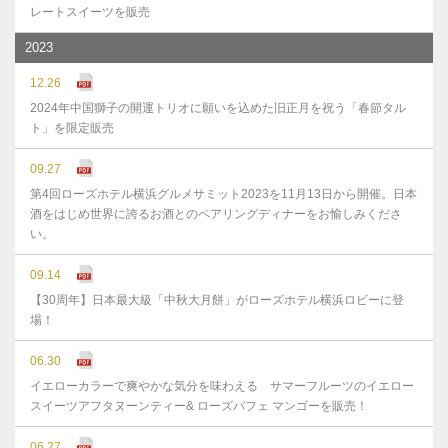
レートスイーツを販売
2023
12.26
2024年中国獅子の開運トリオに願いを込めた旧正月を祝う「春節タル
ト」を限定販売
09.27
第4回ローズホテル横浜グルメサミット2023を11月13日から開催。日本
酒をはじめ世界に誇るお酒とのペアリングディナーをお愉しみくださ
い。
09.14
【30周年】日本最大級「中秋大月餅」がローズホテル横浜ロビーに登
場！
06.30
イエローカラーで爽やかな気分を味わえる サマーフルーツのイエロー
スイーツアフタヌーンティー& ローズパフェ マンゴーを販売！
06.27