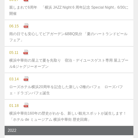
親しまれて6周年 「横浜 JAZZ Night 6 周年記念 Special Night」6/30に
開催
06.15
雨の日でも安心してビアガーデン&BBQ気分 「夏のハートランドビール
フェア」
05.11
横浜中華街の屋上で夏を先取り 宿泊・デイユースゲスト専用 屋上プー
ル&ジャグジーオープン
03.14
ローズホテル横浜20周年を記念した新しい2種のパフェ ローズパフ
ェ・ドラゴンパフェ誕生
01.18
横浜中華街160年の歴史がわかる、新しい観光スポットが誕生します！
「ホテル de ミュージアム 横浜中華街 歴史回廊」
2022