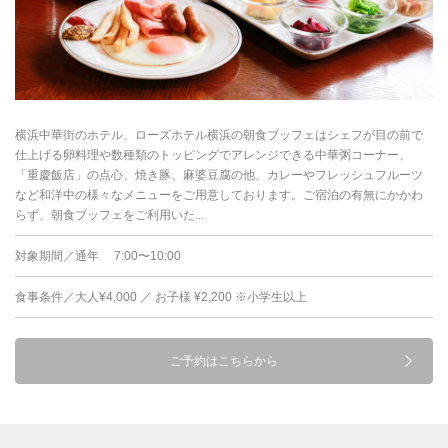
横浜中華街のホテル、ローズホテル横浜の朝食ブッフェはシェフが目の前で
仕上げる卵料理や数種類のトッピングでアレンジできる中華粥コーナー、
「重慶飯店」の点心、焼き豚、麻婆豆腐の他、カレーやフレッシュフルーツ
など和洋中の様々なメニューをご用意しております。ご宿泊の有無にかかわ
らず、朝食ブッフェをご利用いた...
対象期間／通年 7:00〜10:00
食事条件／大人¥4,000 ／ お子様 ¥2,200 ※小学生以上
ご予約はこちらから