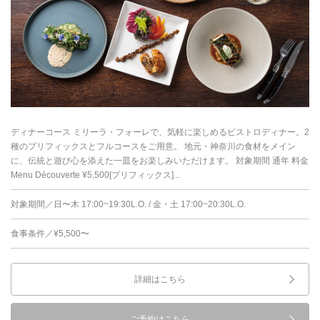
ディナーコース ミリーラ・フォーレで、気軽に楽しめるビストロディナー。2
種のプリフィックスとフルコースをご用意。 地元・神奈川の食材をメイン
に、伝統と遊び心を添えた一皿をお楽しみいただけます。 対象期間 通年 料金
Menu Découverte ¥5,500[プリフィックス]...
対象期間／日〜木 17:00~19:30L.O. / 金・土 17:00~20:30L.O.
食事条件／¥5,500〜
詳細はこちら
ご予約はこちら