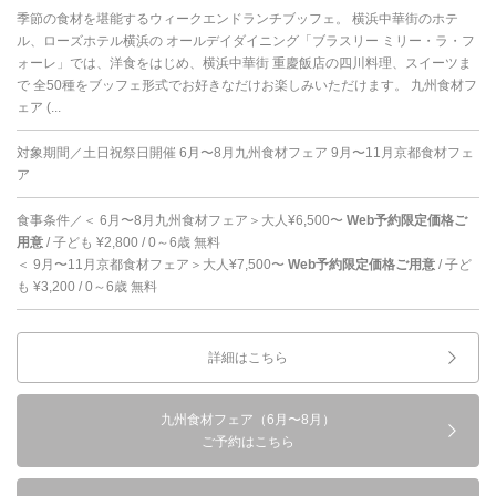
季節の食材を堪能するウィークエンドランチブッフェ。 横浜中華街のホテ
ル、ローズホテル横浜の オールデイダイニング「ブラスリー ミリー・ラ・フ
ォーレ」では、洋食をはじめ、横浜中華街 重慶飯店の四川料理、スイーツま
で 全50種をブッフェ形式でお好きなだけお楽しみいただけます。 九州食材フ
ェア (...
対象期間／土日祝祭日開催 6月〜8月九州食材フェア 9月〜11月京都食材フェ
ア
食事条件／＜ 6月〜8月九州食材フェア＞大人¥6,500〜
Web予約限定価格ご
用意
/ 子ども ¥2,800 / 0～6歳 無料
＜ 9月〜11月京都食材フェア＞大人¥7,500〜
Web予約限定価格ご用意
/ 子ど
も ¥3,200 / 0～6歳 無料
詳細はこちら
九州食材フェア（6月〜8月）
ご予約はこちら