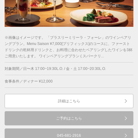
※画像はイメージです。 「ブラスリーミリーラ・フォーレ」のワインペアリ
ングプラン。Menu Saison ¥7,000[プリフィックス]のコースに、ファースト
ドリンクの乾杯用ドリンクと、お料理に合わせたペアリングしたワインを3杯
ご用意いたします。 ワインペアリングプラン ( スパークリ...
対象期間／日〜木 17:00~19:30L.O. / 金・土 17:00~20:30L.O.
食事条件／ディナー ¥12,000
詳細はこちら
ご予約はこちら
045-681-2916