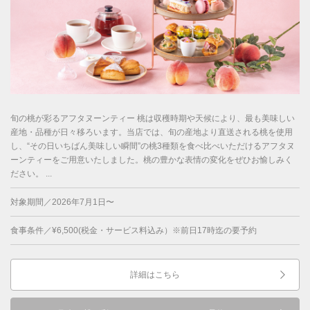
旬の桃が彩るアフタヌーンティー 桃は収穫時期や天候により、最も美味しい
産地・品種が日々移ろいます。当店では、旬の産地より直送される桃を使用
し、“その日いちばん美味しい瞬間”の桃3種類を食べ比べいただけるアフタヌ
ーンティーをご用意いたしました。桃の豊かな表情の変化をぜひお愉しみく
ださい。 ...
対象期間／2026年7月1日〜
食事条件／¥6,500(税金・サービス料込み）※前日17時迄の要予約
詳細はこちら