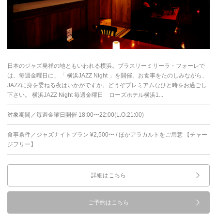
日本のジャズ発祥の地ともいわれる横浜。ブラスリーミリーラ・フォーレで
は、毎週金曜日に、「 横浜JAZZ Night 」を開催。お食事をたのしみながら、
JAZZに身を委ねる夜はいかがですか。どうぞプレミアムなひと時をお過ごし
下さい。 横浜JAZZ Night 毎週金曜日 ローズホテル横浜1...
対象期間／毎週金曜日開催 18:00〜22:00(L.O.21:00)
食事条件／ジャズナイトプラン ¥2,500〜 / ほかアラカルトをご用意 【チャー
ジフリー】
詳細はこちら
ご予約はこちら