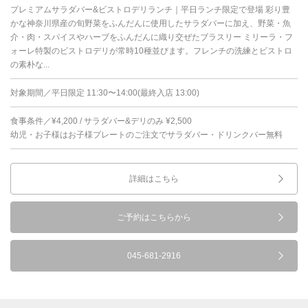
プレミアムサラダバー&ビストロデリランチ｜平日ランチ限定で登場 彩り豊
かな神奈川県産の旬野菜をふんだんに使用したサラダバーに加え、野菜・魚
介・肉・スパイスやハーブをふんだんに織り交ぜたブラスリー ミリーラ・フ
ォーレ特製のビストロデリが常時10種並びます。フレンチの洗練とビストロ
の素朴な...
対象期間／平日限定 11:30〜14:00(最終入店 13:00)
食事条件／¥4,200 / サラダバー&デリのみ ¥2,500
幼児・お子様はお子様プレートのご注文でサラダバー・ドリンクバー無料
詳細はこちら
ご予約はこちらから
045-681-2916