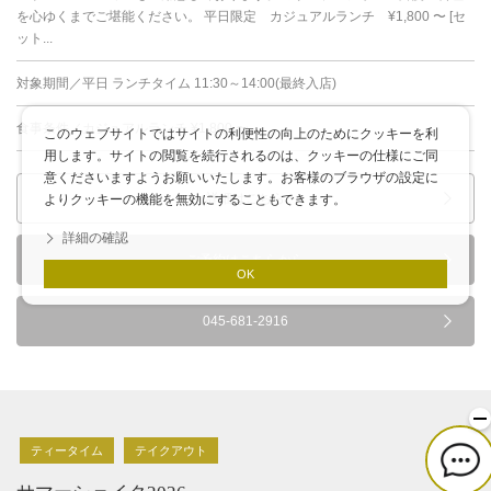
を心ゆくまでご堪能ください。 平日限定 カジュアルランチ ¥1,800 〜 [セ
ット...
対象期間／平日 ランチタイム 11:30～14:00(最終入店)
食事条件／カジュアルランチ ¥1,800 〜
このウェブサイトではサイトの利便性の向上のためにクッキーを利
用します。サイトの閲覧を続行されるのは、クッキーの仕様にご同
意くださいますようお願いいたします。お客様のブラウザの設定に
詳細はこちら
よりクッキーの機能を無効にすることもできます。
詳細の確認
ご予約はこちらから
OK
045-681-2916
ティータイム
テイクアウト