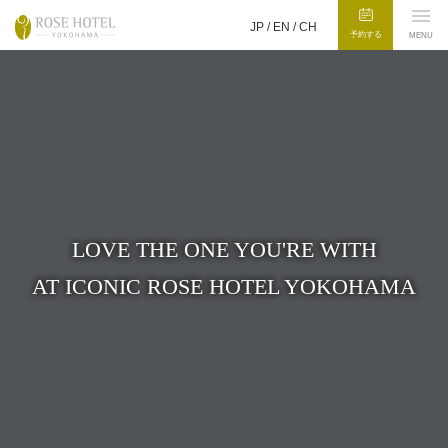
JP /
EN
/
CH
予約する
MENU
LOVE THE ONE YOU'RE WITH
AT ICONIC ROSE HOTEL YOKOHAMA