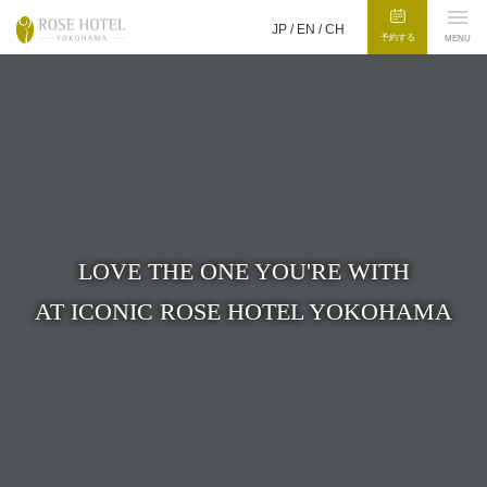
JP /
EN
/
CH
予約する
MENU
LOVE THE ONE YOU'RE WITH
AT ICONIC ROSE HOTEL YOKOHAMA